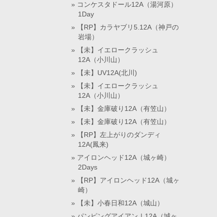
コンケスタドール12A（湯河原）
1Day
【RP】カラヤブリ5.12A（神戸の
岩場）
【未】イエロークラッシュ
12A（小川山）
【未】UV12A(北川)
【未】イエロークラッシュ
12A（小川山）
【未】金庫破り12A（有笠山）
【未】金庫破り12A（有笠山）
【RP】左上がりのダンディ
12A(鳳来)
アイロンヘッド12A（城ヶ崎）
2Days
【RP】アイロンヘッド12A（城ヶ
崎）
【未】小春日和12A（城山）
パンピングアイアンⅠ12A（城ヶ