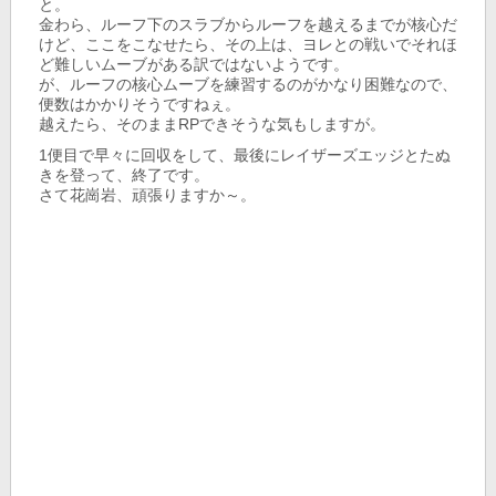
と。
金わら、ルーフ下のスラブからルーフを越えるまでが核心だ
けど、ここをこなせたら、その上は、ヨレとの戦いでそれほ
ど難しいムーブがある訳ではないようです。
が、ルーフの核心ムーブを練習するのがかなり困難なので、
便数はかかりそうですねぇ。
越えたら、そのままRPできそうな気もしますが。
1便目で早々に回収をして、最後にレイザーズエッジとたぬ
きを登って、終了です。
さて花崗岩、頑張りますか～。