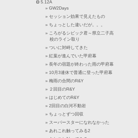
5.12A
GW2Days
セッション効果で見えたもの
ちょっとした違いだが。。。
ころがるシビック君～県立二子高
校のライン取り
ついに対峙してきた
紅葉が進んでいた甲府幕
長年の宿題が終わった雨の甲府幕
10月3連休で普通に登った甲府幕
梅雨の合間のR&Y
２回目のR&Y
はじめてのR&Y
2回目の白河不動岩
ちょっとずつ回収
スーパースターになれなかった
あれこれ触ってみる2