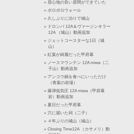
居心地の良い居間ができていた
ボロボロウォール
久しぶりに泊りで城山
ドロンパ 12A＆ヴァージンキラー
12A （城山）動画追加
ジェットコースターな1日（城
山）
紅葉が綺麗だった甲府幕
ノースマウンテン 12A miwa（二
子山）動画追加
アンコウ鍋を食べにいっただけ
（青葉の岩場）
爆弾低気圧 12A miwa（甲府幕
岩）動画追加
夏日だった甲府幕
穴に届いた祠（二子）
４年ぶりの城山（城山）
Closing Time12A （カサメリ）動