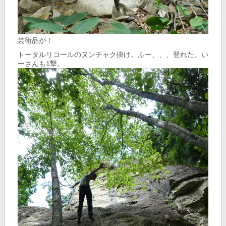
芸術品が！
トータルリコールのヌンチャク掛け。ふー、、、登れた。い
ーさんも1撃。