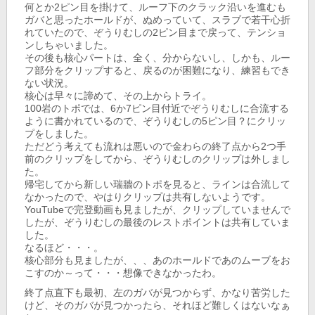
何とか2ピン目を掛けて、ルーフ下のクラック沿いを進むも
ガバと思ったホールドが、ぬめっていて、スラブで若干心折
れていたので、ぞうりむしの2ピン目まで戻って、テンショ
ンしちゃいました。
その後も核心パートは、全く、分からないし、しかも、ルー
フ部分をクリップすると、戻るのが困難になり、練習もでき
ない状況。
核心は早々に諦めて、その上からトライ。
100岩のトポでは、6か7ピン目付近でぞうりむしに合流する
ように書かれているので、ぞうりむしの5ピン目？にクリッ
プをしました。
ただどう考えても流れは悪いので金わらの終了点から2つ手
前のクリップをしてから、ぞうりむしのクリップは外しまし
た。
帰宅してから新しい瑞牆のトポを見ると、ラインは合流して
なかったので、やはりクリップは共有しないようです。
YouTubeで完登動画も見ましたが、クリップしていませんで
したが、ぞうりむしの最後のレストポイントは共有していま
した。
なるほど・・・。
核心部分も見ましたが、、、あのホールドであのムーブをお
こすのか～って・・・想像できなかったわ。
終了点直下も最初、左のガバが見つからず、かなり苦労した
けど、そのガバが見つかったら、それほど難しくはないなぁ