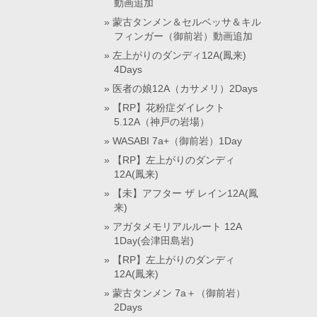
動画追加
蒙古タンメン＆セルベッサ＆キル
フィンガー（御前岩）動画追加
左上がりのダンディ12A(鳳来)
4Days
医者の娘12A（カサメリ）2Days
【RP】花粉症ダイレクト
5.12A（神戸の岩場）
WASABI 7a+（御前岩）1Day
【RP】左上がりのダンディ
12A(鳳来)
【未】アフター ザ レイン12A(鳳
来)
アガタメモリアルルート 12A
1Day(会津田島岩)
【RP】左上がりのダンディ
12A(鳳来)
蒙古タンメン 7a＋（御前岩）
2Days