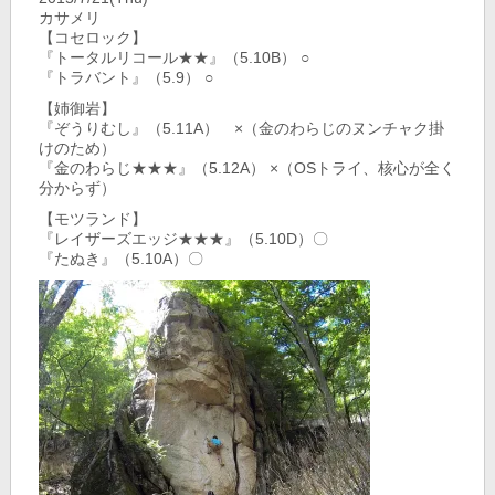
カサメリ
【コセロック】
『トータルリコール★★』（5.10B） ○
『トラバント』（5.9） ○
【姉御岩】
『ぞうりむし』（5.11A） ×（金のわらじのヌンチャク掛
けのため）
『金のわらじ★★★』（5.12A） ×（OSトライ、核心が全く
分からず）
【モツランド】
『レイザーズエッジ★★★』（5.10D）〇
『たぬき』（5.10A）〇