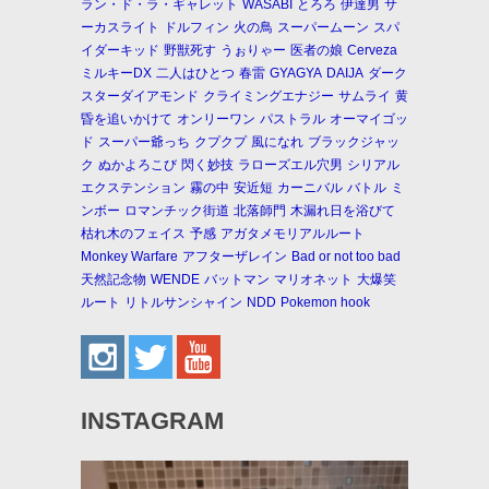
ラン・ド・ラ・ギャレット
WASABI
とろろ
伊達男
サ
ーカスライト
ドルフィン
火の鳥
スーパームーン
スパ
イダーキッド
野獣死す
うぉりゃー
医者の娘
Cerveza
ミルキーDX
二人はひとつ
春雷
GYAGYA
DAIJA
ダーク
スターダイアモンド
クライミングエナジー
サムライ
黄
昏を追いかけて
オンリーワン
パストラル
オーマイゴッ
ド
スーパー爺っち
クプクプ
風になれ
ブラックジャッ
ク
ぬかよろこび
閃く妙技
ラローズエル穴男
シリアル
エクステンション
霧の中
安近短
カーニバル
バトル
ミ
ンボー
ロマンチック街道
北落師門
木漏れ日を浴びて
枯れ木のフェイス
予感
アガタメモリアルルート
Monkey Warfare
アフターザレイン
Bad or not too bad
天然記念物
WENDE
バットマン
マリオネット
大爆笑
ルート
リトルサンシャイン
NDD
Pokemon hook
INSTAGRAM