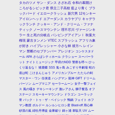
タカのツメ
サン・ダンス
さざれ石
令和の幕開け
ころがるシビック君
県立二子高校
藍より青く
ブラ
ックバード
イエロークラッシュ
新穴男
12モンキー
アイロンヘッド
エアーダンス
カラヤブリ
キャデラ
ックランチ
クッキー・アンド・クリーム・ファナ
ティック
ノースマウンテン
理不尽川
ヴァージンキ
ラー
生と死の分岐点
パンピングアイアンⅠ
秋葉大
権現
蒙古タンメン
VTEC
スプラッシュ
アフリカ象
が好き
ハイプレッシャー
小さな林
彼方へ
レイン
マン
禁断のセプテンバー
アレジオン
コンケスタド
ール
APA
さらばシティホール
クラショー
スーパーラ
ット
ナイトミュージック
甲府のNDD
警察を呼べ
ひっ
くり返るな！
猪鹿蝶
SSS
鬼ヶ島
みこすり半劇場
蛇の
道は蛇
こけまんじゅう
アメリカンブルー
たたらの剣
マスター・ワン
任侠道
ハングマン
龍神
GIFT
ドリーム
パーソン
ムーブマニア
セーラームーン
女子一撃フェイ
ス
風の囁き
デキシーキング
激レアさん
獅子奮迅
オフ
ステージ
スモーキーマウンテン
ドラゴン
コーラック
誉
バック・トゥ・ザ・ベイシック
鴨鍋
フェイト
ホフ
マン教授
ボルドー
ルンルンヒロシ君
Blast-off
用心棒
砂漠の嵐
緋牡丹博徒
金庫破り
錦ヶ浦
韋駄天
UV
ムー