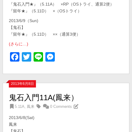
『鬼石入門★』（5.11A） ×RP（OSトライ、通算2便）
『留年★』（5.11D） ×（OSトライ）
2013/6/9（Sun)
【鬼石】
『留年★』（5.11D） ××（通算3便）
(さらに…)
Facebook
Twitter
Line
Messenger
2013年6月8日
鬼石入門11A(鳳来）
5.11A
,
鳳来
0 Comments
2013/6/8(Sat)
鳳来
【鬼石】