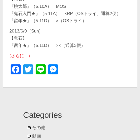
『桃太郎』（5.10A） MOS
『鬼石入門★』（5.11A） ×RP（OSトライ、通算2便）
『留年★』（5.11D） ×（OSトライ）
2013/6/9（Sun)
【鬼石】
『留年★』（5.11D） ××（通算3便）
(さらに…)
Facebook
Twitter
Line
Messenger
Categories
その他
動画