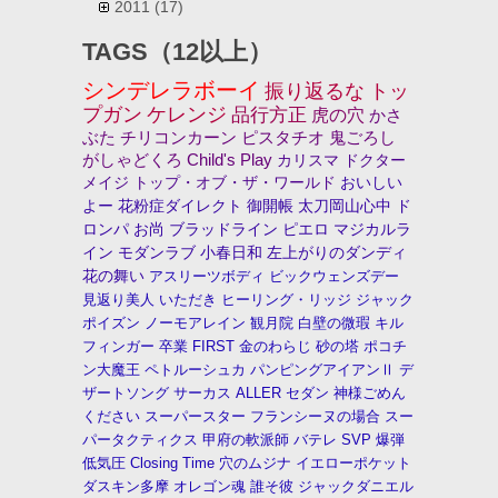
2011
(17)
TAGS（12以上）
シンデレラボーイ
振り返るな
トッ
プガン
ケレンジ
品行方正
虎の穴
かさ
ぶた
チリコンカーン
ピスタチオ
鬼ごろし
がしゃどくろ
Child's Play
カリスマ
ドクター
メイジ
トップ・オブ・ザ・ワールド
おいしい
よー
花粉症ダイレクト
御開帳
太刀岡山心中
ド
ロンパ
お尚
ブラッドライン
ピエロ
マジカルラ
イン
モダンラブ
小春日和
左上がりのダンディ
花の舞い
アスリーツボディ
ビックウェンズデー
見返り美人
いただき
ヒーリング・リッジ
ジャック
ポイズン
ノーモアレイン
観月院
白壁の微瑕
キル
フィンガー
卒業
FIRST
金のわらじ
砂の塔
ポコチ
ン大魔王
ペトルーシュカ
パンピングアイアンⅡ
デ
ザートソング
サーカス
ALLER
セダン
神様ごめん
ください
スーパースター
フランシーヌの場合
スー
パータクティクス
甲府の軟派師
バテレ
SVP
爆弾
低気圧
Closing Time
穴のムジナ
イエローポケット
ダスキン多摩
オレゴン魂
誰そ彼
ジャックダニエル