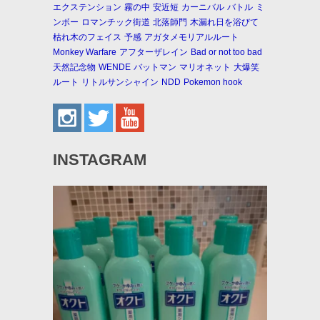
エクステンション
霧の中
安近短
カーニバル
バトル
ミ
ンボー
ロマンチック街道
北落師門
木漏れ日を浴びて
枯れ木のフェイス
予感
アガタメモリアルルート
Monkey Warfare
アフターザレイン
Bad or not too bad
天然記念物
WENDE
バットマン
マリオネット
大爆笑
ルート
リトルサンシャイン
NDD
Pokemon hook
INSTAGRAM