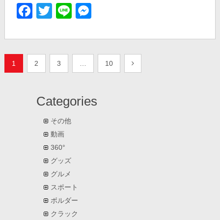
Facebook
Twitter
Line
Messenger
投
1
2
3
…
10
稿
ナ
Categories
ビ
その他
ゲ
動画
ー
360°
グッズ
シ
グルメ
ョ
スポート
ン
ボルダー
クラック