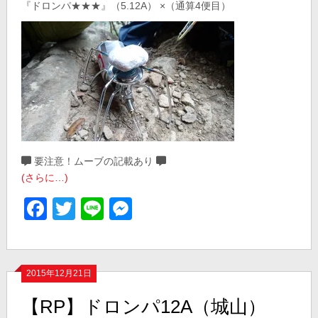
『ドロンパ★★★』（5.12A） ×（通算4便目）
要注意！ムーブの記載あり
(さらに…)
Facebook
Twitter
Line
Messenger
2015年12月21日
【RP】ドロンパ12A（城山）