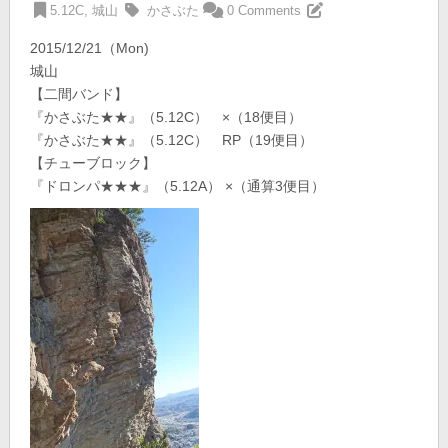
5.12C
,
城山
かさぶた
0 Comments
2015/12/21（Mon)
城山
【二間バンド】
『かさぶた★★』（5.12C） ×（18便目）
『かさぶた★★』（5.12C） RP（19便目）
【チューブロック】
『ドロンパ★★★』（5.12A） ×（通算3便目）