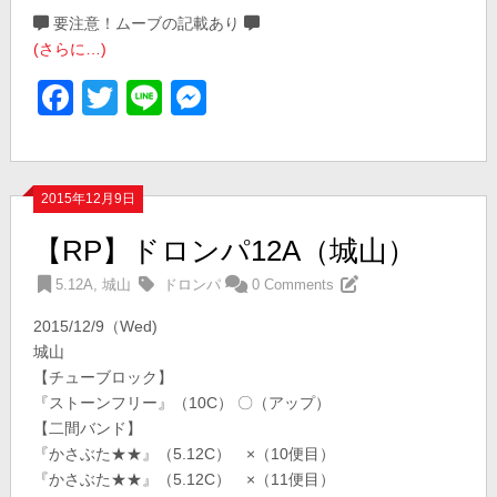
要注意！ムーブの記載あり
(さらに…)
Facebook
Twitter
Line
Messenger
2015年12月9日
【RP】ドロンパ12A（城山）
5.12A
,
城山
ドロンパ
0 Comments
2015/12/9（Wed)
城山
【チューブロック】
『ストーンフリー』（10C） 〇（アップ）
【二間バンド】
『かさぶた★★』（5.12C） ×（10便目）
『かさぶた★★』（5.12C） ×（11便目）