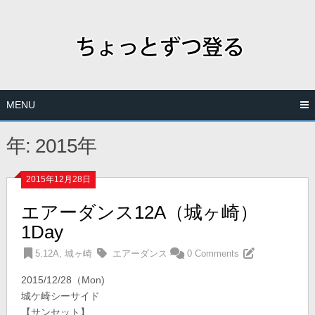
Skip
to
content
MENU
年:
2015年
2015年12月28日
エアーダンス12A（城ヶ崎）
1Day
5.12A
,
城ヶ崎
エアーダンス
0 Comments
2015/12/28（Mon)
城ケ崎シーサイド
【サンセット】