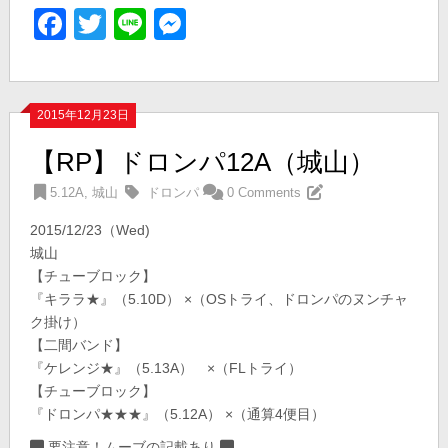
Facebook
Twitter
Line
Messenger
2015年12月23日
【RP】ドロンパ12A（城山）
5.12A
,
城山
ドロンパ
0 Comments
2015/12/23（Wed)
城山
【チューブロック】
『キララ★』（5.10D） ×（OSトライ、ドロンパのヌンチャ
ク掛け）
【二間バンド】
『ケレンジ★』（5.13A） ×（FLトライ）
【チューブロック】
『ドロンパ★★★』（5.12A） ×（通算4便目）
要注意！ムーブの記載あり