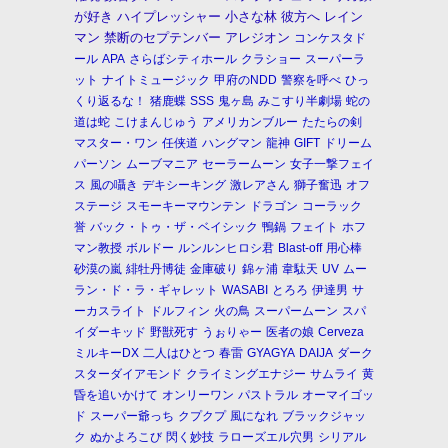
が好き
ハイプレッシャー
小さな林
彼方へ
レイン
マン
禁断のセプテンバー
アレジオン
コンケスタド
ール
APA
さらばシティホール
クラショー
スーパーラ
ット
ナイトミュージック
甲府のNDD
警察を呼べ
ひっ
くり返るな！
猪鹿蝶
SSS
鬼ヶ島
みこすり半劇場
蛇の
道は蛇
こけまんじゅう
アメリカンブルー
たたらの剣
マスター・ワン
任侠道
ハングマン
龍神
GIFT
ドリーム
パーソン
ムーブマニア
セーラームーン
女子一撃フェイ
ス
風の囁き
デキシーキング
激レアさん
獅子奮迅
オフ
ステージ
スモーキーマウンテン
ドラゴン
コーラック
誉
バック・トゥ・ザ・ベイシック
鴨鍋
フェイト
ホフ
マン教授
ボルドー
ルンルンヒロシ君
Blast-off
用心棒
砂漠の嵐
緋牡丹博徒
金庫破り
錦ヶ浦
韋駄天
UV
ムー
ラン・ド・ラ・ギャレット
WASABI
とろろ
伊達男
サ
ーカスライト
ドルフィン
火の鳥
スーパームーン
スパ
イダーキッド
野獣死す
うぉりゃー
医者の娘
Cerveza
ミルキーDX
二人はひとつ
春雷
GYAGYA
DAIJA
ダーク
スターダイアモンド
クライミングエナジー
サムライ
黄
昏を追いかけて
オンリーワン
パストラル
オーマイゴッ
ド
スーパー爺っち
クプクプ
風になれ
ブラックジャッ
ク
ぬかよろこび
閃く妙技
ラローズエル穴男
シリアル