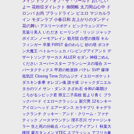
メイジ
トップ・オブ・ザ・ワールド
おいしい
よー
花粉症ダイレクト
御開帳
太刀岡山心中
ド
ロンパ
お尚
ブラッドライン
ピエロ
マジカルラ
イン
モダンラブ
小春日和
左上がりのダンディ
花の舞い
アスリーツボディ
ビックウェンズデー
見返り美人
いただき
ヒーリング・リッジ
ジャック
ポイズン
ノーモアレイン
観月院
白壁の微瑕
キル
フィンガー
卒業
FIRST
金のわらじ
砂の塔
ポコチ
ン大魔王
ペトルーシュカ
パンピングアイアンⅡ
デ
ザートソング
サーカス
ALLER
セダン
神様ごめん
ください
スーパースター
フランシーヌの場合
スー
パータクティクス
甲府の軟派師
バテレ
SVP
爆弾
低気圧
Closing Time
穴のムジナ
イエローポケット
ダスキン多摩
オレゴン魂
誰そ彼
ジャックダニエル
タカのツメ
サン・ダンス
さざれ石
令和の幕開け
ころがるシビック君
県立二子高校
藍より青く
ブラ
ックバード
イエロークラッシュ
新穴男
12モンキー
アイロンヘッド
エアーダンス
カラヤブリ
キャデラ
ックランチ
クッキー・アンド・クリーム・ファナ
ティック
ノースマウンテン
理不尽川
ヴァージンキ
ラー
生と死の分岐点
パンピングアイアンⅠ
秋葉大
権現
蒙古タンメン
VTEC
スプラッシュ
アフリカ象