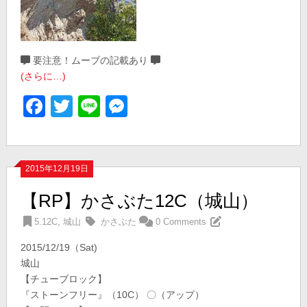
要注意！ムーブの記載あり
(さらに…)
Facebook
Twitter
Line
Messenger
2015年12月19日
【RP】かさぶた12C（城山）
5.12C
,
城山
かさぶた
0 Comments
2015/12/19（Sat)
城山
【チューブロック】
『ストーンフリー』（10C） 〇（アップ）