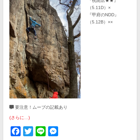
『祝開店★★』
（5.11D）×
『甲府のNDD』
（5.12B）××
要注意！ムーブの記載あり
(さらに…)
Facebook
Twitter
Line
Messenger