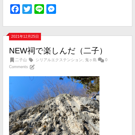
Facebook
Twitter
Line
Messenger
2021年12月25日
NEW祠で楽しんだ（二子）
二子山
シリアルエクステンション
,
鬼ヶ島
0
Comments