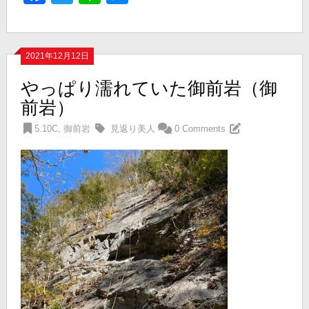
2021年12月12日
やっぱり濡れていた御前岩（御
前岩）
5.10C
,
御前岩
見返り美人
0 Comments