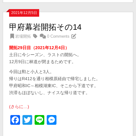
2021年12月5日
甲府幕岩開拓その14
岩場開拓
0 Comments
開拓29日目（2021年12月4日）
土日に今シーズン、ラストの開拓へ。
12月9日に林道が閉まるためです。
今回は勲と小人と3人。
帰りはR412を通り相模原経由で帰宅しました。
甲府昭和IC～相模湖東IC、そこから下道です。
渋滞もほぼないし、ナイスな帰り道です。
(さらに…)
Facebook
Twitter
Line
Messenger