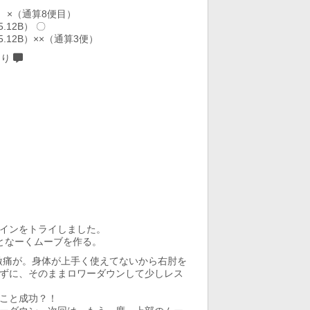
） ×（通算8便目）
12B） 〇
12B）××（通算3便）
あり
インをトライしました。
となーくムーブを作る。
激痛が。身体が上手く使えてないから右肘を
ずに、そのままロワーダウンして少しレス
こと成功？！