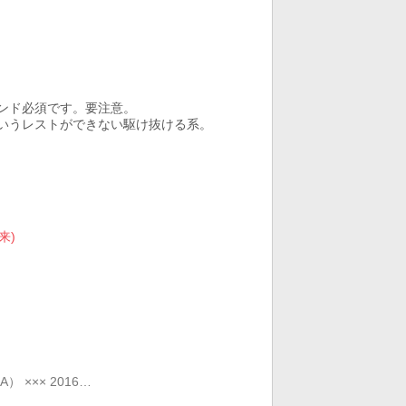
ランド必須です。要注意。
というレストができない駆け抜ける系。
来)
） ××× 2016…