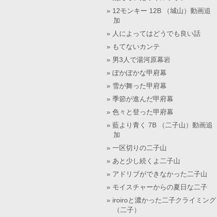
12モンキー 12B （城山）動画追
加
人によってはどうでも良い話
もてないカンテ
男3人で湯河原幕岩
ぽかぽかな甲府幕
雪が舞った甲府幕
季節が進んだ甲府幕
色々と登った甲府幕
藍より青く 7B （二子山）動画追
加
一区切りの二子山
あと少し続くよ二子山
アドリブができなかった二子山
モイスチャーからの夏日な二子
iroiroと濃かった二子クライミング
（二子）