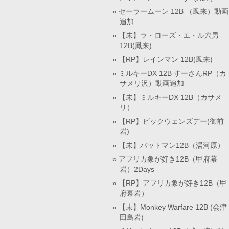
セーラームーン 12B （鳳来）動画
追加
【未】ラ・ローズ・エ・ル穴男
12B(鳳来)
【RP】レインマン 12B(鳳来)
ミルキーDX 12B すーさんRP（カ
サメリ沢）動画追加
【未】ミルキーDX 12B（カサメ
リ）
【RP】ビックウェンズデー(御前
岩)
【未】バットマン12B（湯河原）
アフリカ象が好き12B（甲府幕
岩）2Days
【RP】アフリカ象が好き12B（甲
府幕岩）
【未】Monkey Warfare 12B (会津
田島岩)