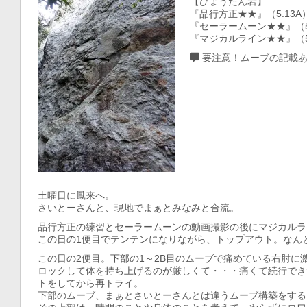
【ひょうたん岩】
『品行方正★★』（5.13A
『セーラームーン★★』（5.
『マジカルライン★★』（5.
要注意！ムーブの記載
土曜日に鳳来へ。
さいとーさんと、現地でまぁとみなみと合流。
品行方正の練習とセーラームーンの動画撮影の後にマジカルラ
この日の1便目でテンテンになりながら、トップアウト。なん
この日の2便目。下部の1～2B目のムーブで痛めている右肘に
ロックして体を持ち上げるのが厳しくて・・・痛くて続行でき
トをしてから再トライ。
下部のムーブ、まぁとさいとーさんとは違うムーブ構築をする