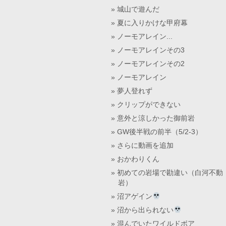
城山で遊んだ
夏に入りかけな甲府幕
ノーモアレイン...
ノーモアレインその3
ノーモアレインその2
ノーモアレイン
夢人登れず
クリップができない
意外と涼しかった御前岩
GW後半戦の前半（5/2-3）
さらに動画を追加
おかわりくん
初めての岩場で勘違い（白河不動
岩）
沼アゲイン
沼から出られない
混んでいたワイルドボア