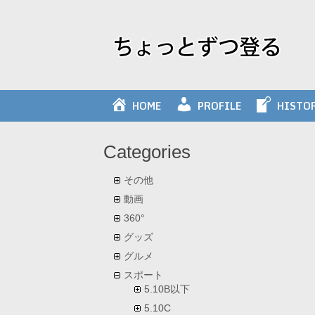
Skip
to
content
HOME
PROFILE
HISTO
Categories
その他
動画
360°
グッズ
グルメ
スポート
5.10B以下
5.10C