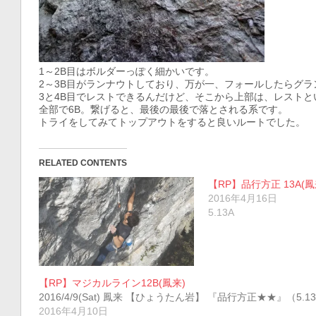
1～2B目はボルダーっぽく細かいです。
2～3B目がランナウトしており、万が一、フォールしたらグ
3と4B目でレストできるんだけど、そこから上部は、レスト
全部で6B。繋げると、最後の最後で落とされる系です。
トライをしてみてトップアウトをすると良いルートでした。
RELATED CONTENTS
【RP】品行方正 13A(鳳
2016年4月16日
5.13A
【RP】マジカルライン12B(鳳来)
2016/4/9(Sat) 鳳来 【ひょうたん岩】 『品行方正★★』（5.13A
2016年4月10日