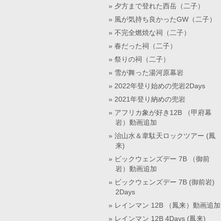
夕方まで登れた西岳（二子）
風が気持ち良かったGW（二子）
不完全燃焼な祠（二子）
春だった祠（二子）
祭りの祠（二子）
雪が舞った湯河原幕岩
2022年登り始めの兜岩2Days
2021年登り納めの兜岩
アフリカ象が好き12B （甲府幕
岩）動画追加
治山水＆韋駄天ロックツアー (鳳
来)
ビックウェンズデー 7B （御前
岩）動画追加
ビックウェンズデー 7B (御前岩)
2Days
レインマン 12B （鳳来）動画追加
レインマン 12B 4Days (鳳来)