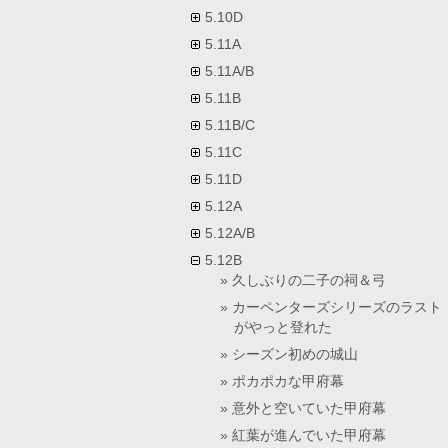
5.10D
5.11A
5.11A/B
5.11B
5.11B/C
5.11C
5.11D
5.12A
5.12A/B
5.12B
久しぶりの二子の祠＆弓
カーペンターズシリーズのラスト
がやっと登れた
シーズン初めの城山
ポカポカな甲府幕
意外と空いていた甲府幕
紅葉が進んでいた甲府幕