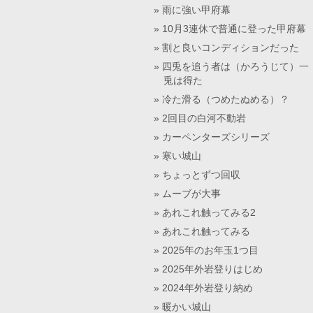
雨に強い甲府幕
10月3連休で普通に登った甲府幕
割と良いコンディションだった
四兎を追う者は（かろうじて）一
兎は得た
冷た滑る（つめたぬめる）？
2回目の白河不動岩
カーペンターズシリーズ
寒い城山
ちょっとずつ回収
ムーブが大事
あれこれ触ってみる2
あれこれ触ってみる
2025年のお年玉1つ目
2025年外岩登りはじめ
2024年外岩登り納め
暖かい城山