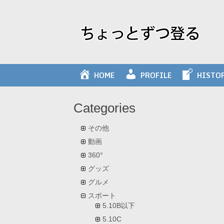
Skip
to
content
HOME
PROFILE
HISTO
Categories
その他
動画
360°
グッズ
グルメ
スポート
5.10B以下
5.10C