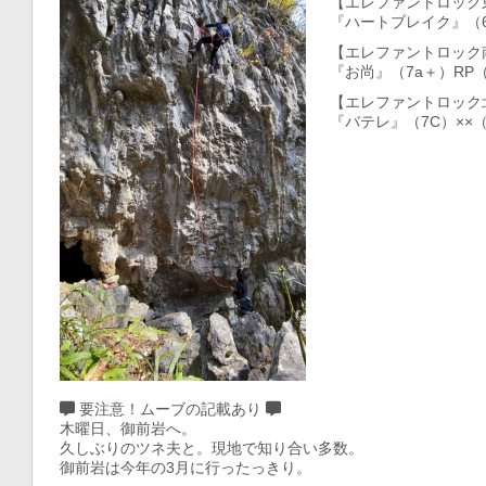
【エレファントロック
『ハートブレイク』（
【エレファントロック
『お尚』（7a＋）RP
【エレファントロック
『バテレ』（7C）××
要注意！ムーブの記載あり
木曜日、御前岩へ。
久しぶりのツネ夫と。現地で知り合い多数。
御前岩は今年の3月に行ったっきり。