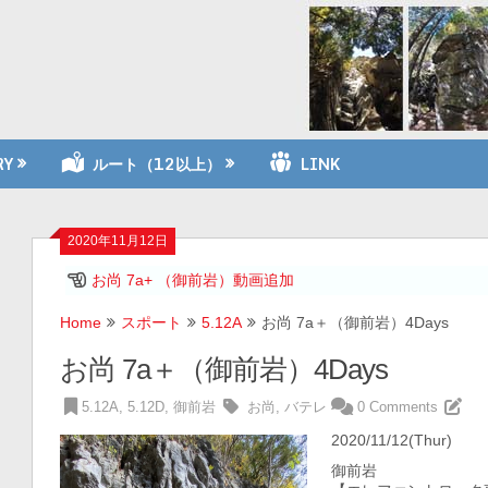
RY
ルート（12以上）
LINK
2020年11月12日
お尚 7a+ （御前岩）動画追加
Home
スポート
5.12A
お尚 7a＋（御前岩）4Days
お尚 7a＋（御前岩）4Days
5.12A
,
5.12D
,
御前岩
お尚
,
バテレ
0 Comments
2020/11/12(Thur)
御前岩