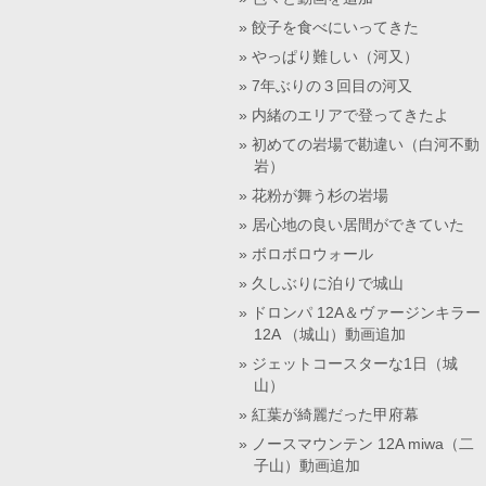
餃子を食べにいってきた
やっぱり難しい（河又）
7年ぶりの３回目の河又
内緒のエリアで登ってきたよ
初めての岩場で勘違い（白河不動
岩）
花粉が舞う杉の岩場
居心地の良い居間ができていた
ボロボロウォール
久しぶりに泊りで城山
ドロンパ 12A＆ヴァージンキラー
12A （城山）動画追加
ジェットコースターな1日（城
山）
紅葉が綺麗だった甲府幕
ノースマウンテン 12A miwa（二
子山）動画追加