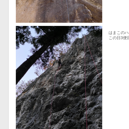
はまこのハ
この日3便