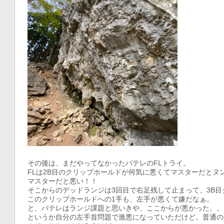
その後は、まだやってなかったバテレのFLトライ。
FLは2B目のクリップホールドが何気に悪くてマスターだとヌ
マスターだと悪い！！
そこからのデッドランジは3回目で右足残して止まって、3B目
このクリップホールドへの1手も、左手が悪くて嫌だなぁ。
と、バテレはランジ課題と思いきや、ここからが悪かった。。
というか自分の左手首問題で激悪になっていただけど。普通の