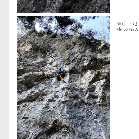
最近、つよ
核心の右カ