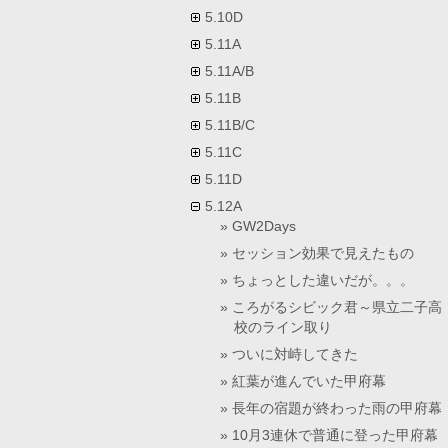
5.10D
5.11A
5.11A/B
5.11B
5.11B/C
5.11C
5.11D
5.12A
GW2Days
セッション効果で見えたもの
ちょっとした違いだが。。。
ころがるシビック君～県立二子高
校のライン取り
ついに対峙してきた
紅葉が進んでいた甲府幕
長年の宿題が終わった雨の甲府幕
10月3連休で普通に登った甲府幕