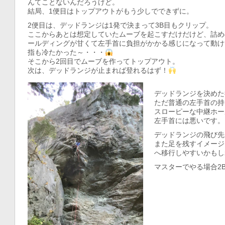
んてことないんだろうけど。
結局、1便目はトップアウトがもう少しでできずに。
2便目は、デッドランジは1発で決まって3B目もクリップ。
ここからあとは想定していたムーブを起こすだけだけど、詰め
ールディングが甘くて左手首に負担がかかる感じになって動け
指も冷たかった～・・・
そこから2回目でムーブを作ってトップアウト。
次は、デッドランジが止まれば登れるはず！
デッドランジを決めた
ただ普通の左手首の持
スローピーな中継ホー
左手首には悪いです。
デッドランジの飛び先
また足を残すイメージ
へ移行しやすいかもし
マスターでやる場合2