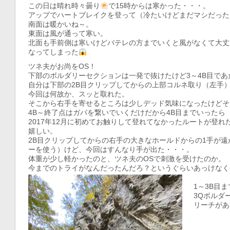
この日は晴れ時々曇り
で15時からは寒かった・・・。
アップでハートブレイクを登って（冷たいけどまだマシだった
南面は暖かいね～。
東面は風が通って寒い。
北面も手前側は寒いけどバテレの方までいくと風がなくて大丈
なってしまった
ツネ夫がお尚をOS！
下部のボルダリーセクションは一発で抜けたけど3～4B目で
自分は下部の2B目クリップしてからの上部コルネ取り（左手
今回は何故か、スッと取れた。
そこから右手を寄せるところは少しデッド気味になったけどそ
4B～終了点はガバを繋いでいくだけだから4B目までいったら
2017年12月に初めてお触りして登れてなかったルートが登れ
嬉しい。
2B目クリップしてからの右手の大きなホールドからの1手が
ーを使う）けど、今回はすんなり手が出た・・・。
体重が少し軽かったのと、ツネ夫のOSで刺激を受けたのか。
今までのトライがなんだったんだろ？というぐらいあっけなく
1～3B目
3Qボルダ
リーチがあ