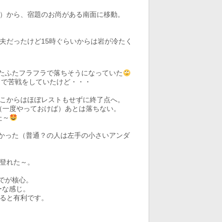
）から、宿題のお尚がある南面に移動。
夫だったけど15時ぐらいからは岩が冷たく
あたふたフラフラで落ちそうになっていた
）で苦戦をしていたけど・・・
こからはほぼレストもせずに終了点へ。
（一度やっておけば）あとは落ちない。
た～
遠かった（普通？の人は左手の小さいアンダ
登れた～。
までが核心。
ーな感じ。
ると有利です。