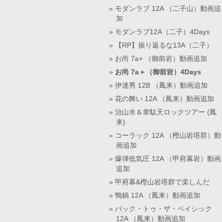
モダンラブ 12A （二子山）動画追
加
モダンラブ12A（二子）4Days
【RP】振り返るな13A（二子）
お尚 7a+ （御前岩）動画追加
お尚 7a＋（御前岩）4Days
伊達男 12B （鳳来）動画追加
花の舞い 12A （鳳来）動画追加
治山水＆韋駄天ロックツアー (鳳
来)
コーラック 12A （樫山岩塔群）動
画追加
爆弾低気圧 12A （甲府幕岩）動画
追加
甲府幕&樫山岩塔群で楽しんだ
鴨鍋 12A （鳳来）動画追加
バック・トゥ・ザ・ベイシック
12A （鳳来）動画追加