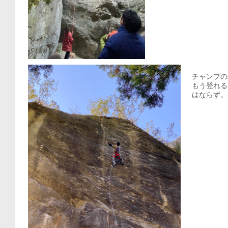
チャンプの
もう登れる
はならず。