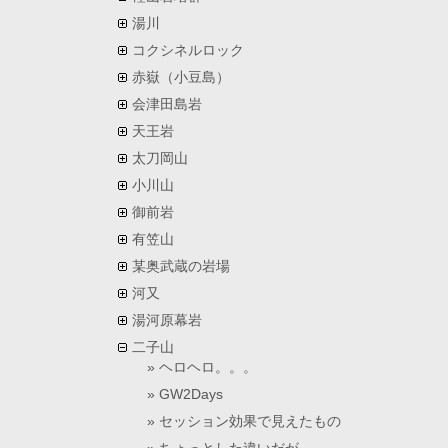
湯川
コクシネルロック
赤嶽（小豆島）
会津田島岩
天王岩
太刀岡山
小川山
御前岩
有笠山
某奥武蔵の岩場
河又
湯河原幕岩
二子山
ヘロヘロ。。。
GW2Days
セッション効果で見えたもの