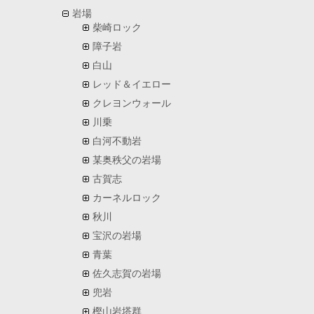
岩場
柴崎ロック
障子岩
白山
レッド＆イエロー
クレヨンウォール
川乗
白河不動岩
某奥秩父の岩場
古賀志
カーネルロック
秋川
宝沢の岩場
青葉
佐久志賀の岩場
兜岩
樫山岩塔群