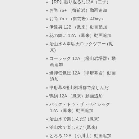
【RP】振り返るな13A（二子）
お尚 7a+ （御前岩）動画追加
お尚 7a＋（御前岩）4Days
伊達男 12B （鳳来）動画追加
花の舞い 12A （鳳来）動画追加
治山水＆韋駄天ロックツアー (鳳
来)
コーラック 12A （樫山岩塔群）動
画追加
爆弾低気圧 12A （甲府幕岩）動画
追加
甲府幕&樫山岩塔群で楽しんだ
鴨鍋 12A （鳳来）動画追加
バック・トゥ・ザ・ベイシック
12A （鳳来）動画追加
治山水で楽しんだ2 (鳳来)
治山水で楽しんだ (鳳来)
とろろ 12A （小川山）動画追加