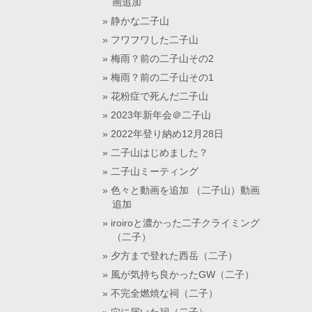
画追加
静かな二子山
フワフワした二子山
梅雨？前の二子山その2
梅雨？前の二子山その1
花粉症で死んだ二子山
2023年新年会＠二子山
2022年登り納め12月28日
二子山はじめました？
二子山ミーティング
色々と動画を追加 （二子山）動画
追加
iroiroと濃かった二子クライミング
（二子）
夕方まで登れた西岳（二子）
風が気持ち良かったGW（二子）
不完全燃焼な祠（二子）