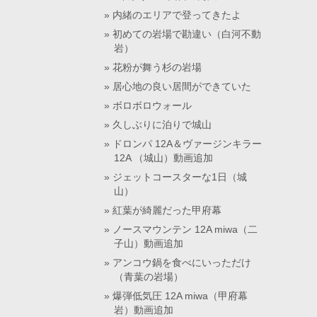
内緒のエリアで登ってきたよ
初めての岩場で勘違い（白河不動
岩）
花粉が舞う杉の岩場
居心地の良い居間ができていた
ボロボロウォール
久しぶりに泊りで城山
ドロンパ 12A＆ヴァージンキラー
12A （城山）動画追加
ジェットコースターな1日（城
山）
紅葉が綺麗だった甲府幕
ノースマウンテン 12A miwa（二
子山）動画追加
アンコウ鍋を食べにいっただけ
（青葉の岩場）
爆弾低気圧 12A miwa（甲府幕
岩）動画追加