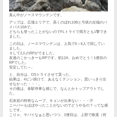
真ん中がノースマウンテンです。
アップは、広場エリアで、高くのぼれ10Bと弓状の左端のバ
イパス10Aで。
どちらも登ったことがないのでFLトライで両方とも1撃でき
ました。
この日は、ノースマウンテンは、人気で5～6人で回してい
ました。
そして2人のRPがでました。
友達のこかっきーもRPです。初12A、おめでとう！1便目の
RPでした。
安定してた～。
と、自分は、OSトライさせて貰った。
結果は、4ピン掛けて、あえなくテンション。思いっきり出
せなかった・・・。
その後は、各駅停車な感じで、なんとかトップアウトでし
た。
石灰岩の特有なムーブ、キョンが出来ない・・・汗
ニーバーもほぼやったことがないのでどうやるの？ってな感
じです。
こりゃ、ヤバイなぁと思いつつ、2便目は、上部で敗退（何