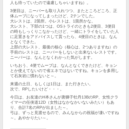
人も待っていたので遠慮しちゃいますね）。
3便目は、ニーバーも取り入れつつ、またところどころ、正
体ムーブになってしまったけど、2テンでした。
大レストは、2箇所。小レストは、1箇所かな。
大レスト、下部の1つは、OSトライのときも2便目、3便目
の時もしっくりこなかったけど、一緒にトライをしていた人
に足置きをアドバイスして貰ったら、4便目のときは、なん
となくできた。
上部の大レスト、最後の核心（核心は、2つありますね）の
手前のレストは、ニーバーをしないと出来ないレストです。
ニーバーは、なんとなくわかった気がします。
いちおう、4便でムーブは、なんとなくできたけど、キョン
とか使えてないので省エネではないですね。キョンを多用し
て石灰岩に慣れないと～。
来週の土日、もしくは1日は、また行きたい。
次で、RPしたいけど・・・。
今日は、お友達のH本さんが唐獅子牡丹13BのRP、女性クラ
イマーの任侠道12D（女性はなかなかいないみたい）もあ
り、合計7名のRPが出ました～。
弓は、ずっと見渡せるので、みんなからの祝福が凄いですね
～。あやかりたい～。