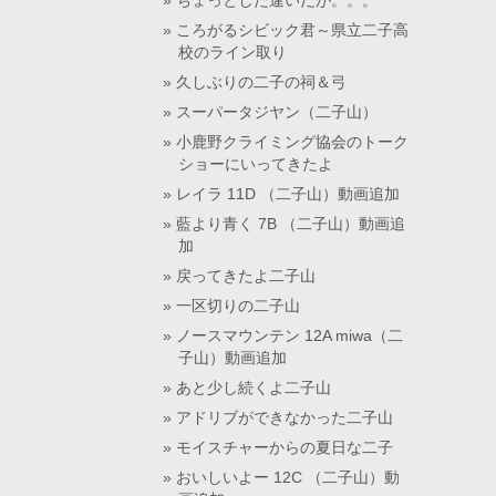
ちょっとした違いだが。。。
ころがるシビック君～県立二子高
校のライン取り
久しぶりの二子の祠＆弓
スーパータジヤン（二子山）
小鹿野クライミング協会のトーク
ショーにいってきたよ
レイラ 11D （二子山）動画追加
藍より青く 7B （二子山）動画追
加
戻ってきたよ二子山
一区切りの二子山
ノースマウンテン 12A miwa（二
子山）動画追加
あと少し続くよ二子山
アドリブができなかった二子山
モイスチャーからの夏日な二子
おいしいよー 12C （二子山）動