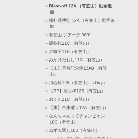
Blast-off 12A （有笠山）動画追
加
緋牡丹博徒 12A （有笠山）動画追
加
有笠山 ジアーチ 360°
腸捻転11C（有笠山）
大喰王11B（有笠山）
みかけだおし11C（有笠山）
【未】天然記念物13AB（有笠
山）
用心棒12B（有笠山） 4Days
【RP】用心棒12B（有笠山）
おでん11C（有笠山）
【未】金庫破り12A（有笠山）
なんちゃんってチャンピオン
10C（有笠山）
ねずみ返し10B（有笠山）