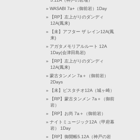
5.12A（神戸の岩場）
WASABI 7a+（御前岩）1Day
【RP】左上がりのダンディ
12A(鳳来)
【未】アフター ザ レイン12A(鳳
来)
アガタメモリアルルート 12A
1Day(会津田島岩)
【RP】左上がりのダンディ
12A(鳳来)
蒙古タンメン 7a＋（御前岩）
2Days
【未】ピスタチオ12A（城ヶ崎）
【RP】蒙古タンメン 7a＋（御前
岩）
【RP】お尚 7a＋（御前岩）
ナイトミュージック12A（甲府幕
岩） 1Day
【RP】御開帳5.12A（神戸の岩