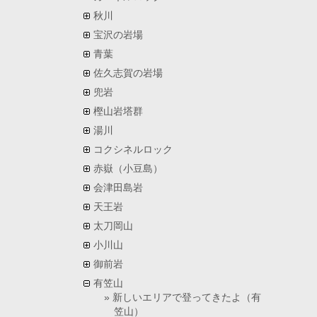
秋川
宝沢の岩場
青葉
佐久志賀の岩場
兜岩
樫山岩塔群
湯川
コクシネルロック
赤嶽（小豆島）
会津田島岩
天王岩
太刀岡山
小川山
御前岩
有笠山
新しいエリアで登ってきたよ（有
笠山）