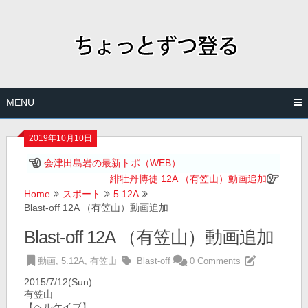
Skip
to
content
MENU
2019年10月10日
会津田島岩の最新トポ（WEB）
緋牡丹博徒 12A （有笠山）動画追加
Home
スポート
5.12A
Blast-off 12A （有笠山）動画追加
Blast-off 12A （有笠山）動画追加
動画
,
5.12A
,
有笠山
Blast-off
0 Comments
2015/7/12(Sun)
有笠山
【ヘルケイブ】