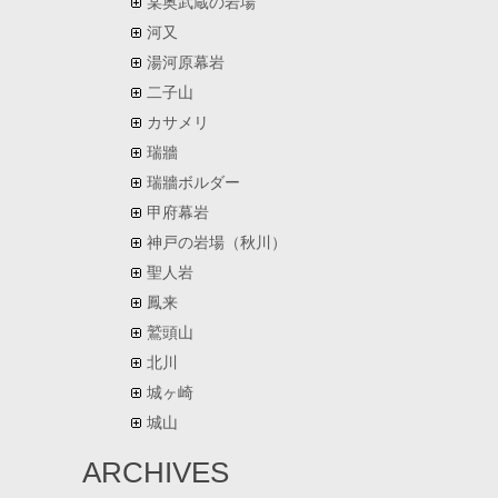
某奥武蔵の岩場
河又
湯河原幕岩
二子山
カサメリ
瑞牆
瑞牆ボルダー
甲府幕岩
神戸の岩場（秋川）
聖人岩
鳳来
鷲頭山
北川
城ヶ崎
城山
ARCHIVES