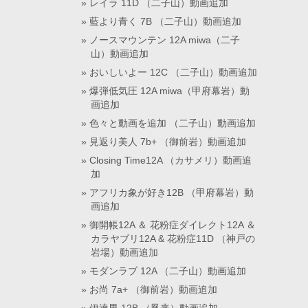
レイラ 11D （二子山）動画追加
藍より青く 7B （二子山）動画追加
ノースマウンテン 12A miwa（二子
山）動画追加
おいしいよー 12C （二子山）動画追加
爆弾低気圧 12A miwa（甲府幕岩）動
画追加
色々と動画を追加 （二子山）動画追加
見返り美人 7b+ （御前岩）動画追加
Closing Time12A （カサメリ）動画追
加
アフリカ象が好き12B （甲府幕岩）動
画追加
御開帳12A ＆ 花粉症ダイレクト12A ＆
カラヤブリ12A & 花粉症11D （神戸の
岩場）動画追加
モダンラブ 12A （二子山）動画追加
お尚 7a+ （御前岩）動画追加