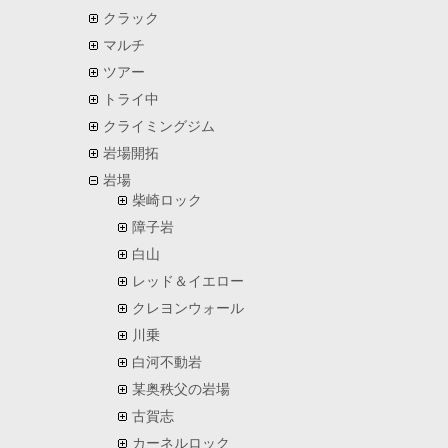
クラック
マルチ
ツアー
トライ中
クライミングジム
岩場開拓
岩場
柴崎ロック
障子岩
白山
レッド＆イエロー
クレヨンウォール
川乗
白河不動岩
某奥秩父の岩場
古賀志
カーネルロック