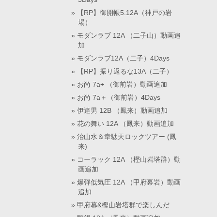
【RP】御開帳5.12A（神戸の岩
場）
モダンラブ 12A （二子山）動画追
加
モダンラブ12A（二子）4Days
【RP】振り返るな13A（二子）
お尚 7a+ （御前岩）動画追加
お尚 7a＋（御前岩）4Days
伊達男 12B （鳳来）動画追加
花の舞い 12A （鳳来）動画追加
治山水＆韋駄天ロックツアー (鳳
来)
コーラック 12A （樫山岩塔群）動
画追加
爆弾低気圧 12A （甲府幕岩）動画
追加
甲府幕&樫山岩塔群で楽しんだ