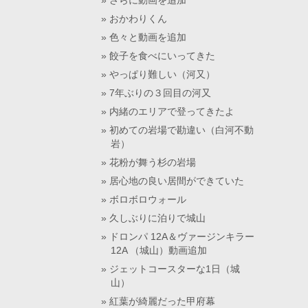
さらに動画を追加
おかわりくん
色々と動画を追加
餃子を食べにいってきた
やっぱり難しい（河又）
7年ぶりの３回目の河又
内緒のエリアで登ってきたよ
初めての岩場で勘違い（白河不動
岩）
花粉が舞う杉の岩場
居心地の良い居間ができていた
ボロボロウォール
久しぶりに泊りで城山
ドロンパ 12A＆ヴァージンキラー
12A （城山）動画追加
ジェットコースターな1日（城
山）
紅葉が綺麗だった甲府幕