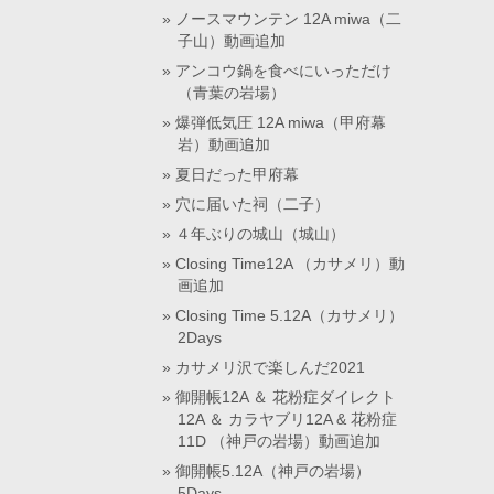
ノースマウンテン 12A miwa（二
子山）動画追加
アンコウ鍋を食べにいっただけ
（青葉の岩場）
爆弾低気圧 12A miwa（甲府幕
岩）動画追加
夏日だった甲府幕
穴に届いた祠（二子）
４年ぶりの城山（城山）
Closing Time12A （カサメリ）動
画追加
Closing Time 5.12A（カサメリ）
2Days
カサメリ沢で楽しんだ2021
御開帳12A ＆ 花粉症ダイレクト
12A ＆ カラヤブリ12A & 花粉症
11D （神戸の岩場）動画追加
御開帳5.12A（神戸の岩場）
5Days