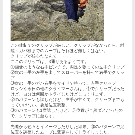
この体制でのクリップが厳しい。クリップがなかったら、離
陸～ガバ棚までのムーブはそれほど難しくはない。
クリップが核心だなんて・・・。
ここのクリップは、3通りあるようです。
①画像のような右手ピンチで、両足を張っての左手クリップ
②次の一手の左手を出してスローパーを持って右手でクリッ
プ
③次の一手のガバ右手をサイドで持って、左手クリップ
ロッシや今日の他のクライマーさんは、①でクリップだった
けど、自分は何回かトライしたけどしっくりこず。
②のパターンも試したけど、左手が甘くて、クリップまでも
っていけない。要足位置調整。
③のパターンも1度試したけど、足位置が全然ダメだったの
で、クリップに至らず。
————————————————————-
先週から色々とイメージしたりした結果、③のパターンで足
位置を調整したムーブに変更をしてトライしました。