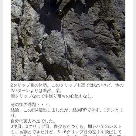
2クリップ目の体勢。このクリップも楽ではないけど、他の
2パターンよりは断然、楽。
腰クリップなので手繰り落ちの心配もなし。
その後の課題・・・。
結論、この日4便出しましたが、結局RPできず、1テンとま
り。
自分の実力不足でした。
3便目、2クリップ目、多少もたつくも、棚ガバでのレスト
もまぁ割とできたけど、5～6クリップ目の左手を飛ばして