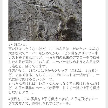
5～6ピン目。
言い訳はしたくないけど、ここの右足は、だいたい、みんな
大きな穴でニーバーを決めてから、5ピン目をクリップ＋小
レストをするんだけど、一ヵ月前の鳳来のアプローチで捻挫
した右足が完治しておらず、ニーバーを決めようと右足を突
っ込むと、痛くて出来ず。
仕方がなく、5ピン目は下からクリップ（これは、よれるけ
ど、まぁできる）をして、ここでのレストは一切せずに、一
気に掛けぬけるというムーブ。
もちろん強ければ、レストなんかしなくても抜けれるんだけ
ど、右手の豚鼻のホールドが若干、甘くて一発で上手く保持
しないとアウト。
4便目もここの豚鼻を上手く保持できず、左手を飛ばすムー
ブで力尽きて、保持しきれずにフォール。