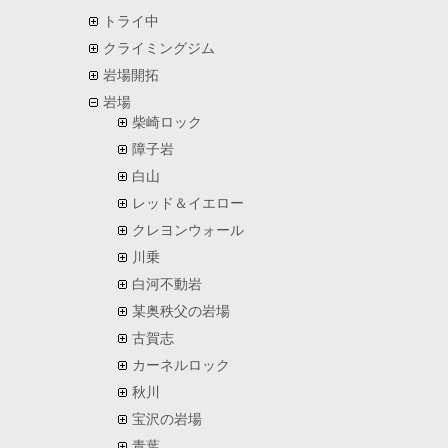
トライ中
クライミングジム
岩場開拓
岩場
柴崎ロック
障子岩
白山
レッド＆イエロー
クレヨンウォール
川乗
白河不動岩
某奥秩父の岩場
古賀志
カーネルロック
秋川
宝沢の岩場
青葉