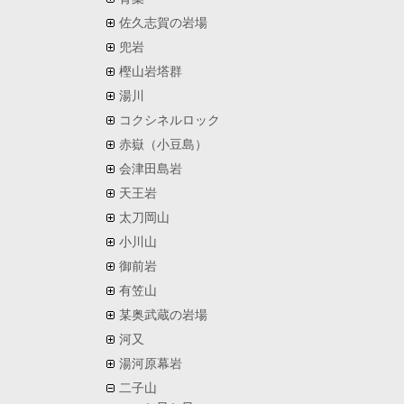
佐久志賀の岩場
兜岩
樫山岩塔群
湯川
コクシネルロック
赤嶽（小豆島）
会津田島岩
天王岩
太刀岡山
小川山
御前岩
有笠山
某奥武蔵の岩場
河又
湯河原幕岩
二子山