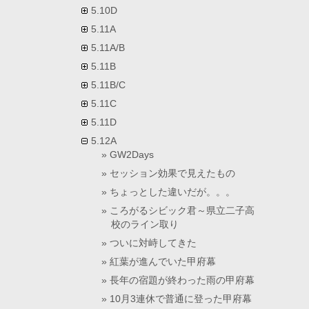
5.10D
5.11A
5.11A/B
5.11B
5.11B/C
5.11C
5.11D
5.12A
GW2Days
セッション効果で見えたもの
ちょっとした違いだが。。。
ころがるシビック君～県立二子高
校のライン取り
ついに対峙してきた
紅葉が進んでいた甲府幕
長年の宿題が終わった雨の甲府幕
10月3連休で普通に登った甲府幕