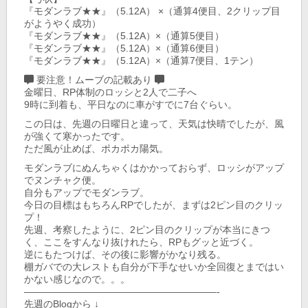
『モダンラブ★★』（5.12A） ×（通算4便目、2クリップ目
がようやく成功）
『モダンラブ★★』（5.12A）×（通算5便目）
『モダンラブ★★』（5.12A）×（通算6便目）
『モダンラブ★★』（5.12A）×（通算7便目、1テン）
要注意！ムーブの記載あり
金曜日、RP体制のロッシと2人で二子へ
9時に到着も、平日なのに車がすでに7台ぐらい。
この日は、先週の日曜日と違って、天気は快晴でしたが、風
が強くて寒かったです。
ただ風が止めば、ポカポカ陽気。
モダンラブにぬんちゃくはかかっておらず、ロッシがアップ
でヌンチャク便。
自分もアップでモダンラブ。
今日の目標はもちろんRPでしたが、まずは2ピン目のクリッ
プ！
先週、考察したように、2ピン目のクリップが本当にきつ
く、ここをすんなり抜けれたら、RPもグッと近づく。
逆にもたつけば、その後に影響がかなり残る。
棚ガバでの大レストも自分が下手なせいか全回復とまではい
かない感じなので。。。
————————————————————-
先週のBlogから ↓