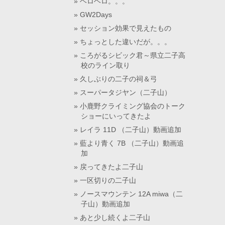
ヘロヘロ。。。
GW2Days
セッション効果で見えたもの
ちょっとした違いだが。。。
ころがるシビック君～県立二子高
校のライン取り
久しぶりの二子の祠＆弓
スーパータジヤン（二子山）
小鹿野クライミング協会のトーク
ショーにいってきたよ
レイラ 11D （二子山）動画追加
藍より青く 7B （二子山）動画追
加
戻ってきたよ二子山
一区切りの二子山
ノースマウンテン 12A miwa（二
子山）動画追加
あと少し続くよ二子山