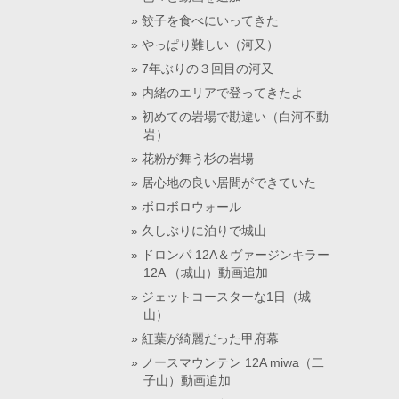
餃子を食べにいってきた
やっぱり難しい（河又）
7年ぶりの３回目の河又
内緒のエリアで登ってきたよ
初めての岩場で勘違い（白河不動
岩）
花粉が舞う杉の岩場
居心地の良い居間ができていた
ボロボロウォール
久しぶりに泊りで城山
ドロンパ 12A＆ヴァージンキラー
12A （城山）動画追加
ジェットコースターな1日（城
山）
紅葉が綺麗だった甲府幕
ノースマウンテン 12A miwa（二
子山）動画追加