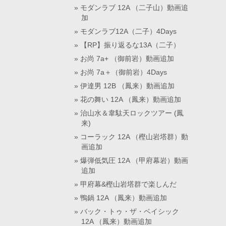
モダンラブ 12A （二子山）動画追
加
モダンラブ12A（二子）4Days
【RP】振り返るな13A（二子）
お尚 7a+ （御前岩）動画追加
お尚 7a＋（御前岩）4Days
伊達男 12B （鳳来）動画追加
花の舞い 12A （鳳来）動画追加
治山水＆韋駄天ロックツアー (鳳
来)
コーラック 12A （樫山岩塔群）動
画追加
爆弾低気圧 12A （甲府幕岩）動画
追加
甲府幕&樫山岩塔群で楽しんだ
鴨鍋 12A （鳳来）動画追加
バック・トゥ・ザ・ベイシック
12A （鳳来）動画追加