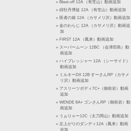
Blast-off 12A （有笠山）動画追加
緋牡丹博徒 12A （有笠山）動画追加
医者の娘 12A （カサメリ沢）動画追加
金のわらじ 12A （カサメリ沢）動画追
加
FIRST 12A （鳳来）動画追加
スーパームーン 12BC （会津田島）動
画追加
ハイプレッシャー 12A （シーサイド）
動画追加
ミルキーDX 12B すーさんRP（カサメ
リ沢）動画追加
アスリーツボディ7C+（御前岩）動画
追加
WENDE 8A+ ゴンさんRP（御前岩）動
画追加
うぉりゃー12C（太刀岡山）動画追加
左上がりのダンディ12A（鳳来）動画
追加