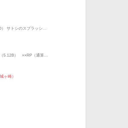
3CD） サトシのスプラッシ…
（5.12B） ××RP（通算…
ド（城ヶ崎）