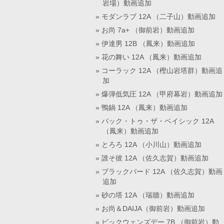
岩場）動画追加
モダンラブ 12A （二子山）動画追加
お尚 7a+ （御前岩）動画追加
伊達男 12B （鳳来）動画追加
花の舞い 12A （鳳来）動画追加
コーラック 12A （樫山岩塔群）動画追
加
爆弾低気圧 12A （甲府幕岩）動画追加
鴨鍋 12A （鳳来）動画追加
バック・トゥ・ザ・ベイシック 12A
（鳳来）動画追加
とろろ 12A （小川山）動画追加
誰そ彼 12A （佐久志賀）動画追加
ブラックバード 12A （佐久志賀）動画
追加
砂の塔 12A （瑞牆）動画追加
お尚＆DAIJA（御前岩）動画追加
ビックウェンズデー 7B （御前岩）動