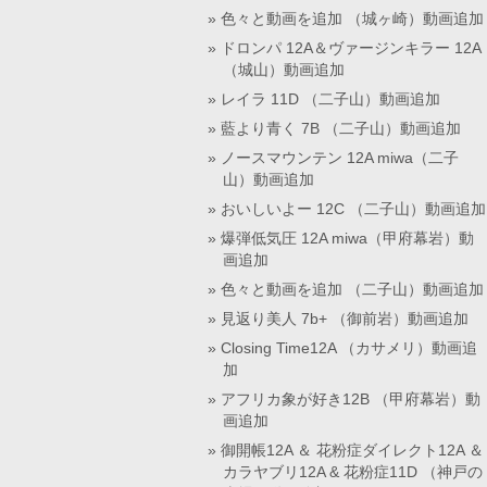
色々と動画を追加 （城ヶ崎）動画追加
ドロンパ 12A＆ヴァージンキラー 12A
（城山）動画追加
レイラ 11D （二子山）動画追加
藍より青く 7B （二子山）動画追加
ノースマウンテン 12A miwa（二子
山）動画追加
おいしいよー 12C （二子山）動画追加
爆弾低気圧 12A miwa（甲府幕岩）動
画追加
色々と動画を追加 （二子山）動画追加
見返り美人 7b+ （御前岩）動画追加
Closing Time12A （カサメリ）動画追
加
アフリカ象が好き12B （甲府幕岩）動
画追加
御開帳12A ＆ 花粉症ダイレクト12A ＆
カラヤブリ12A & 花粉症11D （神戸の