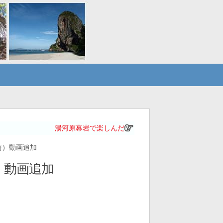
湯河原幕岩で楽しんだ
ヶ崎）動画追加
崎）動画追加