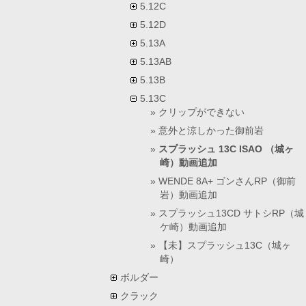
5.12C
5.12D
5.13A
5.13AB
5.13B
5.13C
クリップができない
意外と涼しかった御前岩
スプラッシュ 13C ISAO （城ヶ
崎）動画追加
WENDE 8A+ ゴンさんRP（御前
岩）動画追加
スプラッシュ13CD サトシRP（城
ケ崎）動画追加
【未】スプラッシュ13C（城ヶ
崎）
ボルダー
クラック