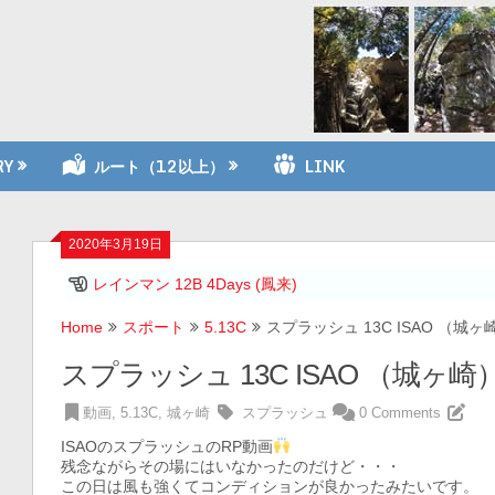
RY
ルート（12以上）
LINK
2020年3月19日
レインマン 12B 4Days (鳳来)
Home
スポート
5.13C
スプラッシュ 13C ISAO （城
スプラッシュ 13C ISAO （城ヶ
動画
,
5.13C
,
城ヶ崎
スプラッシュ
0 Comments
ISAOのスプラッシュのRP動画
残念ながらその場にはいなかったのだけど・・・
この日は風も強くてコンディションが良かったみたいです。