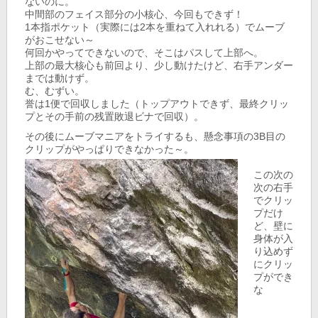
ないのに。
中間部のフェイス部分の小核心、今回もできず！
1本指ポケット（実際には2本を重ねて入れれる）でムーブ
がおこせない～
何回かやってできないので、そこはパスして上部へ。
上部の最大核心も前回より、少し動けたけど、右手アンダー
までは動けず。
む、むずい。
誉は1便で回収しました（トップアウトできず、最終クリッ
プとその手前の残置敗退ビナで回収）。
その後にムーブマニアをトライするも、懸念事項の3B目の
クリップがやっぱりできなかった～。
この次の
次の右手
でクリッ
プだけ
ど、壁に
身体が入
り込めず
にクリッ
プができ
な