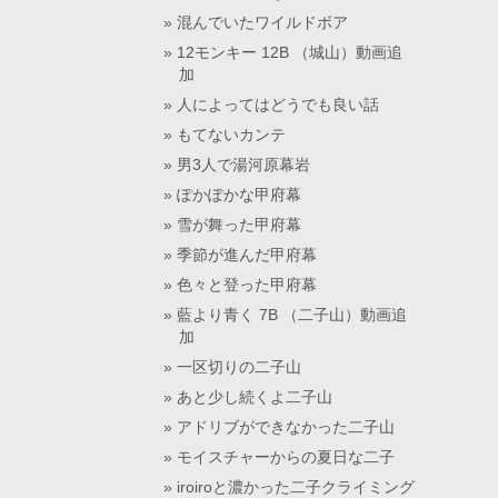
混んでいたワイルドボア
12モンキー 12B （城山）動画追
加
人によってはどうでも良い話
もてないカンテ
男3人で湯河原幕岩
ぽかぽかな甲府幕
雪が舞った甲府幕
季節が進んだ甲府幕
色々と登った甲府幕
藍より青く 7B （二子山）動画追
加
一区切りの二子山
あと少し続くよ二子山
アドリブができなかった二子山
モイスチャーからの夏日な二子
iroiroと濃かった二子クライミング