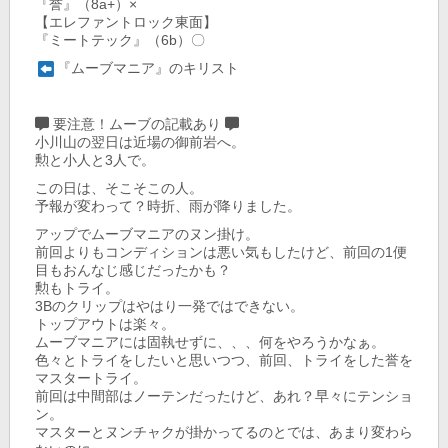
『誉』（8a+）×
【エレファントロック東面】
『ミートテック』（6b）〇
『ムーブマニア』のキリスト
要注意！ムーブの記載あり
小川山の翌日は近場の御前岩へ。
勲と小人と3人で。
この日は、そこそこの人。
予報が変わって？時折、雨が降りました。
アップでムーブマニアのヌン掛け。
前回よりもコンディションは悪い気もしたけど、前回の1便
目もおんなじ感じだったかも？
勲もトライ。
3Bのクリップはやはり一発ではできない。
トップアウトは楽々。
ムーブマニアには固執せずに、、、何をやろうかなぁ。
色々とトライをしたいと思いつつ、前回、トライをした誉を
マスタートライ。
前回は中間部はノーテンだったけど、あれ？早々にテンショ
ン。
マスターとヌンチャクが掛かってるのとでは、あまり変わら