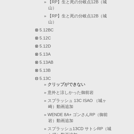
【RP】生と死の分岐点12B（城
山）
【RP】生と死の分岐点12B（城
山）
5.12BC
5.12C
5.12D
5.13A
5.13AB
5.13B
5.13C
クリップができない
意外と涼しかった御前岩
スプラッシュ 13C ISAO （城ヶ
崎）動画追加
WENDE 8A+ ゴンさんRP（御前
岩）動画追加
スプラッシュ13CD サトシRP（城