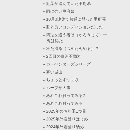
紅葉が進んでいた甲府幕
雨に強い甲府幕
10月3連休で普通に登った甲府幕
割と良いコンディションだった
四兎を追う者は（かろうじて）一
兎は得た
冷た滑る（つめたぬめる）？
2回目の白河不動岩
カーペンターズシリーズ
寒い城山
ちょっとずつ回収
ムーブが大事
あれこれ触ってみる2
あれこれ触ってみる
2025年のお年玉1つ目
2025年外岩登りはじめ
2024年外岩登り納め