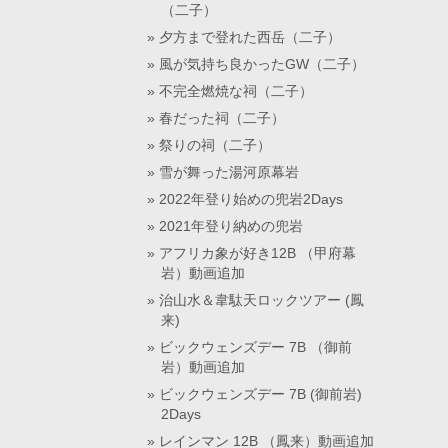
（二子）
夕方まで登れた西岳（二子）
風が気持ち良かったGW（二子）
不完全燃焼な祠（二子）
春だった祠（二子）
祭りの祠（二子）
雪が舞った湯河原幕岩
2022年登り始めの兜岩2Days
2021年登り納めの兜岩
アフリカ象が好き12B （甲府幕
岩）動画追加
治山水＆韋駄天ロックツアー (鳳
来)
ビックウェンズデー 7B （御前
岩）動画追加
ビックウェンズデー 7B (御前岩)
2Days
レインマン 12B （鳳来）動画追加