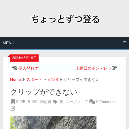
Skip
to
content
MENU
2024年5月19日
夢人登れず
土曜日のポンデレラ
Home
スポート
5.12B
クリップができない
クリップができない
5.12B
,
5.13C
,
御前岩
誉
,
ムーブマニア
0 Comments