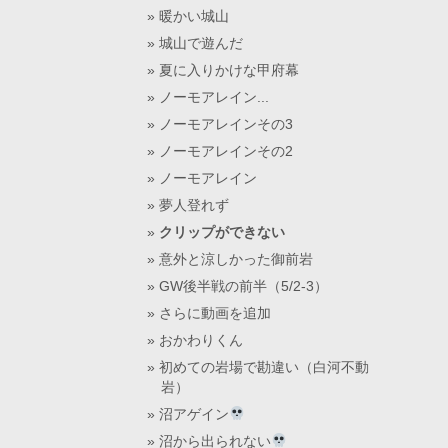
暖かい城山
城山で遊んだ
夏に入りかけな甲府幕
ノーモアレイン...
ノーモアレインその3
ノーモアレインその2
ノーモアレイン
夢人登れず
クリップができない
意外と涼しかった御前岩
GW後半戦の前半（5/2-3）
さらに動画を追加
おかわりくん
初めての岩場で勘違い（白河不動
岩）
沼アゲイン
沼から出られない