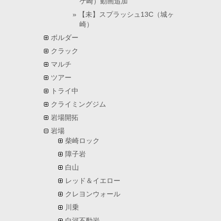
ケ崎）動画追加
【未】スプラッシュ13C（城ヶ
崎）
ボルダー
クラック
マルチ
ツアー
トライ中
クライミングジム
岩場開拓
岩場
柴崎ロック
障子岩
白山
レッド＆イエロー
クレヨンウォール
川乗
白河不動岩