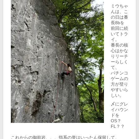
ミウちゃ
んは、こ
の日は番
長8bを
前回に続
いてトラ
イ。
番長の核
心はかな
りリーチ
ーらしく
て、
パチンコ
ゲームの
方が登り
やすいら
しい。
〆にグレ
イハウン
ドを
OS？
FL？？
これからの御前岩、、、指系の誉はいったん保留して、