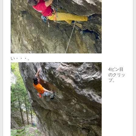
い・・・。
4ピン目
のクリッ
プ。