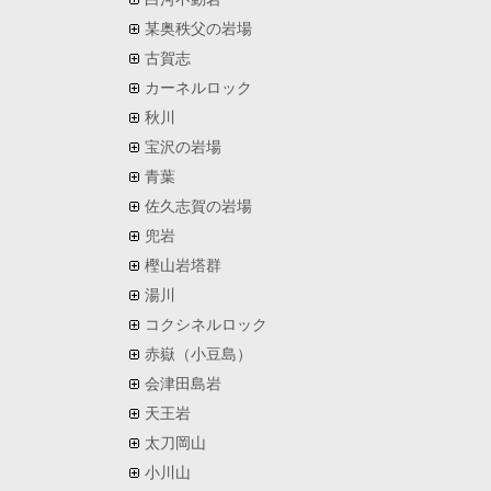
某奥秩父の岩場
古賀志
カーネルロック
秋川
宝沢の岩場
青葉
佐久志賀の岩場
兜岩
樫山岩塔群
湯川
コクシネルロック
赤嶽（小豆島）
会津田島岩
天王岩
太刀岡山
小川山