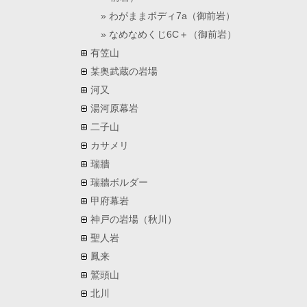
わがままボディ7a（御前岩）
なめなめくじ6C＋（御前岩）
有笠山
某奥武蔵の岩場
河又
湯河原幕岩
二子山
カサメリ
瑞牆
瑞牆ボルダー
甲府幕岩
神戸の岩場（秋川）
聖人岩
鳳来
鷲頭山
北川