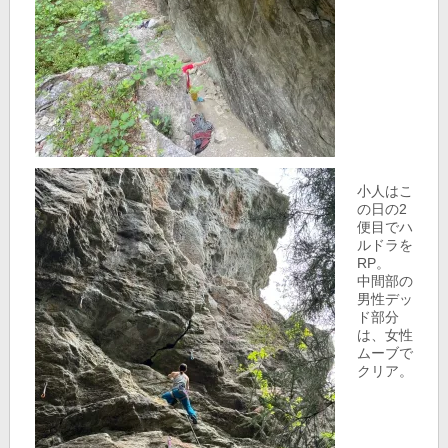
小人はこ
の日の2
便目でハ
ルドラを
RP。
中間部の
男性デッ
ド部分
は、女性
ムーブで
クリア。