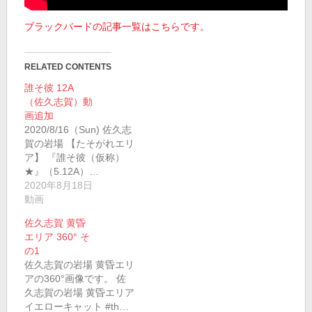
ブラックバードの記事一覧はこちらです。
RELATED CONTENTS
誰そ彼 12A
（佐久志賀）動
画追加
2020/8/16（Sun) 佐久志
賀の岩場 【たそがれエリ
ア】 『誰そ彼（仮称）
★』（5.12A）…
2020年8月18日
動画
佐久志賀 黄昏
エリア 360° そ
の1
佐久志賀の岩場 黄昏エリ
アの360°画像です。 佐
久志賀の岩場 黄昏エリア
イエローキャット #th…