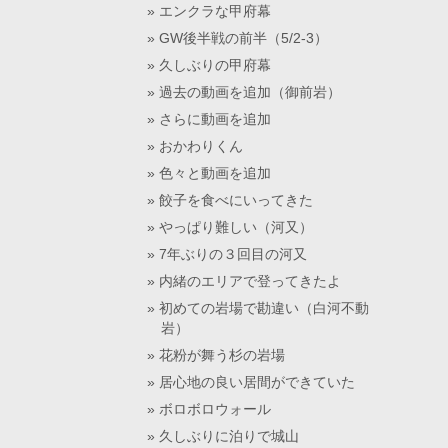
エンクラな甲府幕
GW後半戦の前半（5/2-3）
久しぶりの甲府幕
過去の動画を追加（御前岩）
さらに動画を追加
おかわりくん
色々と動画を追加
餃子を食べにいってきた
やっぱり難しい（河又）
7年ぶりの３回目の河又
内緒のエリアで登ってきたよ
初めての岩場で勘違い（白河不動
岩）
花粉が舞う杉の岩場
居心地の良い居間ができていた
ボロボロウォール
久しぶりに泊りで城山