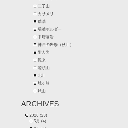
二子山
カサメリ
瑞牆
瑞牆ボルダー
甲府幕岩
神戸の岩場（秋川）
聖人岩
鳳来
鷲頭山
北川
城ヶ崎
城山
ARCHIVES
2026
(23)
5月
(4)