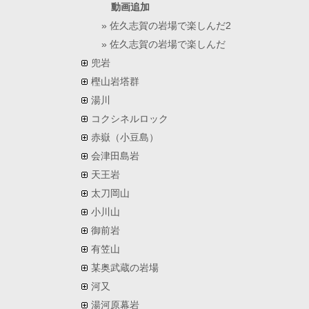
動画追加
佐久志賀の岩場で楽しんだ2
佐久志賀の岩場で楽しんだ
兜岩
樫山岩塔群
湯川
コクシネルロック
赤嶽（小豆島）
会津田島岩
天王岩
太刀岡山
小川山
御前岩
有笠山
某奥武蔵の岩場
河又
湯河原幕岩