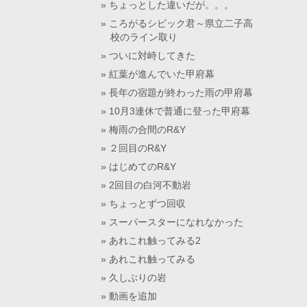
ちょっとした違いだが。。。
ころがるシビック君～県立二子高
校のライン取り
ついに対峙してきた
紅葉が進んでいた甲府幕
長年の宿題が終わった雨の甲府幕
10月3連休で普通に登った甲府幕
梅雨の合間のR&Y
２回目のR&Y
はじめてのR&Y
2回目の白河不動岩
ちょっとずつ回収
スーパースターになれなかった
あれこれ触ってみる2
あれこれ触ってみる
久しぶりの岩
動画を追加