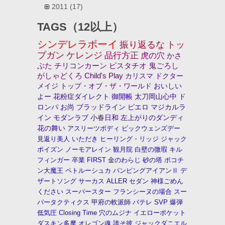
2011
(17)
TAGS（12以上）
シンデレラボーイ
振り返るな
トッ
プガン
ケレンジ
品行方正
虎の穴
かさ
ぶた
チリコンカーン
ピスタチオ
鬼ごろし
がしゃどくろ
Child's Play
カリスマ
ドクター
メイジ
トップ・オブ・ザ・ワールド
おいしい
よー
花粉症ダイレクト
御開帳
太刀岡山心中
ド
ロンパ
お尚
ブラッドライン
ピエロ
マジカルラ
イン
モダンラブ
小春日和
左上がりのダンディ
花の舞い
アスリーツボディ
ビックウェンズデー
見返り美人
いただき
ヒーリング・リッジ
ジャック
ポイズン
ノーモアレイン
観月院
白壁の微瑕
キル
フィンガー
卒業
FIRST
金のわらじ
砂の塔
ポコチ
ン大魔王
ペトルーシュカ
パンピングアイアンⅡ
デ
ザートソング
サーカス
ALLER
セダン
神様ごめん
ください
スーパースター
フランシーヌの場合
スー
パータクティクス
甲府の軟派師
バテレ
SVP
爆弾
低気圧
Closing Time
穴のムジナ
イエローポケット
ダスキン多摩
オレゴン魂
誰そ彼
ジャックダニエル