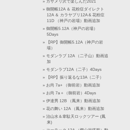
カサメリ沢で楽しんだ2021
御開帳12A ＆ 花粉症ダイレクト
12A ＆ カラヤブリ12A & 花粉症
11D （神戸の岩場）動画追加
御開帳5.12A（神戸の岩場）
5Days
【RP】御開帳5.12A（神戸の岩
場）
モダンラブ 12A （二子山）動画追
加
モダンラブ12A（二子）4Days
【RP】振り返るな13A（二子）
お尚 7a+ （御前岩）動画追加
お尚 7a＋（御前岩）4Days
伊達男 12B （鳳来）動画追加
花の舞い 12A （鳳来）動画追加
治山水＆韋駄天ロックツアー (鳳
来)