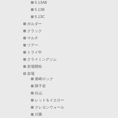
5.13AB
5.13B
5.13C
ボルダー
クラック
マルチ
ツアー
トライ中
クライミングジム
岩場開拓
岩場
柴崎ロック
障子岩
白山
レッド＆イエロー
クレヨンウォール
川乗