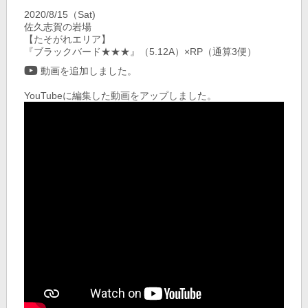
2020/8/15（Sat)
佐久志賀の岩場
【たそがれエリア】
『ブラックバード★★★』（5.12A）×RP（通算3便）
動画を追加しました。
YouTubeに編集した動画をアップしました。