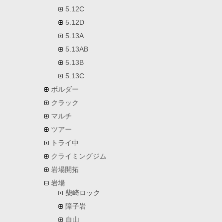
5.12C
5.12D
5.13A
5.13AB
5.13B
5.13C
ボルダー
クラック
マルチ
ツアー
トライ中
クライミングジム
岩場開拓
岩場
柴崎ロック
障子岩
白山