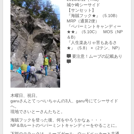
城ケ崎シーサイド
【サンセット】
『海賊フック★』（5.10B）
MRP（通算2便）
『ペパーミントキャンディー
★★』（5.10C） MOS（NP
＆B）
『人生楽ありゃ苦もあるさ
★』（5.8） ×（2テン、NP）
要注意！ムーブの記載あり
木曜日、祝日。
garuさんとてっぺいちゃんの3人、garu号にてシーサイド
へ。
現地でさいとーさんたちと。
海賊フックを登った後、何をやろうかなぁ・・・
NP＆Bルートのペパーミントキャンディーをやることに。
下部のクラックは、ルーズガール、ウッドペッカーと共通、