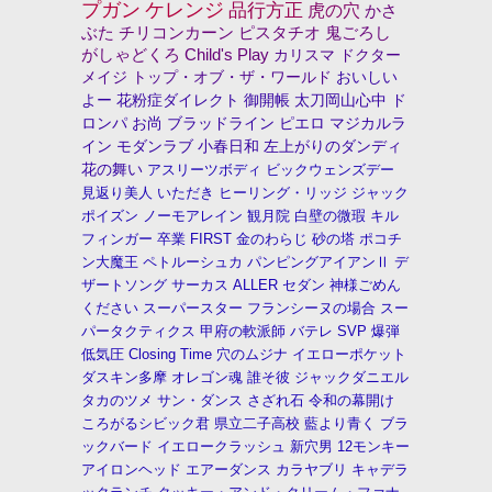
プガン
ケレンジ
品行方正
虎の穴
かさ
ぶた
チリコンカーン
ピスタチオ
鬼ごろし
がしゃどくろ
Child's Play
カリスマ
ドクター
メイジ
トップ・オブ・ザ・ワールド
おいしい
よー
花粉症ダイレクト
御開帳
太刀岡山心中
ド
ロンパ
お尚
ブラッドライン
ピエロ
マジカルラ
イン
モダンラブ
小春日和
左上がりのダンディ
花の舞い
アスリーツボディ
ビックウェンズデー
見返り美人
いただき
ヒーリング・リッジ
ジャック
ポイズン
ノーモアレイン
観月院
白壁の微瑕
キル
フィンガー
卒業
FIRST
金のわらじ
砂の塔
ポコチ
ン大魔王
ペトルーシュカ
パンピングアイアンⅡ
デ
ザートソング
サーカス
ALLER
セダン
神様ごめん
ください
スーパースター
フランシーヌの場合
スー
パータクティクス
甲府の軟派師
バテレ
SVP
爆弾
低気圧
Closing Time
穴のムジナ
イエローポケット
ダスキン多摩
オレゴン魂
誰そ彼
ジャックダニエル
タカのツメ
サン・ダンス
さざれ石
令和の幕開け
ころがるシビック君
県立二子高校
藍より青く
ブラ
ックバード
イエロークラッシュ
新穴男
12モンキー
アイロンヘッド
エアーダンス
カラヤブリ
キャデラ