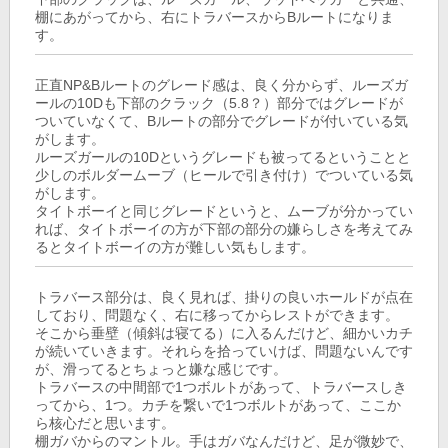
棚にあがってから、右にトラバースからBルートになりま
す。
正直NP&Bルートのグレード感は、良く分からず、ルーズガ
ールの10Dも下部のクラック（5.8？）部分ではグレードが
ついていなくて、Bルートの部分でグレードが付いている気
がします。
ルーズガールの10Dというグレードも被ってるということと
少しのボルダームーブ（ヒールで引き付け）でついている気
がします。
タイトボーイと同じグレードというと、ムーブが分かってい
れば、タイトボーイの方が下部の部分の嫌らしさを考えてみ
るとタイトボーイの方が難しい気もします。
トラバース部分は、良く見れば、掛りの良いホールドが点在
しており、問題なく、右に移ってからレストができます。
そこから垂壁（傾斜は寝てる）に入るんだけど、細かいカチ
が続いていきます。それらを拾っていけば、問題ないんです
が、滑ってるとちょっと嫌な感じです。
トラバースの中間部で1つボルトがあって、トラバースしき
ってから、1つ。カチを繋いで1つボルトがあって、ここか
ら核心だと思います。
棚ガバからのマントル。手はガバなんだけど、足が微妙で、