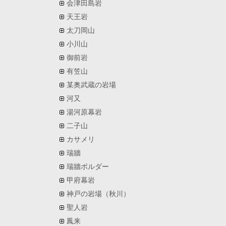
会津田島岩
天王岩
太刀岡山
小川山
御前岩
有笠山
某奥武蔵の岩場
河又
湯河原幕岩
二子山
カサメリ
瑞牆
瑞牆ボルダー
甲府幕岩
神戸の岩場（秋川）
聖人岩
鳳来