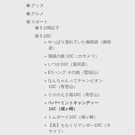
グッズ
グルメ
スポート
5.10B以下
5.10C
やっぱり濡れていた御前岩（御前
岩）
海賊の娘 10C（カサメリ）
いつか10C（湯河原）
ETハング その他（鷲頭山）
なんちゃんってチャンピオン
10C（有笠山）
リスのえさ箱10C（有笠山）
ペパーミントキャンディー
10C（城ヶ崎）
トムボーイ10C（城ヶ崎）
【未】ちちくりマンボ―10C（カ
サメリ）