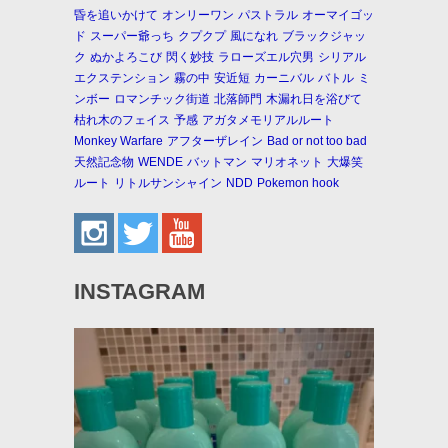
昏を追いかけて
オンリーワン
パストラル
オーマイゴッ
ド
スーパー爺っち
クプクプ
風になれ
ブラックジャッ
ク
ぬかよろこび
閃く妙技
ラローズエル穴男
シリアル
エクステンション
霧の中
安近短
カーニバル
バトル
ミ
ンボー
ロマンチック街道
北落師門
木漏れ日を浴びて
枯れ木のフェイス
予感
アガタメモリアルルート
Monkey Warfare
アフターザレイン
Bad or not too bad
天然記念物
WENDE
バットマン
マリオネット
大爆笑
ルート
リトルサンシャイン
NDD
Pokemon hook
INSTAGRAM