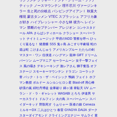
ックランチ
クッキー・アンド・クリーム・ファナ
ティック
ノースマウンテン
理不尽川
ヴァージンキ
ラー
生と死の分岐点
パンピングアイアンⅠ
秋葉大
権現
蒙古タンメン
VTEC
スプラッシュ
アフリカ象
が好き
ハイプレッシャー
小さな林
彼方へ
レイン
マン
禁断のセプテンバー
アレジオン
コンケスタド
ール
APA
さらばシティホール
クラショー
スーパーラ
ット
ナイトミュージック
甲府のNDD
警察を呼べ
ひっ
くり返るな！
猪鹿蝶
SSS
鬼ヶ島
みこすり半劇場
蛇の
道は蛇
こけまんじゅう
アメリカンブルー
たたらの剣
マスター・ワン
任侠道
ハングマン
龍神
GIFT
ドリーム
パーソン
ムーブマニア
セーラームーン
女子一撃フェイ
ス
風の囁き
デキシーキング
激レアさん
獅子奮迅
オフ
ステージ
スモーキーマウンテン
ドラゴン
コーラック
誉
バック・トゥ・ザ・ベイシック
鴨鍋
フェイト
ホフ
マン教授
ボルドー
ルンルンヒロシ君
Blast-off
用心棒
砂漠の嵐
緋牡丹博徒
金庫破り
錦ヶ浦
韋駄天
UV
ムー
ラン・ド・ラ・ギャレット
WASABI
とろろ
伊達男
サ
ーカスライト
ドルフィン
火の鳥
スーパームーン
スパ
イダーキッド
野獣死す
うぉりゃー
医者の娘
Cerveza
ミルキーDX
二人はひとつ
春雷
GYAGYA
DAIJA
ダーク
スターダイアモンド
クライミングエナジー
サムライ
黄