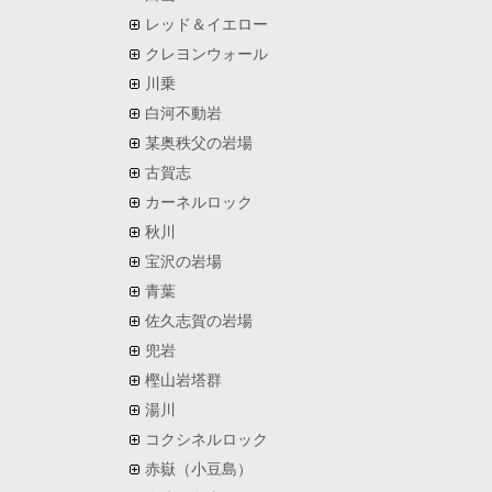
レッド＆イエロー
クレヨンウォール
川乗
白河不動岩
某奥秩父の岩場
古賀志
カーネルロック
秋川
宝沢の岩場
青葉
佐久志賀の岩場
兜岩
樫山岩塔群
湯川
コクシネルロック
赤嶽（小豆島）