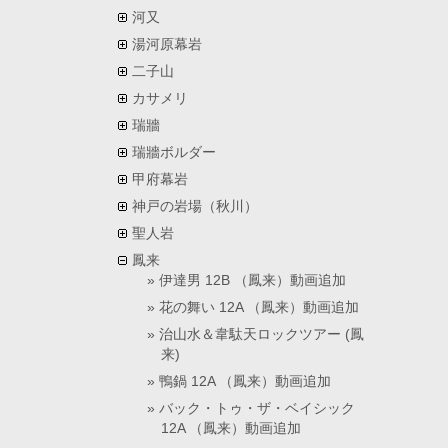
河又
湯河原幕岩
二子山
カサメリ
瑞牆
瑞牆ボルダー
甲府幕岩
神戸の岩場（秋川）
聖人岩
鳳来
伊達男 12B （鳳来）動画追加
花の舞い 12A （鳳来）動画追加
治山水＆韋駄天ロックツアー (鳳
来)
鴨鍋 12A （鳳来）動画追加
バック・トゥ・ザ・ベイシック
12A （鳳来）動画追加