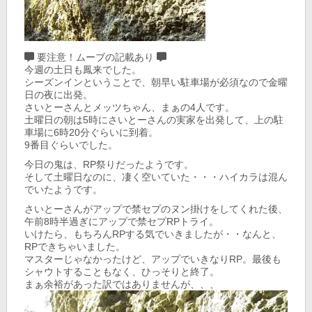
要注意！ムーブの記載あり
今週の土日も鳳来でした。
シーズンインということで、朝早い駐車場が必須なので金曜
日の夜に出発。
さいとーさんとメッツちゃん、まぁの4人です。
土曜日の朝は5時にさいとーさんの実家を出発して、上の駐
車場に6時20分ぐらいに到着。
9番目ぐらいでした。
今日の鬼は、RP祭りだったようです。
そして土曜日なのに、凄く空いていた・・・ハイカラは混ん
でいたようです。
さいとーさんがアップで禁セプのヌン掛けをしてくれた後、
午前8時半過ぎにアップで禁セプRPトライ。
いけたら、もちろんRPする気でいきましたが・・なんと、
RPできちゃいました。
マスターじゃなかったけど、アップでいきなりRP。最後も
シャウトすることもなく、ひっそりと終了。
まぁ余裕があった訳ではありませんが、、、