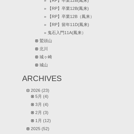
【RP】卒業12B(鳳来)
【RP】卒業12B(鳳来)
【RP】卒業12B（鳳来）
【RP】留年11D(鳳来)
鬼石入門11A(鳳来）
鷲頭山
北川
城ヶ崎
城山
ARCHIVES
2026
(23)
5月
(4)
3月
(4)
2月
(3)
1月
(12)
2025
(52)