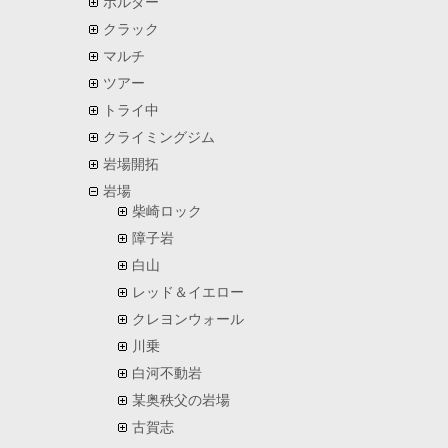
ボルダー
クラック
マルチ
ツアー
トライ中
クライミングジム
岩場開拓
岩場
柴崎ロック
障子岩
白山
レッド＆イエロー
クレヨンウォール
川乗
白河不動岩
某奥秩父の岩場
古賀志