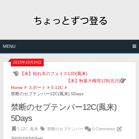
Skip
to
content
MENU
2015年10月24日
【未】枯れ木のフェイス12D(鳳来)
【未】秋葉大権現12B(北川)
Home
スポート
5.12C
禁断のセプテンバー12C(鳳来) 5Days
禁断のセプテンバー12C(鳳来)
5Days
5.12C
,
鳳来
禁断のセプテンバー
0 Comments
2015/10/24(Sat)