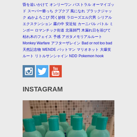
昏を追いかけて
オンリーワン
パストラル
オーマイゴッ
ド
スーパー爺っち
クプクプ
風になれ
ブラックジャッ
ク
ぬかよろこび
閃く妙技
ラローズエル穴男
シリアル
エクステンション
霧の中
安近短
カーニバル
バトル
ミ
ンボー
ロマンチック街道
北落師門
木漏れ日を浴びて
枯れ木のフェイス
予感
アガタメモリアルルート
Monkey Warfare
アフターザレイン
Bad or not too bad
天然記念物
WENDE
バットマン
マリオネット
大爆笑
ルート
リトルサンシャイン
NDD
Pokemon hook
INSTAGRAM