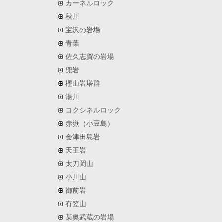
カーネルロック
秋川
宝沢の岩場
青葉
佐久志賀の岩場
兜岩
樫山岩塔群
湯川
コクシネルロック
赤嶽（小豆島）
会津田島岩
天王岩
太刀岡山
小川山
御前岩
有笠山
某奥武蔵の岩場