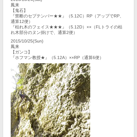
鳳来
【鬼石】
『禁断のセプテンバー★★』（5.12C）RP（アップでRP、
通算12便）
『枯れ木のフェイス★★★』（5.12D）××（FLトライの枯
れ木部分のヌン掛けで、通算2便）
2015/10/25(Sun)
鳳来
【ガンコ】
『ホフマン教授★』（5.12A）××RP（通算6便）