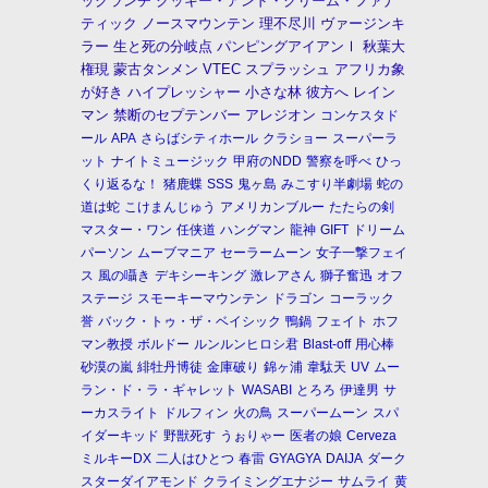
ックランチ
クッキー・アンド・クリーム・ファナ
ティック
ノースマウンテン
理不尽川
ヴァージンキ
ラー
生と死の分岐点
パンピングアイアンⅠ
秋葉大
権現
蒙古タンメン
VTEC
スプラッシュ
アフリカ象
が好き
ハイプレッシャー
小さな林
彼方へ
レイン
マン
禁断のセプテンバー
アレジオン
コンケスタド
ール
APA
さらばシティホール
クラショー
スーパーラ
ット
ナイトミュージック
甲府のNDD
警察を呼べ
ひっ
くり返るな！
猪鹿蝶
SSS
鬼ヶ島
みこすり半劇場
蛇の
道は蛇
こけまんじゅう
アメリカンブルー
たたらの剣
マスター・ワン
任侠道
ハングマン
龍神
GIFT
ドリーム
パーソン
ムーブマニア
セーラームーン
女子一撃フェイ
ス
風の囁き
デキシーキング
激レアさん
獅子奮迅
オフ
ステージ
スモーキーマウンテン
ドラゴン
コーラック
誉
バック・トゥ・ザ・ベイシック
鴨鍋
フェイト
ホフ
マン教授
ボルドー
ルンルンヒロシ君
Blast-off
用心棒
砂漠の嵐
緋牡丹博徒
金庫破り
錦ヶ浦
韋駄天
UV
ムー
ラン・ド・ラ・ギャレット
WASABI
とろろ
伊達男
サ
ーカスライト
ドルフィン
火の鳥
スーパームーン
スパ
イダーキッド
野獣死す
うぉりゃー
医者の娘
Cerveza
ミルキーDX
二人はひとつ
春雷
GYAGYA
DAIJA
ダーク
スターダイアモンド
クライミングエナジー
サムライ
黄