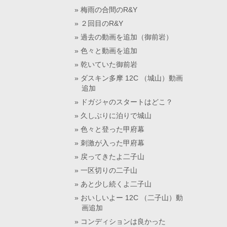
梅雨の合間のR&Y
２回目のR&Y
過去の動画を追加（御前岩）
色々と動画を追加
乾いていた御前岩
ダスキン多摩 12C （城山）動画
追加
ドガジャのスタートはどこ？
久しぶりに泊りで城山
色々と登った甲府幕
刺激が入った甲府幕
戻ってきたよ二子山
一区切りの二子山
あと少し続くよ二子山
おいしいよー 12C （二子山）動
画追加
コンディションは良かった