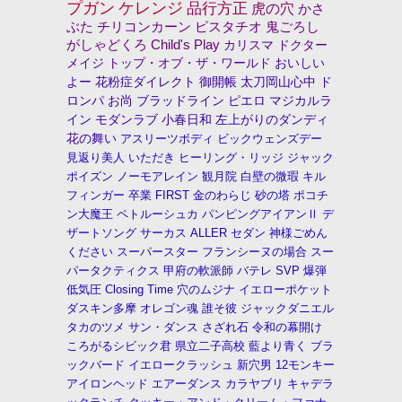
プガン
ケレンジ
品行方正
虎の穴
かさ
ぶた
チリコンカーン
ピスタチオ
鬼ごろし
がしゃどくろ
Child's Play
カリスマ
ドクター
メイジ
トップ・オブ・ザ・ワールド
おいしい
よー
花粉症ダイレクト
御開帳
太刀岡山心中
ド
ロンパ
お尚
ブラッドライン
ピエロ
マジカルラ
イン
モダンラブ
小春日和
左上がりのダンディ
花の舞い
アスリーツボディ
ビックウェンズデー
見返り美人
いただき
ヒーリング・リッジ
ジャック
ポイズン
ノーモアレイン
観月院
白壁の微瑕
キル
フィンガー
卒業
FIRST
金のわらじ
砂の塔
ポコチ
ン大魔王
ペトルーシュカ
パンピングアイアンⅡ
デ
ザートソング
サーカス
ALLER
セダン
神様ごめん
ください
スーパースター
フランシーヌの場合
スー
パータクティクス
甲府の軟派師
バテレ
SVP
爆弾
低気圧
Closing Time
穴のムジナ
イエローポケット
ダスキン多摩
オレゴン魂
誰そ彼
ジャックダニエル
タカのツメ
サン・ダンス
さざれ石
令和の幕開け
ころがるシビック君
県立二子高校
藍より青く
ブラ
ックバード
イエロークラッシュ
新穴男
12モンキー
アイロンヘッド
エアーダンス
カラヤブリ
キャデラ