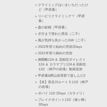
クライミングはいまいちだったけ
ど（甲府幕）
リハビリクライミング？（甲府
幕）
森の妖精（甲府幕）
夕方まで登れた西岳（二子）
風が気持ち良かったGW（二子）
2022年登り始めの兜岩2Days
2021年登り納めの兜岩
御開帳12A ＆ 花粉症ダイレクト
12A ＆ カラヤブリ12A & 花粉症
11D （神戸の岩場）動画追加
甲府幕&樫山岩塔群で楽しんだ2
【未】長谷川ルート 5.11D（神戸
の岩場）
ポパイ 11D 2Days（カサメリ）
ブレイクポイント11D（城ヶ崎）
3Days