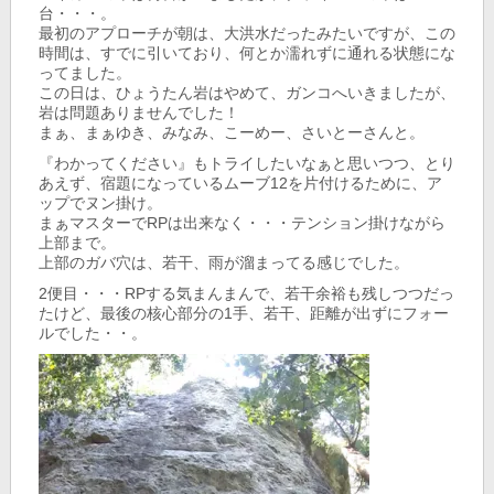
台・・・。
最初のアプローチが朝は、大洪水だったみたいですが、この
時間は、すでに引いており、何とか濡れずに通れる状態にな
ってました。
この日は、ひょうたん岩はやめて、ガンコへいきましたが、
岩は問題ありませんでした！
まぁ、まぁゆき、みなみ、こーめー、さいとーさんと。
『わかってください』もトライしたいなぁと思いつつ、とり
あえず、宿題になっているムーブ12を片付けるために、ア
ップでヌン掛け。
まぁマスターでRPは出来なく・・・テンション掛けながら
上部まで。
上部のガバ穴は、若干、雨が溜まってる感じでした。
2便目・・・RPする気まんまんで、若干余裕も残しつつだっ
たけど、最後の核心部分の1手、若干、距離が出ずにフォー
ルでした・・。