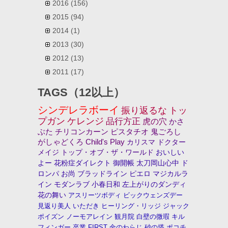
2016
(156)
2015
(94)
2014
(1)
2013
(30)
2012
(13)
2011
(17)
TAGS（12以上）
シンデレラボーイ
振り返るな
トッ
プガン
ケレンジ
品行方正
虎の穴
かさ
ぶた
チリコンカーン
ピスタチオ
鬼ごろし
がしゃどくろ
Child's Play
カリスマ
ドクター
メイジ
トップ・オブ・ザ・ワールド
おいしい
よー
花粉症ダイレクト
御開帳
太刀岡山心中
ド
ロンパ
お尚
ブラッドライン
ピエロ
マジカルラ
イン
モダンラブ
小春日和
左上がりのダンディ
花の舞い
アスリーツボディ
ビックウェンズデー
見返り美人
いただき
ヒーリング・リッジ
ジャック
ポイズン
ノーモアレイン
観月院
白壁の微瑕
キル
フィンガー
卒業
FIRST
金のわらじ
砂の塔
ポコチ