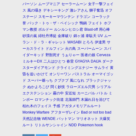
パーソン
ムーブマニア
セーラームーン
女子一撃フェイ
ス
風の囁き
デキシーキング
激レアさん
獅子奮迅
オフ
ステージ
スモーキーマウンテン
ドラゴン
コーラック
誉
バック・トゥ・ザ・ベイシック
鴨鍋
フェイト
ホフ
マン教授
ボルドー
ルンルンヒロシ君
Blast-off
用心棒
砂漠の嵐
緋牡丹博徒
金庫破り
錦ヶ浦
韋駄天
UV
ムー
ラン・ド・ラ・ギャレット
WASABI
とろろ
伊達男
サ
ーカスライト
ドルフィン
火の鳥
スーパームーン
スパ
イダーキッド
野獣死す
うぉりゃー
医者の娘
Cerveza
ミルキーDX
二人はひとつ
春雷
GYAGYA
DAIJA
ダーク
スターダイアモンド
クライミングエナジー
サムライ
黄
昏を追いかけて
オンリーワン
パストラル
オーマイゴッ
ド
スーパー爺っち
クプクプ
風になれ
ブラックジャッ
ク
ぬかよろこび
閃く妙技
ラローズエル穴男
シリアル
エクステンション
霧の中
安近短
カーニバル
バトル
ミ
ンボー
ロマンチック街道
北落師門
木漏れ日を浴びて
枯れ木のフェイス
予感
アガタメモリアルルート
Monkey Warfare
アフターザレイン
Bad or not too bad
天然記念物
WENDE
バットマン
マリオネット
大爆笑
ルート
リトルサンシャイン
NDD
Pokemon hook