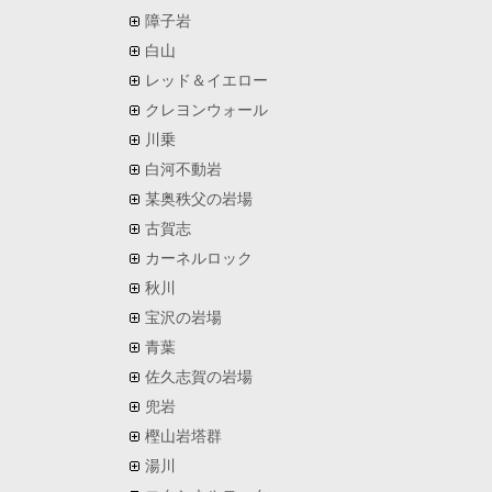
障子岩
白山
レッド＆イエロー
クレヨンウォール
川乗
白河不動岩
某奥秩父の岩場
古賀志
カーネルロック
秋川
宝沢の岩場
青葉
佐久志賀の岩場
兜岩
樫山岩塔群
湯川