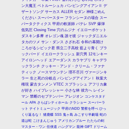
ン大魔王
ペトルーシュカ
パンピングアイアンⅡ
デ
ザートソング
サーカス
ALLER
セダン
神様ごめん
ください
スーパースター
フランシーヌの場合
スー
パータクティクス
甲府の軟派師
バテレ
SVP
爆弾
低気圧
Closing Time
穴のムジナ
イエローポケット
ダスキン多摩
オレゴン魂
誰そ彼
ジャックダニエル
タカのツメ
サン・ダンス
さざれ石
令和の幕開け
ころがるシビック君
県立二子高校
藍より青く
ブラ
ックバード
イエロークラッシュ
新穴男
12モンキー
アイロンヘッド
エアーダンス
カラヤブリ
キャデラ
ックランチ
クッキー・アンド・クリーム・ファナ
ティック
ノースマウンテン
理不尽川
ヴァージンキ
ラー
生と死の分岐点
パンピングアイアンⅠ
秋葉大
権現
蒙古タンメン
VTEC
スプラッシュ
アフリカ象
が好き
ハイプレッシャー
小さな林
彼方へ
レイン
マン
禁断のセプテンバー
アレジオン
コンケスタド
ール
APA
さらばシティホール
クラショー
スーパーラ
ット
ナイトミュージック
甲府のNDD
警察を呼べ
ひっ
くり返るな！
猪鹿蝶
SSS
鬼ヶ島
みこすり半劇場
蛇の
道は蛇
こけまんじゅう
アメリカンブルー
たたらの剣
マスター・ワン
任侠道
ハングマン
龍神
GIFT
ドリーム