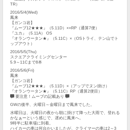
TR）
2016/5/4(Wed)
鳳来
【ガンコ岩】
『ムーブ12★★★』（5.11D）××RP（通算7便）
『ユカ』（5.11A） OS
『オランウータン★』（5.11C）×（OSトライ、テン山でト
ップアウト）
2016/5/5(Thu)
スクエアクライミングセンター
5.9～11Cまで8本
2016/5/6(Fri)
鳳来
【ガンコ岩】
『ムーブ12★★★』（5.11D）×（アップでヌン掛け）
『オランウータン★』（5.11C）RP（通算2便目）
要注意！ムーブの記載あり
GWの後半、火曜日～金曜日まで鳳来でした。
水曜日は、火曜日の夜から朝に掛けて降った大雨で、登れる
かなぁーという感じで、遅めに鳳来へ。
9時半に駐車場に到着。
ハイカーの車は何台かいましたが、クライマーの車は2～3