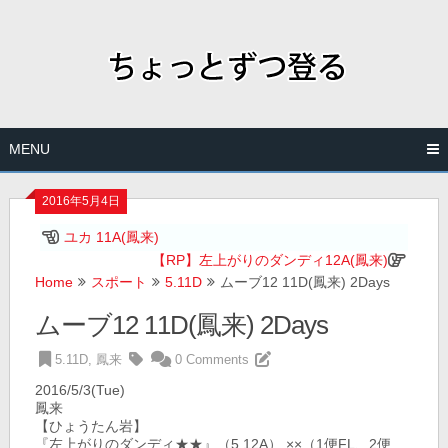
Skip
to
content
MENU
2016年5月4日
ユカ 11A(鳳来)
【RP】左上がりのダンディ12A(鳳来)
Home
スポート
5.11D
ムーブ12 11D(鳳来) 2Days
ムーブ12 11D(鳳来) 2Days
5.11D
,
鳳来
0 Comments
2016/5/3(Tue)
鳳来
【ひょうたん岩】
『左上がりのダンディ★★』（5.12A） ××（1便FL、2便