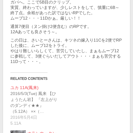
ガバへ。ここで5B目のクリップ。
実質、終わっていますが、少しレストをして、慎重に6B～
終了点。余裕があった訳ではないRPでした。
ムーブ12・・・11Dかぁ。厳しい！！
通算7便目（ヌン掛け2便含む）のRPです。
12Aあっても良さそう～。
この日は、さいとーさんは、キツネの嫁入り11Cを2便でRP
した後に、ムーブ12をトライ。
やはり難しいらしくて、苦労していたし、まぁもムーブ12
に参戦して、3便ぐらいだしてアウト・・・まぁも苦労する
11Dって・・・。
RELATED CONTENTS
ユカ 11A(鳳来)
2016/5/3(Tue) 鳳来 【ひ
ょうたん岩】 『左上がり
のダンディ★★』
（5.12A） ××（…
2016年5月4日
5.11A