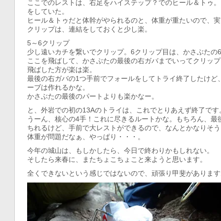
ここでのレストは、右足をハイステップ？でのヒール＆トゥ。
をしていた。
ヒール＆トゥだと体幹がやられるのと、体重が重たいので、実
クリップは、連結をしておくと少し楽。
5～6クリップ
少し遠いカチを繋いでクリップ。6クリップ目は、かさぶたの
ここを飛ばして、かさぶたの最後の右ガバまでいってクリップ
飛ばした方が楽は楽。
最後の右ガバの1つ手前でフォールをしてトライ終了したけど
ーブは作れるかな。
かさぶたの最後のパートよりも楽かなー。
と、外岩での初の13Aのトライは、これでとりあえず終了です
うーん、核心の4手！これに尽きるルートかな。もちろん、最
ちれるけど、手前で大レストができるので、なんとかなりそう
体重が問題だなぁ、やっぱり・・・。
今年の城山は、もしかしたら、今日で終わりかもしれない。
そしたら来春に、またちょこちょこと来ようと思います。
全くできないという感じではないので、頑張り甲斐があります