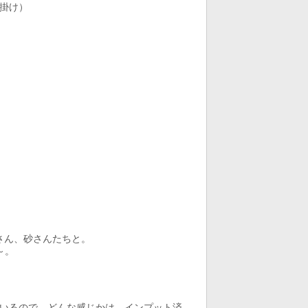
ク掛け）
ーさん、砂さんたちと。
～。
いるので、どんな感じかは、インプット済