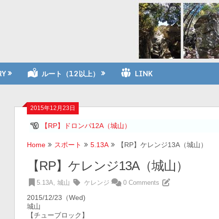
RY
ルート（12以上）
LINK
2015年12月23日
【RP】ドロンパ12A（城山）
Home
スポート
5.13A
【RP】ケレンジ13A（城山）
【RP】ケレンジ13A（城山）
5.13A
,
城山
ケレンジ
0 Comments
2015/12/23（Wed)
城山
【チューブロック】