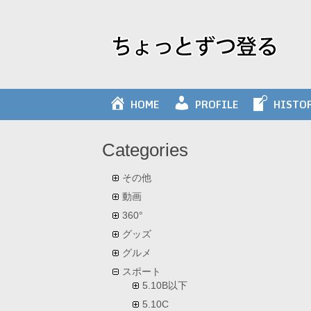
Skip
to
content
HOME
PROFILE
HISTO
Categories
その他
動画
360°
グッズ
グルメ
スポート
5.10B以下
5.10C