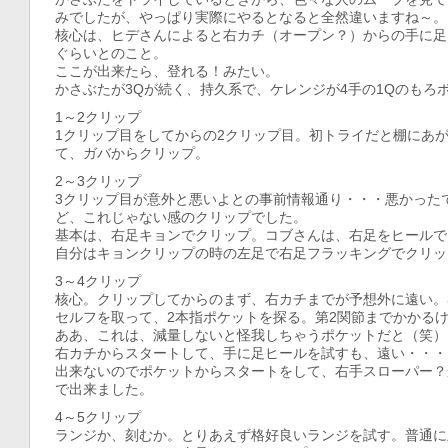
みでしたが、やっぱり実際にやるとなると全然違いますね～。
核心は、ヒデさんによると右カチ（オープン？）からの手に足
ぐらいとのこと。
ここが出来たら、登れる！みたい。
かさぶたが3Qが続く、持久系で、ケレンジが4手の1Qのもろ
1～2クリップ
1クリップ目をしてからの2クリップ目。初トライだと棚にあ
て、ガバからクリップ。
2～3クリップ
3クリップ目が意外と悪いよとの事前情報通り・・・悪かった
ど、これじゃない感のクリップでした。
基本は、右足キョンでクリップ。コブさんは、右足をヒールで
自分はキョンクリップの時の左足で右足フラッキングでクリッ
3～4クリップ
核心。クリップしてからのまず、右カチまでが予想外に遠い。
セルフを取って、2本指ポケットを探る。第2関節までかかる
ああ、これは、減量しないと怪我しちゃうポケットだと（笑）
右カチからスタートして、手に足ヒールを試すも、遠い・・・
出来ないのでポケットからスタートをして、右手スローパー？
で出来ました。
4～5クリップ
ランジか、刻むか。とりあえず格好良いランジを試す。普通に