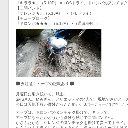
『キララ★』（5.10D） ×（OSトライ、ドロンパのヌンチャ
【二間バンド】
『ケレンジ★』（5.13A） ×（FLトライ）
【チューブロック】
『ドロンパ★★★』（5.12A） ×（通算4便目）
要注意！ムーブの記載あり
月曜日に引き続いて、城山。
garuさん、M谷さん、アリエッティの4人で。現地でさいと
今日は天気予報が微妙だったためか、3パーティーだけでした
アップは、ドロンパのヌンチャク掛けで、キララで。
アップになったかどうかも微妙な感じで二間バンドへ。
かさぶたから、ケレンジのヌンチャクを掛けて貰ってトライ。
かさぶたをトライしているときから、色々な人のムーブを見て