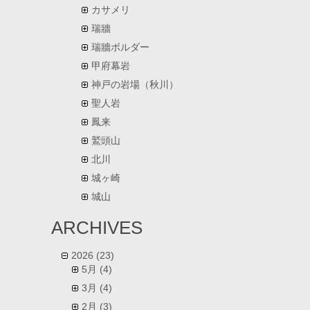
カサメリ
瑞牆
瑞牆ボルダー
甲府幕岩
神戸の岩場（秋川）
聖人岩
鳳来
鷲頭山
北川
城ヶ崎
城山
ARCHIVES
2026
(23)
5月
(4)
3月
(4)
2月
(3)