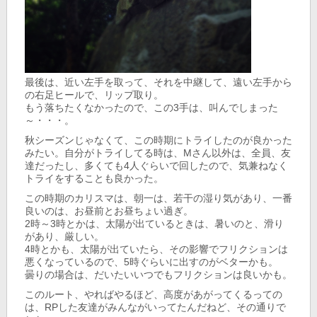
最後は、近い左手を取って、それを中継して、遠い左手から
の右足ヒールで、リップ取り。
もう落ちたくなかったので、この3手は、叫んでしまった
～・・・。
秋シーズンじゃなくて、この時期にトライしたのが良かった
みたい。自分がトライしてる時は、Mさん以外は、全員、友
達だったし、多くても4人ぐらいで回したので、気兼ねなく
トライをすることも良かった。
この時期のカリスマは、朝一は、若干の湿り気があり、一番
良いのは、お昼前とお昼ちょい過ぎ。
2時～3時とかは、太陽が出ているときは、暑いのと、滑り
があり、厳しい。
4時とかも、太陽が出ていたら、その影響でフリクションは
悪くなっているので、5時ぐらいに出すのがベターかも。
曇りの場合は、だいたいいつでもフリクションは良いかも。
このルート、やればやるほど、高度があがってくるっての
は、RPした友達がみんながいってたんだねど、その通りで