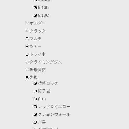
5.13B
5.13C
ボルダー
クラック
マルチ
ツアー
トライ中
クライミングジム
岩場開拓
岩場
柴崎ロック
障子岩
白山
レッド＆イエロー
クレヨンウォール
川乗