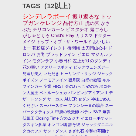
TAGS（12以上）
シンデレラボーイ
振り返るな
トッ
プガン
ケレンジ
品行方正
虎の穴
かさ
ぶた
チリコンカーン
ピスタチオ
鬼ごろし
がしゃどくろ
Child's Play
カリスマ
ドクター
メイジ
トップ・オブ・ザ・ワールド
おいしい
よー
花粉症ダイレクト
御開帳
太刀岡山心中
ド
ロンパ
お尚
ブラッドライン
ピエロ
マジカルラ
イン
モダンラブ
小春日和
左上がりのダンディ
花の舞い
アスリーツボディ
ビックウェンズデー
見返り美人
いただき
ヒーリング・リッジ
ジャック
ポイズン
ノーモアレイン
観月院
白壁の微瑕
キル
フィンガー
卒業
FIRST
金のわらじ
砂の塔
ポコチ
ン大魔王
ペトルーシュカ
パンピングアイアンⅡ
デ
ザートソング
サーカス
ALLER
セダン
神様ごめん
ください
スーパースター
フランシーヌの場合
スー
パータクティクス
甲府の軟派師
バテレ
SVP
爆弾
低気圧
Closing Time
穴のムジナ
イエローポケット
ダスキン多摩
オレゴン魂
誰そ彼
ジャックダニエル
タカのツメ
サン・ダンス
さざれ石
令和の幕開け