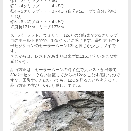
①1～2クリップ・・・6Q
②2～4クリップ・・・4～5Q
③4～5クリップ・・・3～4Q（自分のムーブで自分がやる
と4Q）
④5～6～終了点・・・4～5Q
※身長171cm、リーチ177cm
スーパーラット、ウォリャー12cとの分岐までの5クリップ
目のホールドまでで、12bぐらいに感じます。品行方正の下
部セクションのセーラームーン12bと同じか少しキツイで
す。
そこからは、レストがあまり出来ずに11bcぐらいをこなす
感じかな。
品行方正は、セーラームーンの終了点で大レストが出来て、
80パーセントぐらい回復してからの12cをこなす感じなので
すが、回復するとはいっても、12Cを登ることを考えると、
品行方正の方が、やはり厳しいですね。