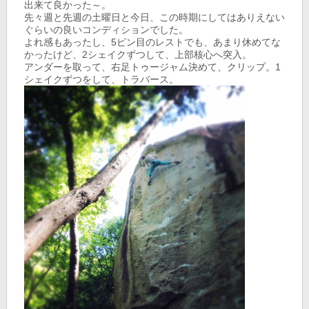
出来て良かった～。
先々週と先週の土曜日と今日、この時期にしてはありえない
ぐらいの良いコンディションでした。
よれ感もあったし、5ピン目のレストでも、あまり休めてな
かったけど、2シェイクずつして、上部核心へ突入。
アンダーを取って、右足トゥージャム決めて、クリップ。1
シェイクずつをして、トラバース。