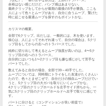
つ含む）。一番の苦手な部分は、上部のトラバース。
余裕はない感じだけど、パンプ感はあまりない。
最終クリップをしてからが最期の最後の5手が勝負。ここも
人によって色々とムーブがあり、自分に合うムーブ、繋げた
時に起こせる最適ムーブを探すのもポイントかな。
カリスマの概要。
全部で6クリップ。出だしは、一般的には、木を使います。
核心は、人によってそれぞれ違って、自分の場合は、5クリ
ップ目をしてからの左へのトラバースでした。
純粋に切り出して考えるとムーブ強度が高いのは、4〜5ク
リップ目の右へのトラバース。
自分的にはいつも1〜2クリップ目も嫌な感じがして苦手な
パートでした。
数えてみると自分の場合、全部で39～40手でした。
ムーブについては、同時期にトライをした友達がたくさんい
たので、色々とまぜこぜで、自分だけの独自ムーブだけでい
うと、5クリップ目の大ガバを取りにいくムーブかな。
4クリップ目のクリップホールドを左手サイド持ちから、一
気に5クリップ目のクリップホールドへ左手で取りに感じで
す。
パートに分けると（コンディションが良い前提で）