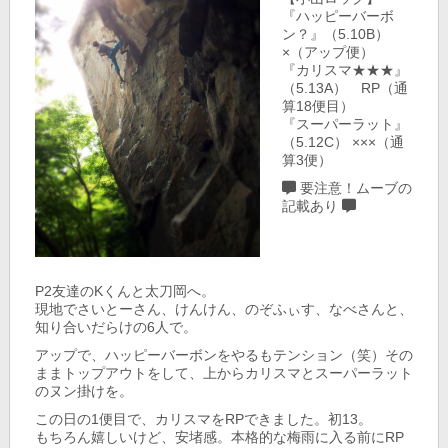
『ハッピーバーボ
ン？』（5.10B）
×（アップ便）
『カリスマ★★★』
（5.13A） RP（通
算18便目）
『スーパーラット』
（5.12C） ×××（通
算3便）
要注意！ムーブの
記載あり
P2友達のKくんと太刀岡へ。
現地でさいとーさん、けんけん、のぞふぃす、なべさんと、
知り合いだらけの6人で。
アップで、ハッピーバーボンをやるもテンション（笑）その
ままトップアウトをして、上からカリスマとスーパーラット
のヌン掛けを。
この日の1便目で、カリスマをRPできました。初13。
もちろん嬉しいけど、安堵感。本格的な梅雨に入る前にRP