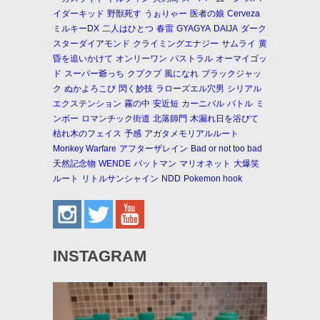
イダーキッド
野獣死す
うぉりゃー
医者の娘
Cerveza
ミルキーDX
二人はひとつ
春雷
GYAGYA
DAIJA
ダーク
スターダイアモンド
クライミングエナジー
サムライ
黄
昏を追いかけて
オンリーワン
パストラル
オーマイゴッ
ド
スーパー爺っち
クプクプ
風になれ
ブラックジャッ
ク
ぬかよろこび
閃く妙技
ラローズエル穴男
シリアル
エクステンション
霧の中
安近短
カーニバル
バトル
ミ
ンボー
ロマンチック街道
北落師門
木漏れ日を浴びて
枯れ木のフェイス
予感
アガタメモリアルルート
Monkey Warfare
アフターザレイン
Bad or not too bad
天然記念物
WENDE
バットマン
マリオネット
大爆笑
ルート
リトルサンシャイン
NDD
Pokemon hook
INSTAGRAM