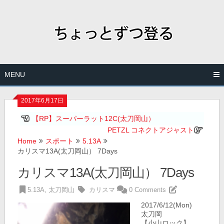
Skip
to
content
MENU
2017年6月17日
【RP】スーパーラット12C(太刀岡山）
PETZL コネクトアジャスト
Home
スポート
5.13A
カリスマ13A(太刀岡山） 7Days
カリスマ13A(太刀岡山） 7Days
5.13A
,
太刀岡山
カリスマ
0 Comments
2017/6/12(Mon)
太刀岡
【小山ロック】