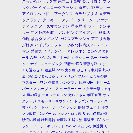
ころがるシビック君
県立二子高校
藍より青く
ブラ
ックバード
イエロークラッシュ
新穴男
12モンキー
アイロンヘッド
エアーダンス
カラヤブリ
キャデラ
ックランチ
クッキー・アンド・クリーム・ファナ
ティック
ノースマウンテン
理不尽川
ヴァージンキ
ラー
生と死の分岐点
パンピングアイアンⅠ
秋葉大
権現
蒙古タンメン
VTEC
スプラッシュ
アフリカ象
が好き
ハイプレッシャー
小さな林
彼方へ
レイン
マン
禁断のセプテンバー
アレジオン
コンケスタド
ール
APA
さらばシティホール
クラショー
スーパーラ
ット
ナイトミュージック
甲府のNDD
警察を呼べ
ひっ
くり返るな！
猪鹿蝶
SSS
鬼ヶ島
みこすり半劇場
蛇の
道は蛇
こけまんじゅう
アメリカンブルー
たたらの剣
マスター・ワン
任侠道
ハングマン
龍神
GIFT
ドリーム
パーソン
ムーブマニア
セーラームーン
女子一撃フェイ
ス
風の囁き
デキシーキング
激レアさん
獅子奮迅
オフ
ステージ
スモーキーマウンテン
ドラゴン
コーラック
誉
バック・トゥ・ザ・ベイシック
鴨鍋
フェイト
ホフ
マン教授
ボルドー
ルンルンヒロシ君
Blast-off
用心棒
砂漠の嵐
緋牡丹博徒
金庫破り
錦ヶ浦
韋駄天
UV
ムー
ラン・ド・ラ・ギャレット
WASABI
とろろ
伊達男
サ
ーカスライト
ドルフィン
火の鳥
スーパームーン
スパ