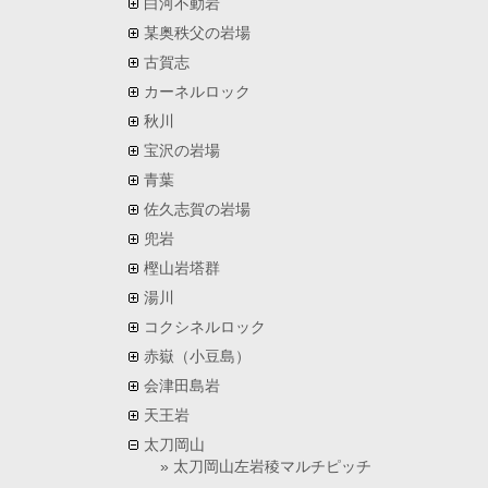
白河不動岩
某奥秩父の岩場
古賀志
カーネルロック
秋川
宝沢の岩場
青葉
佐久志賀の岩場
兜岩
樫山岩塔群
湯川
コクシネルロック
赤嶽（小豆島）
会津田島岩
天王岩
太刀岡山
太刀岡山左岩稜マルチピッチ