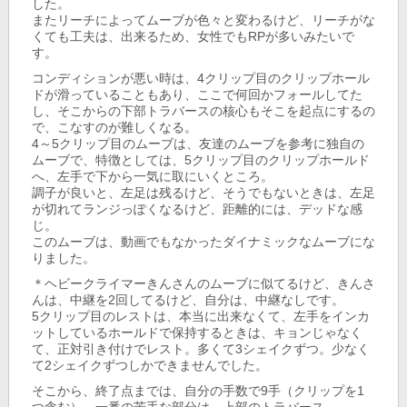
した。
またリーチによってムーブが色々と変わるけど、リーチがな
くても工夫は、出来るため、女性でもRPが多いみたいで
す。
コンディションが悪い時は、4クリップ目のクリップホール
ドが滑っていることもあり、ここで何回かフォールしてた
し、そこからの下部トラバースの核心もそこを起点にするの
で、こなすのが難しくなる。
4～5クリップ目のムーブは、友達のムーブを参考に独自の
ムーブで、特徴としては、5クリップ目のクリップホールド
へ、左手で下から一気に取にいくところ。
調子が良いと、左足は残るけど、そうでもないときは、左足
が切れてランジっぽくなるけど、距離的には、デッドな感
じ。
このムーブは、動画でもなかったダイナミックなムーブにな
りました。
＊ヘビークライマーきんさんのムーブに似てるけど、きんさ
んは、中継を2回してるけど、自分は、中継なしです。
5クリップ目のレストは、本当に出来なくて、左手をインカ
ットしているホールドで保持するときは、キョンじゃなく
て、正対引き付けでレスト。多くて3シェイクずつ。少なく
て2シェイクずつしかできませんでした。
そこから、終了点までは、自分の手数で9手（クリップを1