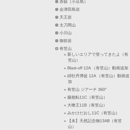
赤嶽（小豆島）
会津田島岩
天王岩
太刀岡山
小川山
御前岩
有笠山
新しいエリアで登ってきたよ（有
笠山）
Blast-off 12A （有笠山）動画追加
緋牡丹博徒 12A （有笠山）動画追
加
有笠山 ジアーチ 360°
腸捻転11C（有笠山）
大喰王11B（有笠山）
みかけだおし11C（有笠山）
【未】天然記念物13AB（有笠
山）