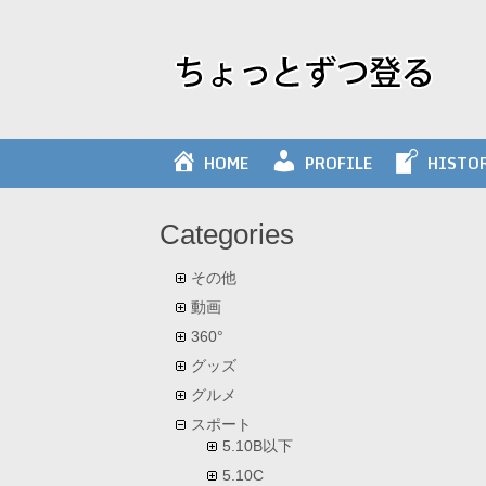
Skip
to
content
HOME
PROFILE
HISTO
Categories
その他
動画
360°
グッズ
グルメ
スポート
5.10B以下
5.10C