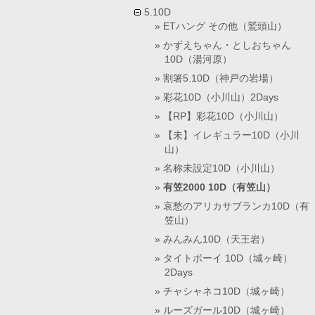
5.10D
ETハング その他（鷲頭山）
かずえちゃん・としおちゃん
10D（湯河原）
割箸5.10D（神戸の岩場）
彩花10D（小川山）2Days
【RP】彩花10D（小川山）
【未】イレギュラー10D（小川
山）
名称未設定10D（小川山）
有笠2000 10D（有笠山）
哀愁のアリカサブランカ10D（有
笠山）
みんみん10D（天王岩）
タイトボーイ 10D（城ヶ崎）
2Days
チャシャネコ10D（城ヶ崎）
ルーズガール10D（城ヶ崎）