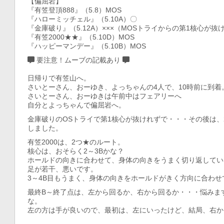
【偏屈岩】
『有笠登頂888』（5.8）MOS
『ハローミッチェル』（5.10A）〇
『金庫破り』（5.12A）×××（MOSトライからの第1核心が
『有笠2000★★』（5.10D）MOS
『ハッピーマンデー』（5.10B）MOS
要注意！ムーブの記載あり
日帰りで有笠山へ。
さいとーさん、おーゆき、よっちゃんの4人で、10時前に到着
さいとーさん、おーゆきは午前中はフェアリーへ
自分とよっちゃんで偏屈岩へ。
金庫破りのOSトライで第1核心が抜けれずで・・・その後は、2
しました。
有笠2000は、2つ★のルート。
核心は、おそらく2～3Bかな？
ホールドの向きに合わせて、身体の向きをうまく切り返してい
足が若干、悪いです。
3～4B目もうまく、身体の向きをホールドがきく方向に合わせ
最終B～終了点は、左から回るか、右から回るか・・・悩みま
な。
左の方は手が良いので、最初は、左にいったけど、結局、右か