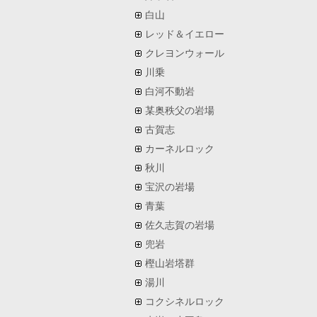
白山
レッド＆イエロー
クレヨンウォール
川乗
白河不動岩
某奥秩父の岩場
古賀志
カーネルロック
秋川
宝沢の岩場
青葉
佐久志賀の岩場
兜岩
樫山岩塔群
湯川
コクシネルロック