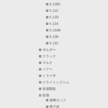
5.12BC
5.12C
5.12D
5.13A
5.13AB
5.13B
5.13C
ボルダー
クラック
マルチ
ツアー
トライ中
クライミングジム
岩場開拓
岩場
柴崎ロック
障子岩