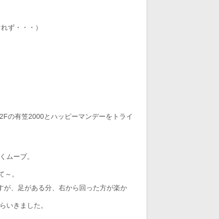
抜けれず・・・）
。
Fの有笠2000とハッピーマンデーをトライ
くムーブ。
て～。
すが、足がある分、右から回った方が楽か
らいきました。