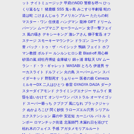
ット
ナイトミュージック
甲府のNDD
警察を呼べ
ひっ
くり返るな！
猪鹿蝶
SSS
鬼ヶ島
みこすり半劇場
蛇の
道は蛇
こけまんじゅう
アメリカンブルー
たたらの剣
マスター・ワン
任侠道
ハングマン
龍神
GIFT
ドリーム
パーソン
ムーブマニア
セーラームーン
女子一撃フェイ
ス
風の囁き
デキシーキング
激レアさん
獅子奮迅
オフ
ステージ
スモーキーマウンテン
ドラゴン
コーラック
誉
バック・トゥ・ザ・ベイシック
鴨鍋
フェイト
ホフ
マン教授
ボルドー
ルンルンヒロシ君
Blast-off
用心棒
砂漠の嵐
緋牡丹博徒
金庫破り
錦ヶ浦
韋駄天
UV
ムー
ラン・ド・ラ・ギャレット
WASABI
とろろ
伊達男
サ
ーカスライト
ドルフィン
火の鳥
スーパームーン
スパ
イダーキッド
野獣死す
うぉりゃー
医者の娘
Cerveza
ミルキーDX
二人はひとつ
春雷
GYAGYA
DAIJA
ダーク
スターダイアモンド
クライミングエナジー
サムライ
黄
昏を追いかけて
オンリーワン
パストラル
オーマイゴッ
ド
スーパー爺っち
クプクプ
風になれ
ブラックジャッ
ク
ぬかよろこび
閃く妙技
ラローズエル穴男
シリアル
エクステンション
霧の中
安近短
カーニバル
バトル
ミ
ンボー
ロマンチック街道
北落師門
木漏れ日を浴びて
枯れ木のフェイス
予感
アガタメモリアルルート