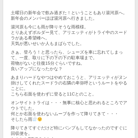
土曜日の新年会で飲み過ぎた！ということもあり湯河原へ。
新年会のメンバーほぼ湯河原へ行きました。
湯河原も今にも雨が降りそうな雨模様。
とりあえずボルダー見て、アリエッティがトライ中のスード
ラがある希望峰へ。
天気が悪いせいか人もまばらでした。
さぁ、登ろう！と思ったら、シューズを車に忘れてしまっ
て、一度、取りに下の下の下の駐車場まで。
荷物がないと往復15分ぐらいですね。
良いアップになったかな？
あまりハードなやつはやめておこうと、アリエッティがヌン
掛けしてくれたスードラの右隣の卑弥呼というルートをやる
ことに。
こちら右面を使わずに登ると11Cとのこと。
オンサイトトライは・・・無事に核心と思われるところでア
ウトでした。
何とか右面を使わないムーブを作って降りてきて・・・
そしたら雨
降りてきてすぐだけど特にパンプもしてなかったのですぐに
回収便を。