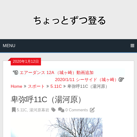
Skip
to
content
MENU
2020年1月12日
エアーダンス 12A （城ヶ崎）動画追加
2020/1/11 シーサイド（城ヶ崎）
Home
スポート
5.11C
卑弥呼11C（湯河原）
卑弥呼11C（湯河原）
5.11C
,
湯河原幕岩
0 Comments