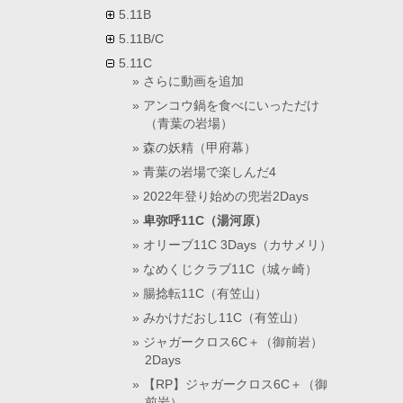
5.11B
5.11B/C
5.11C
さらに動画を追加
アンコウ鍋を食べにいっただけ
（青葉の岩場）
森の妖精（甲府幕）
青葉の岩場で楽しんだ4
2022年登り始めの兜岩2Days
卑弥呼11C（湯河原）
オリーブ11C 3Days（カサメリ）
なめくじクラブ11C（城ヶ崎）
腸捻転11C（有笠山）
みかけだおし11C（有笠山）
ジャガークロス6C＋（御前岩）
2Days
【RP】ジャガークロス6C＋（御
前岩）