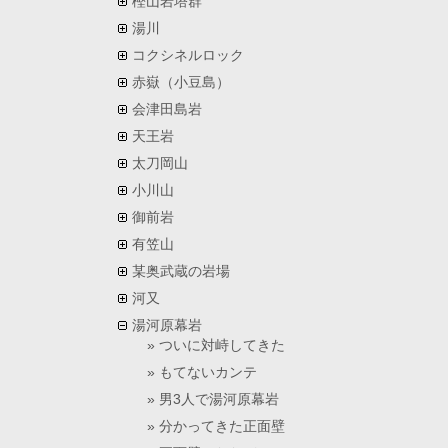
樫山岩塔群
湯川
コクシネルロック
赤嶽（小豆島）
会津田島岩
天王岩
太刀岡山
小川山
御前岩
有笠山
某奥武蔵の岩場
河又
湯河原幕岩
ついに対峙してきた
もてないカンテ
男3人で湯河原幕岩
分かってきた正面壁