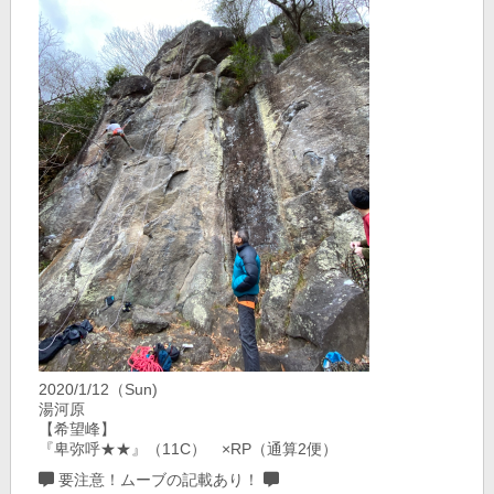
2020/1/12（Sun)
湯河原
【希望峰】
『卑弥呼★★』（11C） ×RP（通算2便）
要注意！ムーブの記載あり！