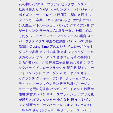
花の舞い
アスリーツボディ
ビックウェンズデー
見返り美人
いただき
ヒーリング・リッジ
ジャック
ポイズン
ノーモアレイン
観月院
白壁の微瑕
キル
フィンガー
卒業
FIRST
金のわらじ
砂の塔
ポコチ
ン大魔王
ペトルーシュカ
パンピングアイアンⅡ
デ
ザートソング
サーカス
ALLER
セダン
神様ごめん
ください
スーパースター
フランシーヌの場合
スー
パータクティクス
甲府の軟派師
バテレ
SVP
爆弾
低気圧
Closing Time
穴のムジナ
イエローポケット
ダスキン多摩
オレゴン魂
誰そ彼
ジャックダニエル
タカのツメ
サン・ダンス
さざれ石
令和の幕開け
ころがるシビック君
県立二子高校
藍より青く
ブラ
ックバード
イエロークラッシュ
新穴男
12モンキー
アイロンヘッド
エアーダンス
カラヤブリ
キャデラ
ックランチ
クッキー・アンド・クリーム・ファナ
ティック
ノースマウンテン
理不尽川
ヴァージンキ
ラー
生と死の分岐点
パンピングアイアンⅠ
秋葉大
権現
蒙古タンメン
VTEC
スプラッシュ
アフリカ象
が好き
ハイプレッシャー
小さな林
彼方へ
レイン
マン
禁断のセプテンバー
アレジオン
コンケスタド
ール
APA
さらばシティホール
クラショー
スーパーラ