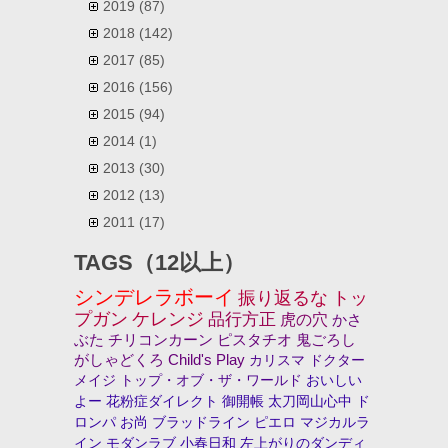
2019
(87)
2018
(142)
2017
(85)
2016
(156)
2015
(94)
2014
(1)
2013
(30)
2012
(13)
2011
(17)
TAGS（12以上）
シンデレラボーイ
振り返るな
トッ
プガン
ケレンジ
品行方正
虎の穴
かさ
ぶた
チリコンカーン
ピスタチオ
鬼ごろし
がしゃどくろ
Child's Play
カリスマ
ドクター
メイジ
トップ・オブ・ザ・ワールド
おいしい
よー
花粉症ダイレクト
御開帳
太刀岡山心中
ド
ロンパ
お尚
ブラッドライン
ピエロ
マジカルラ
イン
モダンラブ
小春日和
左上がりのダンディ