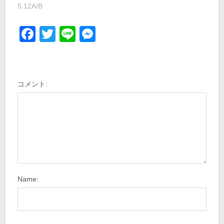
5.12A/B
Facebook
Twitter
Line
Messenger
コメント:
Name: