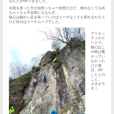
なんとかRPできました。
右面を使った方が自然っちゃー自然だけど、使わなくてもめ
ちゃくちゃ不自然にもならず。
核心は細かい足を拾っていけばリーチなくても登れるだろう
けど自分はリーチムーブでした。
アリエッ
ティのス
ードラ。
核心はこ
の時は繋
がってい
なかった
けど後
日、RP
したとの
こと。
さすがで
す！