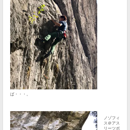
ば・・・。
ノゾフィ
ス＠アス
リーツボ