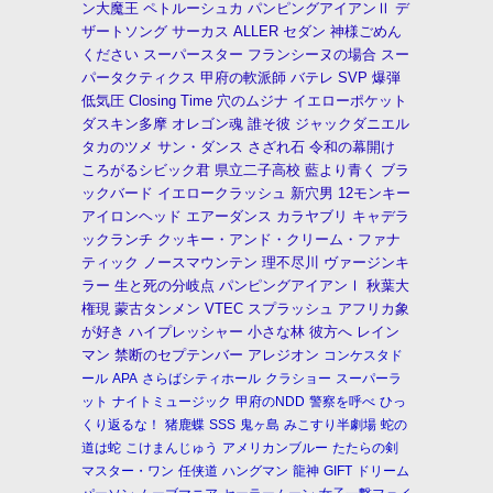
ン大魔王
ペトルーシュカ
パンピングアイアンⅡ
デ
ザートソング
サーカス
ALLER
セダン
神様ごめん
ください
スーパースター
フランシーヌの場合
スー
パータクティクス
甲府の軟派師
バテレ
SVP
爆弾
低気圧
Closing Time
穴のムジナ
イエローポケット
ダスキン多摩
オレゴン魂
誰そ彼
ジャックダニエル
タカのツメ
サン・ダンス
さざれ石
令和の幕開け
ころがるシビック君
県立二子高校
藍より青く
ブラ
ックバード
イエロークラッシュ
新穴男
12モンキー
アイロンヘッド
エアーダンス
カラヤブリ
キャデラ
ックランチ
クッキー・アンド・クリーム・ファナ
ティック
ノースマウンテン
理不尽川
ヴァージンキ
ラー
生と死の分岐点
パンピングアイアンⅠ
秋葉大
権現
蒙古タンメン
VTEC
スプラッシュ
アフリカ象
が好き
ハイプレッシャー
小さな林
彼方へ
レイン
マン
禁断のセプテンバー
アレジオン
コンケスタド
ール
APA
さらばシティホール
クラショー
スーパーラ
ット
ナイトミュージック
甲府のNDD
警察を呼べ
ひっ
くり返るな！
猪鹿蝶
SSS
鬼ヶ島
みこすり半劇場
蛇の
道は蛇
こけまんじゅう
アメリカンブルー
たたらの剣
マスター・ワン
任侠道
ハングマン
龍神
GIFT
ドリーム