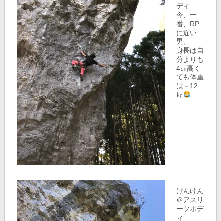
ディ
今、一
番、RP
に近い
男。
身長は自
分よりも
4㎝高く
ても体重
は－12
㎏
けんけん
＠アスリ
ーツボデ
ィ