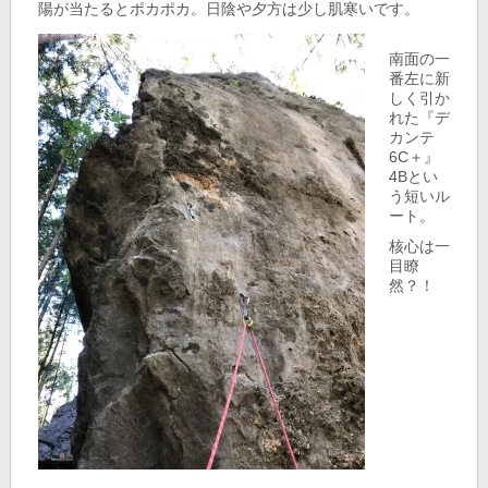
陽が当たるとポカポカ。日陰や夕方は少し肌寒いです。
南面の一
番左に新
しく引か
れた『デ
カンテ
6C＋』
4Bとい
う短いル
ート。
核心は一
目瞭
然？！