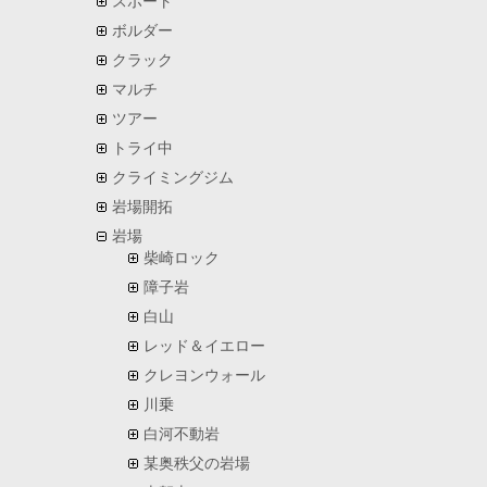
スポート
ボルダー
クラック
マルチ
ツアー
トライ中
クライミングジム
岩場開拓
岩場
柴崎ロック
障子岩
白山
レッド＆イエロー
クレヨンウォール
川乗
白河不動岩
某奥秩父の岩場