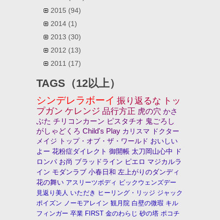
2015
(94)
2014
(1)
2013
(30)
2012
(13)
2011
(17)
TAGS（12以上）
シンデレラボーイ
振り返るな
トッ
プガン
ケレンジ
品行方正
虎の穴
かさ
ぶた
チリコンカーン
ピスタチオ
鬼ごろし
がしゃどくろ
Child's Play
カリスマ
ドクター
メイジ
トップ・オブ・ザ・ワールド
おいしい
よー
花粉症ダイレクト
御開帳
太刀岡山心中
ド
ロンパ
お尚
ブラッドライン
ピエロ
マジカルラ
イン
モダンラブ
小春日和
左上がりのダンディ
花の舞い
アスリーツボディ
ビックウェンズデー
見返り美人
いただき
ヒーリング・リッジ
ジャック
ポイズン
ノーモアレイン
観月院
白壁の微瑕
キル
フィンガー
卒業
FIRST
金のわらじ
砂の塔
ポコチ