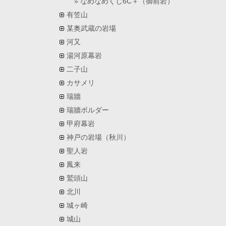
なめなめくじ6C＋（御前岩）
有笠山
某奥武蔵の岩場
河又
湯河原幕岩
二子山
カサメリ
瑞牆
瑞牆ボルダー
甲府幕岩
神戸の岩場（秋川）
聖人岩
鳳来
鷲頭山
北川
城ヶ崎
城山