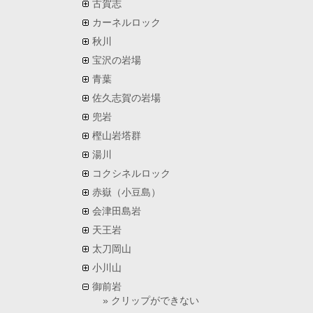
古賀志
カーネルロック
秋川
宝沢の岩場
青葉
佐久志賀の岩場
兜岩
樫山岩塔群
湯川
コクシネルロック
赤嶽（小豆島）
会津田島岩
天王岩
太刀岡山
小川山
御前岩
クリップができない