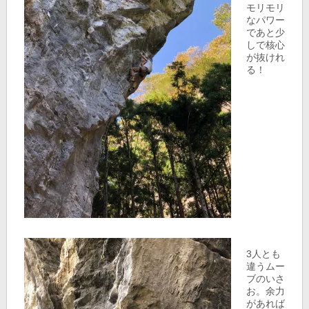
モリモリ
なパワー
であと少
しで核心
が抜けれ
る！
3人とも
違うムー
ブのいさ
お。余力
があれば