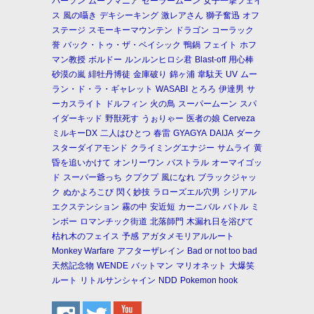
パーソン
ムーブマニア
セーラームーン
女子一撃フェイ
ス
風の囁き
デキシーキング
激レアさん
獅子奮迅
オフ
ステージ
スモーキーマウンテン
ドラゴン
コーラック
誉
バック・トゥ・ザ・ベイシック
鴨鍋
フェイト
ホフ
マン教授
ボルドー
ルンルンヒロシ君
Blast-off
用心棒
砂漠の嵐
緋牡丹博徒
金庫破り
錦ヶ浦
韋駄天
UV
ムー
ラン・ド・ラ・ギャレット
WASABI
とろろ
伊達男
サ
ーカスライト
ドルフィン
火の鳥
スーパームーン
スパ
イダーキッド
野獣死す
うぉりゃー
医者の娘
Cerveza
ミルキーDX
二人はひとつ
春雷
GYAGYA
DAIJA
ダーク
スターダイアモンド
クライミングエナジー
サムライ
黄
昏を追いかけて
オンリーワン
パストラル
オーマイゴッ
ド
スーパー爺っち
クプクプ
風になれ
ブラックジャッ
ク
ぬかよろこび
閃く妙技
ラローズエル穴男
シリアル
エクステンション
霧の中
安近短
カーニバル
バトル
ミ
ンボー
ロマンチック街道
北落師門
木漏れ日を浴びて
枯れ木のフェイス
予感
アガタメモリアルルート
Monkey Warfare
アフターザレイン
Bad or not too bad
天然記念物
WENDE
バットマン
マリオネット
大爆笑
ルート
リトルサンシャイン
NDD
Pokemon hook