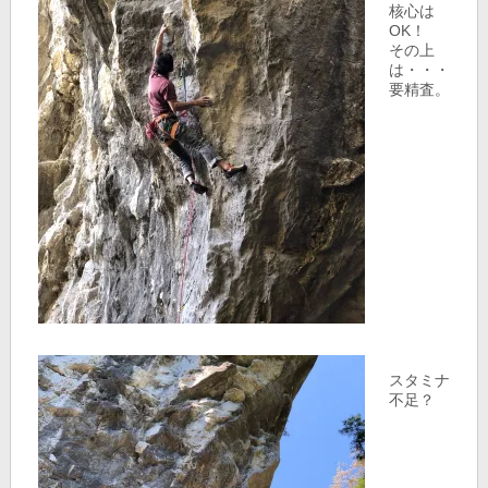
核心は
OK！
その上
は・・・
要精査。
スタミナ
不足？