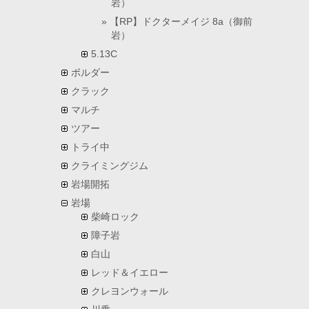
岩）
【RP】ドクターメイジ 8a（御前
岩）
5.13C
ボルダー
クラック
マルチ
ツアー
トライ中
クライミングジム
岩場開拓
岩場
柴崎ロック
障子岩
白山
レッド＆イエロー
クレヨンウォール