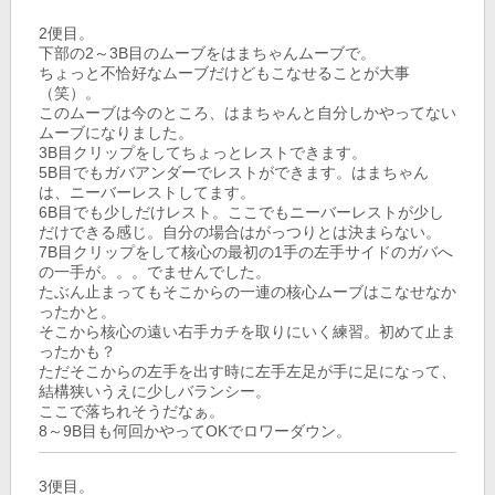
2便目。
下部の2～3B目のムーブをはまちゃんムーブで。
ちょっと不恰好なムーブだけどもこなせることが大事
（笑）。
このムーブは今のところ、はまちゃんと自分しかやってない
ムーブになりました。
3B目クリップをしてちょっとレストできます。
5B目でもガバアンダーでレストができます。はまちゃん
は、ニーバーレストしてます。
6B目でも少しだけレスト。ここでもニーバーレストが少し
だけできる感じ。自分の場合はがっつりとは決まらない。
7B目クリップをして核心の最初の1手の左手サイドのガバへ
の一手が。。。でませんでした。
たぶん止まってもそこからの一連の核心ムーブはこなせなか
ったかと。
そこから核心の遠い右手カチを取りにいく練習。初めて止ま
ったかも？
ただそこからの左手を出す時に左手左足が手に足になって、
結構狭いうえに少しバランシー。
ここで落ちれそうだなぁ。
8～9B目も何回かやってOKでロワーダウン。
3便目。