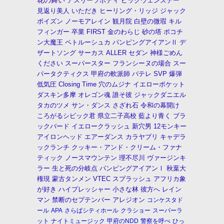
花の舞い
アスリーツボディ
ビックウェンズデー
見返り美人
いただき
ヒーリング・リッジ
ジャック
ポイズン
ノーモアレイン
観月院
白壁の微瑕
キル
フィンガー
卒業
FIRST
金のわらじ
砂の塔
ポコチ
ン大魔王
ペトルーシュカ
パンピングアイアンⅡ
デ
ザートソング
サーカス
ALLER
セダン
神様ごめん
ください
スーパースター
フランシーヌの場合
スー
パータクティクス
甲府の軟派師
バテレ
SVP
爆弾
低気圧
Closing Time
穴のムジナ
イエローポケット
ダスキン多摩
オレゴン魂
誰そ彼
ジャックダニエル
タカのツメ
サン・ダンス
さざれ石
令和の幕開け
ころがるシビック君
県立二子高校
藍より青く
ブラ
ックバード
イエロークラッシュ
新穴男
12モンキー
アイロンヘッド
エアーダンス
カラヤブリ
キャデラ
ックランチ
クッキー・アンド・クリーム・ファナ
ティック
ノースマウンテン
理不尽川
ヴァージンキ
ラー
生と死の分岐点
パンピングアイアンⅠ
秋葉大
権現
蒙古タンメン
VTEC
スプラッシュ
アフリカ象
が好き
ハイプレッシャー
小さな林
彼方へ
レイン
マン
禁断のセプテンバー
アレジオン
コンケスタド
ール
APA
さらばシティホール
クラショー
スーパーラ
ット
ナイトミュージック
甲府のNDD
警察を呼べ
ひっ