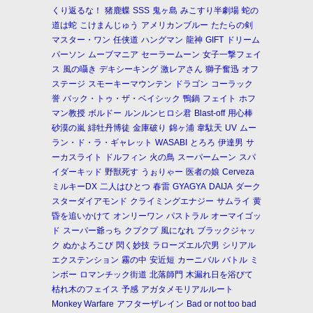
くり返るな！
猪鹿蝶
SSS
鬼ヶ島
みこすり半劇場
蛇の
道は蛇
こけまんじゅう
アメリカンブルー
たたらの剣
マスター・ワン
任侠道
ハングマン
龍神
GIFT
ドリーム
パーソン
ムーブマニア
セーラームーン
女子一撃フェイ
ス
風の囁き
デキシーキング
激レアさん
獅子奮迅
オフ
ステージ
スモーキーマウンテン
ドラゴン
コーラック
誉
バック・トゥ・ザ・ベイシック
鴨鍋
フェイト
ホフ
マン教授
ボルドー
ルンルンヒロシ君
Blast-off
用心棒
砂漠の嵐
緋牡丹博徒
金庫破り
錦ヶ浦
韋駄天
UV
ムー
ラン・ド・ラ・ギャレット
WASABI
とろろ
伊達男
サ
ーカスライト
ドルフィン
火の鳥
スーパームーン
スパ
イダーキッド
野獣死す
うぉりゃー
医者の娘
Cerveza
ミルキーDX
二人はひとつ
春雷
GYAGYA
DAIJA
ダーク
スターダイアモンド
クライミングエナジー
サムライ
黄
昏を追いかけて
オンリーワン
パストラル
オーマイゴッ
ド
スーパー爺っち
クプクプ
風になれ
ブラックジャッ
ク
ぬかよろこび
閃く妙技
ラローズエル穴男
シリアル
エクステンション
霧の中
安近短
カーニバル
バトル
ミ
ンボー
ロマンチック街道
北落師門
木漏れ日を浴びて
枯れ木のフェイス
予感
アガタメモリアルルート
Monkey Warfare
アフターザレイン
Bad or not too bad