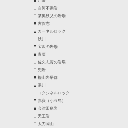
川乗
白河不動岩
某奥秩父の岩場
古賀志
カーネルロック
秋川
宝沢の岩場
青葉
佐久志賀の岩場
兜岩
樫山岩塔群
湯川
コクシネルロック
赤嶽（小豆島）
会津田島岩
天王岩
太刀岡山