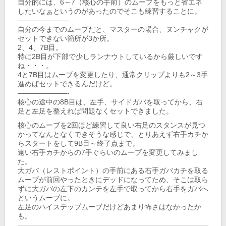
自分的には、6～7（核心の手前）のムーブをもっと省エネ
したいなぁというのがあったのでそこも練習することに。
———————-
自分の今までのムーブだと、マスターの場合、ヌンチャクが
セットできない箇所が3か所。
2、4、7B目。
特に2B目が下部で少しランナウトしているから厳しいです
ね・・・。
4と7B目はムーブを変更したり、通常クリップよりも2～3手
進めばセットできるんだけど。
———————-
核心の途中の8B目は、左手、サイドガバを取ってから、右
足と左足を整えれば問題なくセットできました。
核心のムーブを2回ほど練習して良い右足のスタンスが見つ
かってなんとなくできそうな感じで、とりあえず右手カチか
らスタートをして9B目～終了点まで。
遠い右手カチからの7手ぐらいのムーブを変更してみまし
た。
大ガバ（レストポイント）の手前にある右手ガバカチを取る
ムーブが前回やったときにデッドになってため、そこは取ら
ずに大ガバの左下のカンテを左手で取ってから右手をガバへ
というムーブに。
左足のハイステップムーブだけどあまり怖さはなかったか
も。