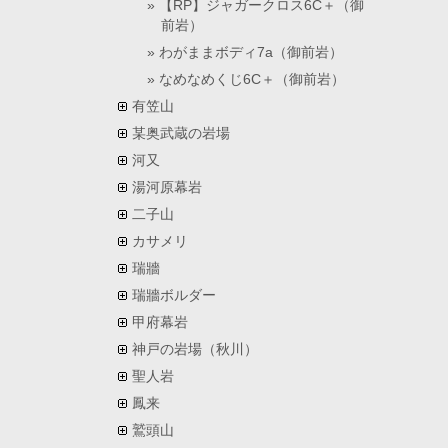
【RP】ジャガークロス6C＋（御
前岩）
わがままボディ7a（御前岩）
なめなめくじ6C＋（御前岩）
有笠山
某奥武蔵の岩場
河又
湯河原幕岩
二子山
カサメリ
瑞牆
瑞牆ボルダー
甲府幕岩
神戸の岩場（秋川）
聖人岩
鳳来
鷲頭山