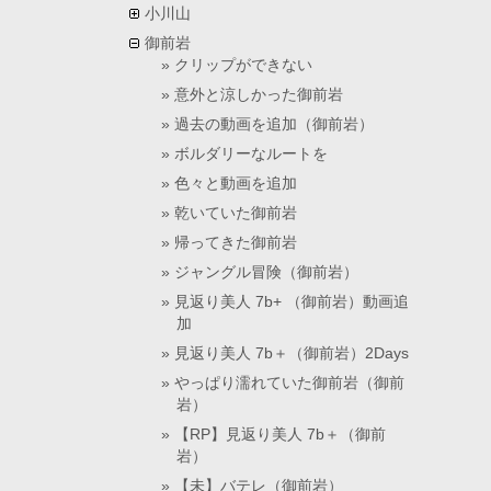
小川山
御前岩
クリップができない
意外と涼しかった御前岩
過去の動画を追加（御前岩）
ボルダリーなルートを
色々と動画を追加
乾いていた御前岩
帰ってきた御前岩
ジャングル冒険（御前岩）
見返り美人 7b+ （御前岩）動画追
加
見返り美人 7b＋（御前岩）2Days
やっぱり濡れていた御前岩（御前
岩）
【RP】見返り美人 7b＋（御前
岩）
【未】バテレ（御前岩）