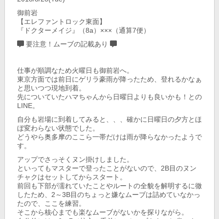
御前岩
【エレファントロック東面】
『ドクターメイジ』（8a）×××（通算7便）
要注意！ムーブの記載あり
仕事が順調なため火曜日も御前岩へ。
東京方面では前日にゲリラ豪雨が降ったため、登れるかなぁ
と思いつつ現地到着。
先についていたハマちゃんから日曜日よりも良いかも！との
LINE。
自分も岩場に到着してみると、、、確かに日曜日の夕方とほ
ぼ変わらない状態でした。
どうやら奥多摩のここら一帯だけは雨が降らなかったようで
す。
アップでさっそくヌン掛けしました。
といってもマスターで登ったことがないので、2B目のヌン
チャクはセットしてからスタート。
前回も下部が濡れていたことやルートの全貌を解明するに徹
したため、2～3B目のちょっと嫌なムーブは詰めていなかっ
たので、ここを練習。
そこから核心までも楽なムーブがないかを探りながら。