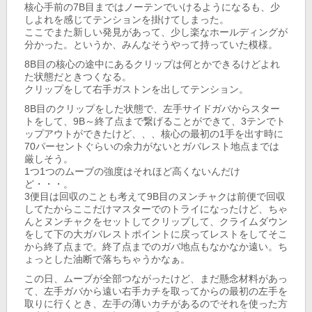
核心手前の7B目まではノーテンでいけるようになるも、少
しよれを感じてテンションを掛けてしまった。
ここでまた新しい発見があって、少し楽なホールディングが
分かった。というか、みんなそうやって持っていた模様。
8B目の核心の途中にあるクリップは何とかできるけどよれ
た状態だときつくなる。
クリップをして右手ガストンを出してテンション。
8B目のクリップをした状態で、左手サイドガバからスター
トをして、9B～終了点まで繋げることができて、3テンでト
ップアウトができたけど、、、核心の最初の1手を出す時に
70パーセントぐらいの余力がないとガバレスト地点までは
厳しそう。
1つ1つのムーブの強度はそれほど高くないんだけ
ど・・・。
3便目は回収のことも考えて9B目のヌンチャクは前便で回収
してたからここだけマスターでのトライになったけど、ちゃ
んとヌンチャクをセットしてクリップして、クライムダウン
をして下の大ガバレストポイントに戻ってレストをしてそこ
から終了点まで。終了点までのガバ地点もなかなか遠い。ち
ょっとした油断で落ちちゃうかなぁ。
この日、ムーブが全部つながったけど、まだ懸念材料があっ
て、左手ガバから遠い右手カチを取ってからの最初の左手を
取りに行くとき、左手の薄いカチがあるのでそれを使った方