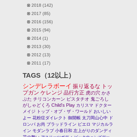
2018
(142)
2017
(85)
2016
(156)
2015
(94)
2014
(1)
2013
(30)
2012
(13)
2011
(17)
TAGS（12以上）
シンデレラボーイ
振り返るな
トッ
プガン
ケレンジ
品行方正
虎の穴
かさ
ぶた
チリコンカーン
ピスタチオ
鬼ごろし
がしゃどくろ
Child's Play
カリスマ
ドクター
メイジ
トップ・オブ・ザ・ワールド
おいしい
よー
花粉症ダイレクト
御開帳
太刀岡山心中
ド
ロンパ
お尚
ブラッドライン
ピエロ
マジカルラ
イン
モダンラブ
小春日和
左上がりのダンディ