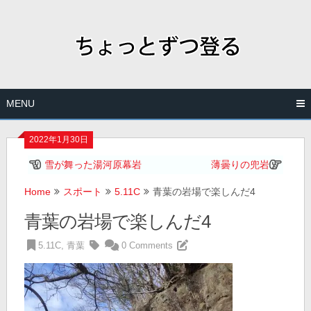
Skip
to
content
MENU
2022年1月30日
雪が舞った湯河原幕岩
薄曇りの兜岩
Home
スポート
5.11C
青葉の岩場で楽しんだ4
青葉の岩場で楽しんだ4
5.11C
,
青葉
0 Comments