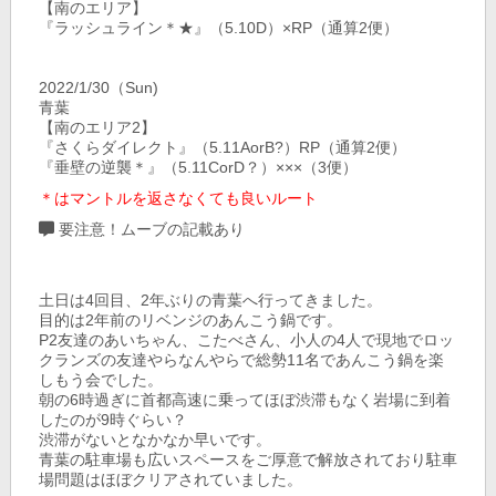
【南のエリア】
『ラッシュライン＊★』（5.10D）×RP（通算2便）
2022/1/30（Sun)
青葉
【南のエリア2】
『さくらダイレクト』（5.11AorB?）RP（通算2便）
『垂壁の逆襲＊』（5.11CorD？）×××（3便）
＊はマントルを返さなくても良いルート
要注意！ムーブの記載あり
土日は4回目、2年ぶりの青葉へ行ってきました。
目的は2年前のリベンジのあんこう鍋です。
P2友達のあいちゃん、こたべさん、小人の4人で現地でロッ
クランズの友達やらなんやらで総勢11名であんこう鍋を楽
しもう会でした。
朝の6時過ぎに首都高速に乗ってほぼ渋滞もなく岩場に到着
したのが9時ぐらい？
渋滞がないとなかなか早いです。
青葉の駐車場も広いスペースをご厚意で解放されており駐車
場問題はほぼクリアされていました。