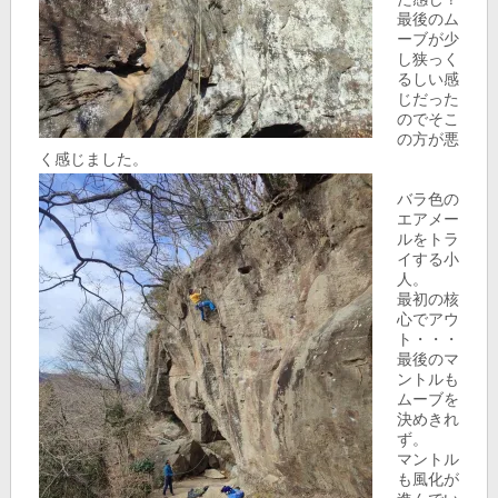
最後のム
ーブが少
し狭っく
るしい感
じだった
のでそこ
の方が悪
く感じました。
バラ色の
エアメー
ルをトラ
イする小
人。
最初の核
心でアウ
ト・・・
最後のマ
ントルも
ムーブを
決めきれ
ず。
マントル
も風化が