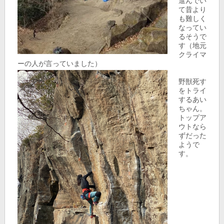
進んでい
て昔より
も難しく
なってい
るそうで
す（地元
クライマ
ーの人が言っていました）
野獣死す
をトライ
するあい
ちゃん。
トップア
ウトなら
ずだった
ようで
す。