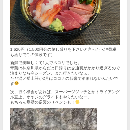
1,620円（1,500円分の刺し盛りを下さいと言ったら消費税
もありでこの値段です）
新鮮で美味しくて1人でペロリでした。
青葉は神奈川県からだと日帰りは交通費がかかり過ぎるので
泊まりなら今シーズン、また行きたいなぁ。
ただ湯ノ岳山荘が2月はコロナの影響で泊まれないみたいで
す
次、行く機会があれば、スーパージジッチとかトライアング
ル直上、オヤジのグライドもやりたいなー。
もちろん垂壁の逆襲のリベンジも！