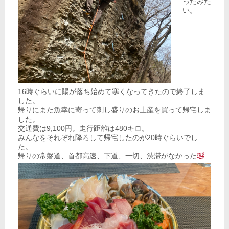
ったみた
い。
16時ぐらいに陽が落ち始めて寒くなってきたので終了しま
した。
帰りにまた魚幸に寄って刺し盛りのお土産を買って帰宅しま
した。
交通費は9,100円。走行距離は480キロ。
みんなをそれぞれ降ろして帰宅したのが20時ぐらいでし
た。
帰りの常磐道、首都高速、下道、一切、渋滞がなかった