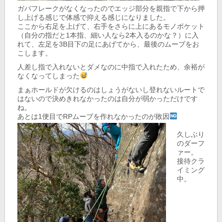
ガバフレークがなくなったのでエッジ部分を親指で下から押
し上げる感じで体感で抑える感じになりました。
ここから右足を上げて、右手をさらに上にあるモノポケット
（自分の指だと1本指、細い人なら2本入るのかな？）に入
れて、左足を3B目下の足にあげてから、最後のムーブをお
こします。
人差し指で入れないとダメなのに中指で入れたため、余裕が
なくなってしまった
まぁホールドが欠けるのはしょうがないし登れないルートで
はないので決めきれなかったのは自分が弱かっただけです
ね。
あとは1便目でRPムーブを作れなかったのが敗因
久しぶり
のダーフ
ァー。
接待クラ
イミング
中。