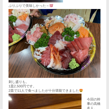
ぷりぷりで美味しかった～
刺し盛りも。
1皿2,500円です。
2皿で11人で食べましたが十分堪能できました
今回の幹
事の高橋
名人。