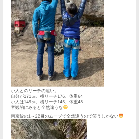
小人とのリーチの違い。
自分が171㎝、横リーチ176、体重64
小人は149㎝、横リーチ145、体重43
客観的にみると全然違うな
南京錠の1～2B目のムーブで全然違うので笑うしかない