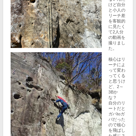
けど自分
と小人の
リーチ差
を客観的
に見たく
て2人分
の動画を
撮りまし
た。
核心はリ
ーチによ
って変わ
ってくる
と思うけ
ど、2～
3Bか
な？
自分のリ
ートだと
ガバtoガ
バだった
ので核心
を飛ばし
た感じ？