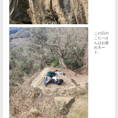
この日の
こたべさ
んはお疲
れモー
ド。