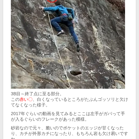
3B目～終了点に至る部分。
この
赤い〇
、白くなっているところがたぶんゴッソリと欠け
てなくなった様子。
2017年ぐらいの動画を見てみるとここは左手がガバって手
が入るぐらいのフレークがあった模様。
砂岩なので元々、脆いのでポケットのエッジが甘くなった
り、カチが外形カチになったり、もちろん岩も欠け易いです
ね。