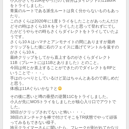
小人がさくら10Aをやったので自分はダイレクトの11BorA
をトライしました。
青葉のルートである派生ルートは良く分からないものもあっ
たり。
このさくらは2020年に1度トライをしたことがあったんだけ
どその時はさくら10Ａをトライしたと思って登れずにでし
たがどうやらその時もさくらダイレクトをトライしていたよ
うです。
さくら10Ａはハマチとアンモナイトの間にありますが最終
クリップをした後に右のフェイスに逃げてマントルを返すの
がさくら10Ａ。
最終クリップをしてから直上するのがさくらダイレクト
11B（プレートには11Bとありました）とのこと。
今回は何とか直上することができたのでダイレクトをRPと
いうことで・・・。
手はのっぺりとしているけど足はちゃんとあるので易しめだ
と思う。
体感は11Aぐらいかな？と
その後に悪いと噂の垂壁の逆襲11Cをトライしました。
小人が先にMOSトライをしましたが核心入り口でアウトで
した。
3B目がクリップされてないと怖い・・・。
3B目のヌンチャクを棒で付けてそこをTR状態でやって頑張
ってみるもできない様子。
地元クライマーさんに聞いたら、フレークが剥がれてかなり