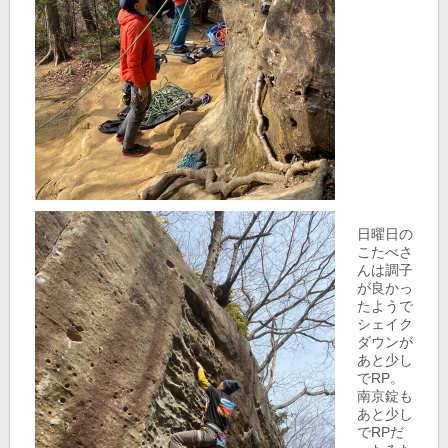
日曜日の
こたべさ
んは調子
が良かっ
たようで
シェイク
ダウンが
あと少し
でRP。
南京錠も
あと少し
でRPだ