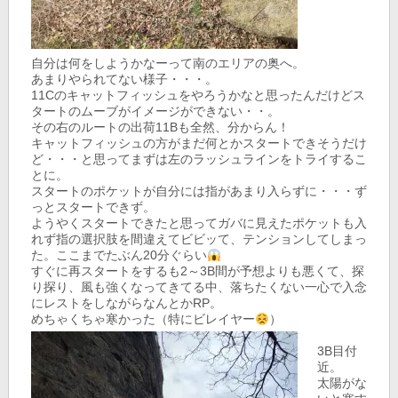
自分は何をしようかなーって南のエリアの奥へ。
あまりやられてない様子・・・。
11Cのキャットフィッシュをやろうかなと思ったんだけどス
タートのムーブがイメージができない・・。
その右のルートの出荷11Bも全然、分からん！
キャットフィッシュの方がまだ何とかスタートできそうだけ
ど・・・と思ってまずは左のラッシュラインをトライするこ
とに。
スタートのポケットが自分には指があまり入らずに・・・ず
っとスタートできず。
ようやくスタートできたと思ってガバに見えたポケットも入
れず指の選択肢を間違えてビビッて、テンションしてしまっ
た。ここまでたぶん20分ぐらい
すぐに再スタートをするも2～3B間が予想よりも悪くて、探
り探り、風も強くなってきてる中、落ちたくない一心で入念
にレストをしながらなんとかRP。
めちゃくちゃ寒かった（特にビレイヤー
）
3B目付
近。
太陽がな