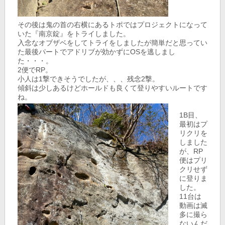
その後は鬼の首の右横にあるトポではプロジェクトになって
いた『南京錠』をトライしました。
入念なオブザベをしてトライをしましたが簡単だと思ってい
た最後パートでアドリブが効かずにOSを逃しまし
た・・・。
2便でRP。
小人は1撃できそうでしたが、、、残念2撃。
傾斜は少しあるけどホールドも良くて登りやすいルートです
ね。
1B目、
最初はプ
リクリを
しました
が、RP
便はプリ
クリせず
に登りま
した。
11台は
動画は滅
多に撮ら
ないんだ