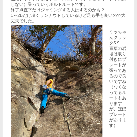
しない）登っていくボルトルートです。
終了点直下だけジャミングする人はするのかも？
1～2Bだけ凄くランナウトしているけど足も手も良いので大
丈夫でした。
ミッちゃ
んクラッ
ク5.9
青葉の岩
場は取り
付きにプ
レートが
張ってあ
るので良
いですね
（なくな
ってるル
ートもあ
ります
が、ほぼ
プレート
がありま
す）