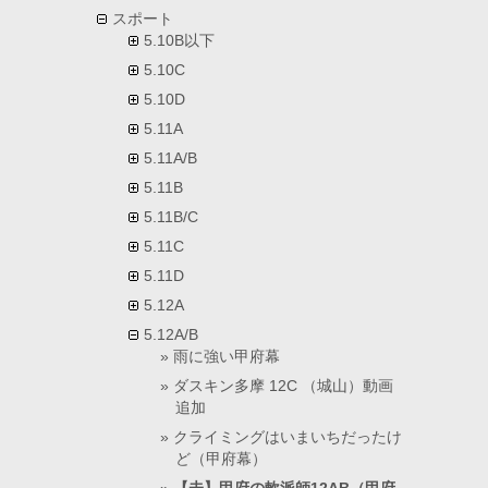
スポート
5.10B以下
5.10C
5.10D
5.11A
5.11A/B
5.11B
5.11B/C
5.11C
5.11D
5.12A
5.12A/B
雨に強い甲府幕
ダスキン多摩 12C （城山）動画
追加
クライミングはいまいちだったけ
ど（甲府幕）