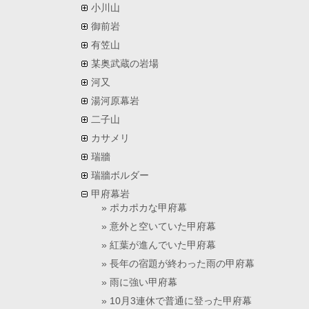
小川山
御前岩
有笠山
某奥武蔵の岩場
河又
湯河原幕岩
二子山
カサメリ
瑞牆
瑞牆ボルダー
甲府幕岩
ポカポカな甲府幕
意外と空いていた甲府幕
紅葉が進んでいた甲府幕
長年の宿題が終わった雨の甲府幕
雨に強い甲府幕
10月3連休で普通に登った甲府幕