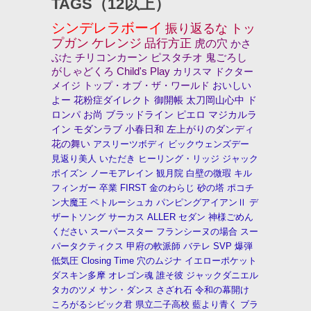
TAGS（12以上）
シンデレラボーイ
振り返るな
トッ
プガン
ケレンジ
品行方正
虎の穴
かさ
ぶた
チリコンカーン
ピスタチオ
鬼ごろし
がしゃどくろ
Child's Play
カリスマ
ドクター
メイジ
トップ・オブ・ザ・ワールド
おいしい
よー
花粉症ダイレクト
御開帳
太刀岡山心中
ド
ロンパ
お尚
ブラッドライン
ピエロ
マジカルラ
イン
モダンラブ
小春日和
左上がりのダンディ
花の舞い
アスリーツボディ
ビックウェンズデー
見返り美人
いただき
ヒーリング・リッジ
ジャック
ポイズン
ノーモアレイン
観月院
白壁の微瑕
キル
フィンガー
卒業
FIRST
金のわらじ
砂の塔
ポコチ
ン大魔王
ペトルーシュカ
パンピングアイアンⅡ
デ
ザートソング
サーカス
ALLER
セダン
神様ごめん
ください
スーパースター
フランシーヌの場合
スー
パータクティクス
甲府の軟派師
バテレ
SVP
爆弾
低気圧
Closing Time
穴のムジナ
イエローポケット
ダスキン多摩
オレゴン魂
誰そ彼
ジャックダニエル
タカのツメ
サン・ダンス
さざれ石
令和の幕開け
ころがるシビック君
県立二子高校
藍より青く
ブラ