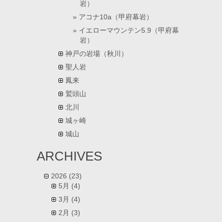
岩）
アコナ10a（甲府幕岩）
イエローマウンテン5.9（甲府幕
岩）
神戸の岩場（秋川）
聖人岩
鳳来
鷲頭山
北川
城ヶ崎
城山
ARCHIVES
2026
(23)
5月
(4)
3月
(4)
2月
(3)