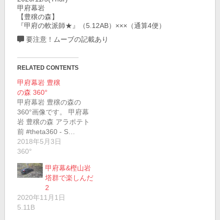
甲府幕岩
【豊穣の森】
『甲府の軟派師★』（5.12AB）×××（通算4便）
要注意！ムーブの記載あり
RELATED CONTENTS
甲府幕岩 豊穣
の森 360°
甲府幕岩 豊穣の森の
360°画像です。 甲府幕
岩 豊穣の森 アラポテト
前 #theta360 - S…
2018年5月3日
360°
甲府幕&樫山岩
塔群で楽しんだ
2
2020年11月1日
5.11B