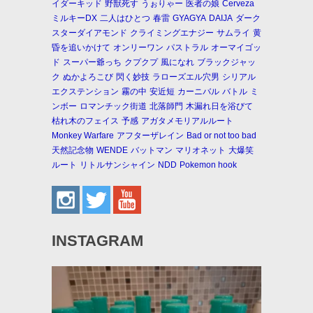
イダーキッド
野獣死す
うぉりゃー
医者の娘
Cerveza
ミルキーDX
二人はひとつ
春雷
GYAGYA
DAIJA
ダーク
スターダイアモンド
クライミングエナジー
サムライ
黄
昏を追いかけて
オンリーワン
パストラル
オーマイゴッ
ド
スーパー爺っち
クプクプ
風になれ
ブラックジャッ
ク
ぬかよろこび
閃く妙技
ラローズエル穴男
シリアル
エクステンション
霧の中
安近短
カーニバル
バトル
ミ
ンボー
ロマンチック街道
北落師門
木漏れ日を浴びて
枯れ木のフェイス
予感
アガタメモリアルルート
Monkey Warfare
アフターザレイン
Bad or not too bad
天然記念物
WENDE
バットマン
マリオネット
大爆笑
ルート
リトルサンシャイン
NDD
Pokemon hook
INSTAGRAM