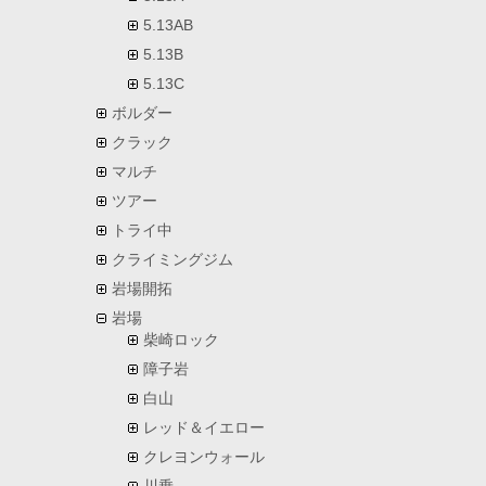
5.13AB
5.13B
5.13C
ボルダー
クラック
マルチ
ツアー
トライ中
クライミングジム
岩場開拓
岩場
柴崎ロック
障子岩
白山
レッド＆イエロー
クレヨンウォール