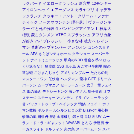
ックバード
イエロークラッシュ
新穴男
12モンキー
アイロンヘッド
エアーダンス
カラヤブリ
キャデラ
ックランチ
クッキー・アンド・クリーム・ファナ
ティック
ノースマウンテン
理不尽川
ヴァージンキ
ラー
生と死の分岐点
パンピングアイアンⅠ
秋葉大
権現
蒙古タンメン
VTEC
スプラッシュ
アフリカ象
が好き
ハイプレッシャー
小さな林
彼方へ
レイン
マン
禁断のセプテンバー
アレジオン
コンケスタド
ール
APA
さらばシティホール
クラショー
スーパーラ
ット
ナイトミュージック
甲府のNDD
警察を呼べ
ひっ
くり返るな！
猪鹿蝶
SSS
鬼ヶ島
みこすり半劇場
蛇の
道は蛇
こけまんじゅう
アメリカンブルー
たたらの剣
マスター・ワン
任侠道
ハングマン
龍神
GIFT
ドリーム
パーソン
ムーブマニア
セーラームーン
女子一撃フェイ
ス
風の囁き
デキシーキング
激レアさん
獅子奮迅
オフ
ステージ
スモーキーマウンテン
ドラゴン
コーラック
誉
バック・トゥ・ザ・ベイシック
鴨鍋
フェイト
ホフ
マン教授
ボルドー
ルンルンヒロシ君
Blast-off
用心棒
砂漠の嵐
緋牡丹博徒
金庫破り
錦ヶ浦
韋駄天
UV
ムー
ラン・ド・ラ・ギャレット
WASABI
とろろ
伊達男
サ
ーカスライト
ドルフィン
火の鳥
スーパームーン
スパ