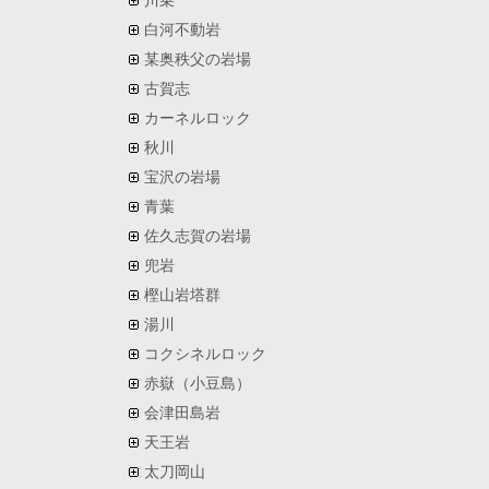
川乗
白河不動岩
某奥秩父の岩場
古賀志
カーネルロック
秋川
宝沢の岩場
青葉
佐久志賀の岩場
兜岩
樫山岩塔群
湯川
コクシネルロック
赤嶽（小豆島）
会津田島岩
天王岩
太刀岡山