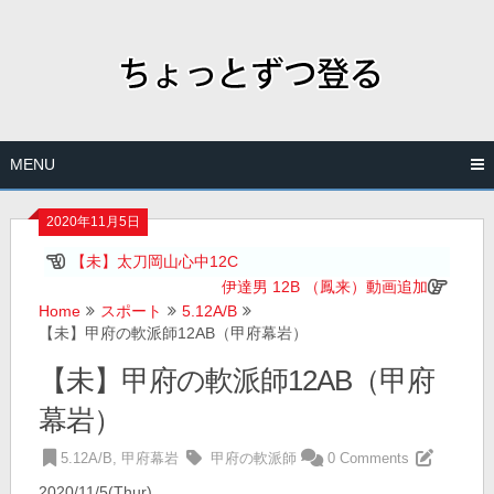
Skip
to
content
MENU
2020年11月5日
【未】太刀岡山心中12C
伊達男 12B （鳳来）動画追加
Home
スポート
5.12A/B
【未】甲府の軟派師12AB（甲府幕岩）
【未】甲府の軟派師12AB（甲府
幕岩）
5.12A/B
,
甲府幕岩
甲府の軟派師
0 Comments
2020/11/5(Thur)