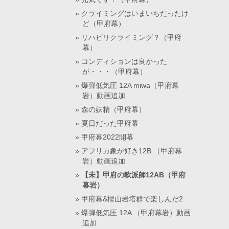
クライミングはいまいちだったけ
ど（甲府幕）
リハビリクライミング？（甲府
幕）
コンディションは良かった
が・・・（甲府幕）
爆弾低気圧 12A miwa（甲府幕
岩）動画追加
森の妖精（甲府幕）
夏日だった甲府幕
甲府幕2022開幕
アフリカ象が好き12B （甲府幕
岩）動画追加
【未】甲府の軟派師12AB（甲府
幕岩）
甲府幕&樫山岩塔群で楽しんだ2
爆弾低気圧 12A （甲府幕岩）動画
追加