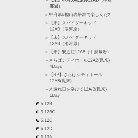
【未】甲府の軟派師12AB（甲府
幕岩）
甲府幕&樫山岩塔群で楽しんだ2
【未】スパイダーキッド
12AB（湯河原）
【未】スパイダーキッド
12AB（湯河原）
【未】安近短12AB（甲府幕岩）
さらばシティホール12AB(鳳来)
4Days
【RP】さらばシティホール
12AB(鳳来)
木漏れ日を浴びて12A/B(鳳来)
1Day
5.12B
5.12BC
5.12C
5.12D
5.13A