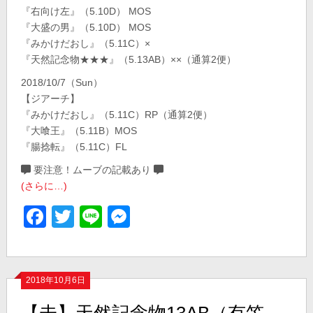
『右向け左』（5.10D） MOS
『大盛の男』（5.10D） MOS
『みかけだおし』（5.11C）×
『天然記念物★★★』（5.13AB）××（通算2便）
2018/10/7（Sun）
【ジアーチ】
『みかけだおし』（5.11C）RP（通算2便）
『大喰王』（5.11B）MOS
『腸捻転』（5.11C）FL
要注意！ムーブの記載あり
(さらに…)
Facebook
Twitter
Line
Messenger
2018年10月6日
【未】天然記念物13AB（有笠