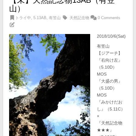
山）
トライ中
,
5.13AB
,
有笠山
天然記念物
0 Comments
2018/10/6(Sat)
有笠山
【ジアーチ】
『右向け左』
（5.10D）
MOS
『大盛の男』
（5.10D）
MOS
『みかけだお
し』（5.11C）
×
『天然記念物
★★★』