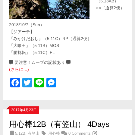
（5.13AB）
××（通算2便）
2018/10/7（Sun）
【ジアーチ】
『みかけだおし』（5.11C）RP（通算2便）
『大喰王』（5.11B）MOS
『腸捻転』（5.11C）FL
要注意！ムーブの記載あり
(さらに…)
Facebook
Twitter
Line
Messenger
2017年4月23日
用心棒12B（有笠山） 4Days
5.12B
,
有笠山
用心棒
0 Comments