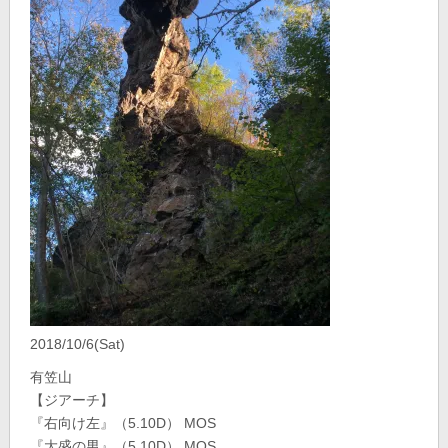
2018/10/6(Sat)
有笠山
【ジアーチ】
『右向け左』（5.10D） MOS
『大盛の男』（5.10D） MOS