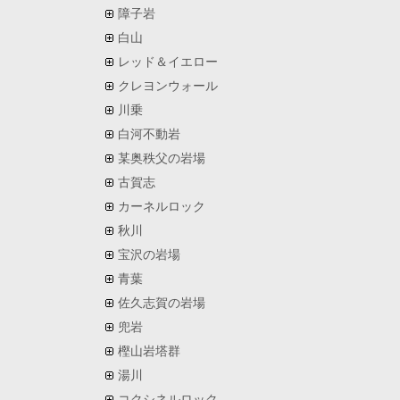
障子岩
白山
レッド＆イエロー
クレヨンウォール
川乗
白河不動岩
某奥秩父の岩場
古賀志
カーネルロック
秋川
宝沢の岩場
青葉
佐久志賀の岩場
兜岩
樫山岩塔群
湯川
コクシネルロック