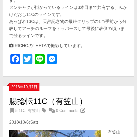
す。
ヌンチャクが掛かっているラインは3本目まで共有する、みか
けだおし11Cのラインです。
あっぱれ13Cは、天然記念物の最終クリップの1つ手前から分
岐してアーチのルーフをトラバースして最後に表側の頂点ま
で登るラインです。
RICHOのTHETAで撮影しています。
Facebook
Twitter
Line
Messenger
2018年10月7日
腸捻転11C（有笠山）
5.11C
,
有笠山
0 Comments
2018/10/6(Sat)
有笠山