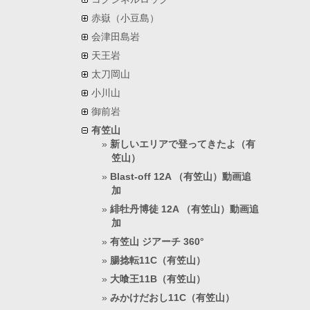
赤嶽（小豆島）
会津田島岩
天王岩
太刀岡山
小川山
御前岩
有笠山
新しいエリアで登ってきたよ（有
笠山）
Blast-off 12A （有笠山）動画追
加
緋牡丹博徒 12A （有笠山）動画追
加
有笠山 ジアーチ 360°
腸捻転11C（有笠山）
大喰王11B（有笠山）
みかけだおし11C（有笠山）