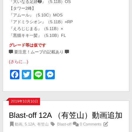
『大いなる足跡❷』（5.11B）OS
【タワー2峰】
『アムール』（5.10C）MOS
『アドミラシオン』（5.11B）×RP
『えろじじまる』（5.11B）×
『黒猫キキ一髪』（5.10B）FL
グレード等は仮です
要注意！ムーブの記載あり
(さらに…)
Facebook
Twitter
Line
Messenger
2019年10月10日
Blast-off 12A （有笠山）動画追加
動画
,
5.12A
,
有笠山
Blast-off
0 Comments