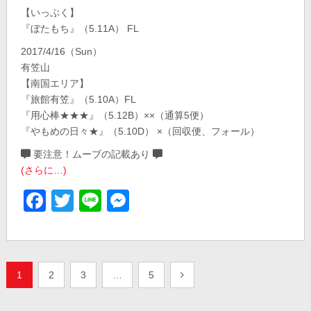
【いっぷく】
『ぼたもち』（5.11A） FL
2017/4/16（Sun）
有笠山
【南国エリア】
『旅館有笠』（5.10A）FL
『用心棒★★★』（5.12B）××（通算5便）
『やもめの日々★』（5.10D） ×（回収便、フォール）
要注意！ムーブの記載あり
(さらに…)
Facebook
Twitter
Line
Messenger
投
1
2
3
…
5
稿