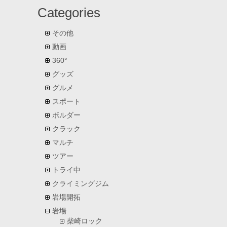
ナ
Categories
ビ
その他
ゲ
動画
ー
360°
グッズ
シ
グルメ
ョ
スポート
ン
ボルダー
クラック
マルチ
ツアー
トライ中
クライミングジム
岩場開拓
岩場
柴崎ロック