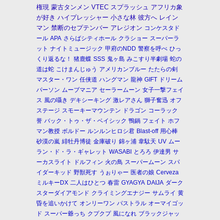
権現
蒙古タンメン
VTEC
スプラッシュ
アフリカ象
が好き
ハイプレッシャー
小さな林
彼方へ
レイン
マン
禁断のセプテンバー
アレジオン
コンケスタド
ール
APA
さらばシティホール
クラショー
スーパーラ
ット
ナイトミュージック
甲府のNDD
警察を呼べ
ひっ
くり返るな！
猪鹿蝶
SSS
鬼ヶ島
みこすり半劇場
蛇の
道は蛇
こけまんじゅう
アメリカンブルー
たたらの剣
マスター・ワン
任侠道
ハングマン
龍神
GIFT
ドリーム
パーソン
ムーブマニア
セーラームーン
女子一撃フェイ
ス
風の囁き
デキシーキング
激レアさん
獅子奮迅
オフ
ステージ
スモーキーマウンテン
ドラゴン
コーラック
誉
バック・トゥ・ザ・ベイシック
鴨鍋
フェイト
ホフ
マン教授
ボルドー
ルンルンヒロシ君
Blast-off
用心棒
砂漠の嵐
緋牡丹博徒
金庫破り
錦ヶ浦
韋駄天
UV
ムー
ラン・ド・ラ・ギャレット
WASABI
とろろ
伊達男
サ
ーカスライト
ドルフィン
火の鳥
スーパームーン
スパ
イダーキッド
野獣死す
うぉりゃー
医者の娘
Cerveza
ミルキーDX
二人はひとつ
春雷
GYAGYA
DAIJA
ダーク
スターダイアモンド
クライミングエナジー
サムライ
黄
昏を追いかけて
オンリーワン
パストラル
オーマイゴッ
ド
スーパー爺っち
クプクプ
風になれ
ブラックジャッ