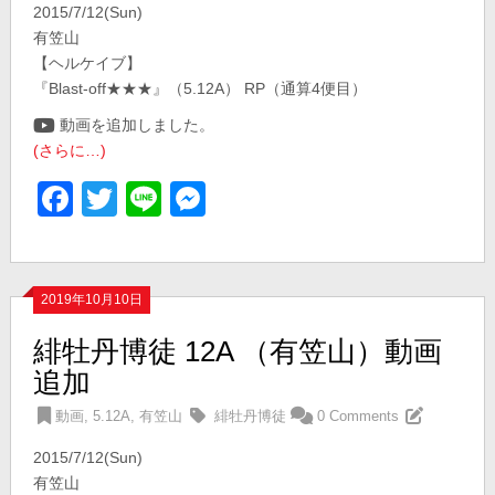
2015/7/12(Sun)
有笠山
【ヘルケイブ】
『Blast-off★★★』（5.12A） RP（通算4便目）
動画を追加しました。
(さらに…)
Facebook
Twitter
Line
Messenger
2019年10月10日
緋牡丹博徒 12A （有笠山）動画
追加
動画
,
5.12A
,
有笠山
緋牡丹博徒
0 Comments
2015/7/12(Sun)
有笠山