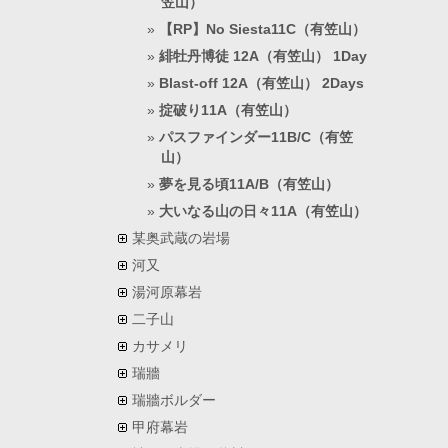
笠山）
【RP】No Siesta11C（有笠山）
緋牡丹博徒 12A（有笠山） 1Day
Blast-off 12A（有笠山） 2Days
掟破り11A（有笠山）
パスファインダー11B/C（有笠
山）
夢を見る頃11A/B（有笠山）
大いなる山の日々11A（有笠山）
某奥武蔵の岩場
河又
湯河原幕岩
二子山
カサメリ
瑞牆
瑞牆ボルダー
甲府幕岩