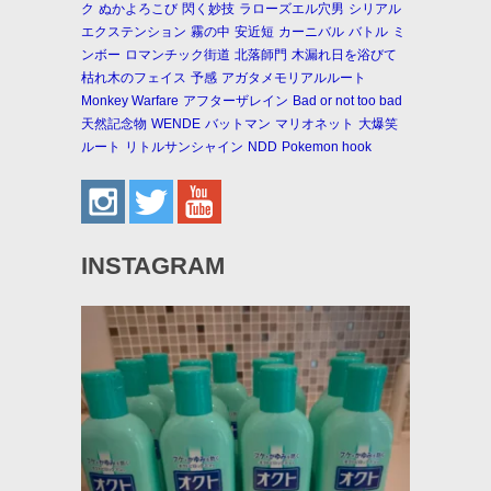
ク
ぬかよろこび
閃く妙技
ラローズエル穴男
シリアル
エクステンション
霧の中
安近短
カーニバル
バトル
ミ
ンボー
ロマンチック街道
北落師門
木漏れ日を浴びて
枯れ木のフェイス
予感
アガタメモリアルルート
Monkey Warfare
アフターザレイン
Bad or not too bad
天然記念物
WENDE
バットマン
マリオネット
大爆笑
ルート
リトルサンシャイン
NDD
Pokemon hook
INSTAGRAM