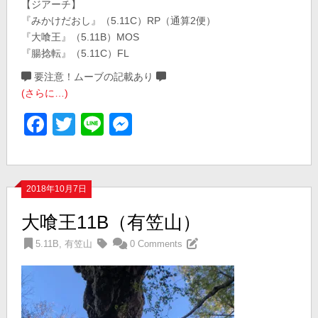
【ジアーチ】
『みかけだおし』（5.11C）RP（通算2便）
『大喰王』（5.11B）MOS
『腸捻転』（5.11C）FL
要注意！ムーブの記載あり
(さらに…)
Facebook
Twitter
Line
Messenger
2018年10月7日
大喰王11B（有笠山）
5.11B
,
有笠山
0 Comments