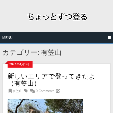
Skip
to
content
MENU
カテゴリー:
有笠山
2024年4月14日
新しいエリアで登ってきたよ
（有笠山）
有笠山
0 Comments