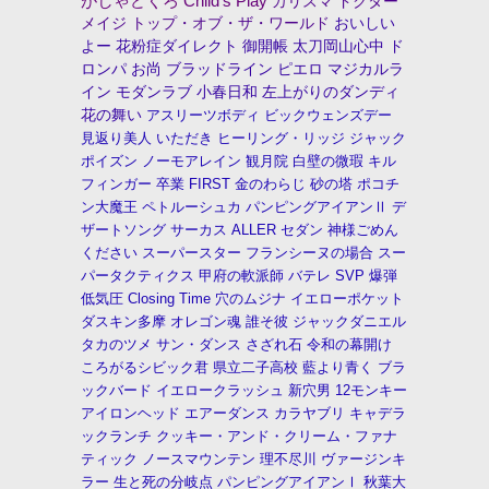
がしゃどくろ
Child's Play
カリスマ
ドクター
メイジ
トップ・オブ・ザ・ワールド
おいしい
よー
花粉症ダイレクト
御開帳
太刀岡山心中
ド
ロンパ
お尚
ブラッドライン
ピエロ
マジカルラ
イン
モダンラブ
小春日和
左上がりのダンディ
花の舞い
アスリーツボディ
ビックウェンズデー
見返り美人
いただき
ヒーリング・リッジ
ジャック
ポイズン
ノーモアレイン
観月院
白壁の微瑕
キル
フィンガー
卒業
FIRST
金のわらじ
砂の塔
ポコチ
ン大魔王
ペトルーシュカ
パンピングアイアンⅡ
デ
ザートソング
サーカス
ALLER
セダン
神様ごめん
ください
スーパースター
フランシーヌの場合
スー
パータクティクス
甲府の軟派師
バテレ
SVP
爆弾
低気圧
Closing Time
穴のムジナ
イエローポケット
ダスキン多摩
オレゴン魂
誰そ彼
ジャックダニエル
タカのツメ
サン・ダンス
さざれ石
令和の幕開け
ころがるシビック君
県立二子高校
藍より青く
ブラ
ックバード
イエロークラッシュ
新穴男
12モンキー
アイロンヘッド
エアーダンス
カラヤブリ
キャデラ
ックランチ
クッキー・アンド・クリーム・ファナ
ティック
ノースマウンテン
理不尽川
ヴァージンキ
ラー
生と死の分岐点
パンピングアイアンⅠ
秋葉大