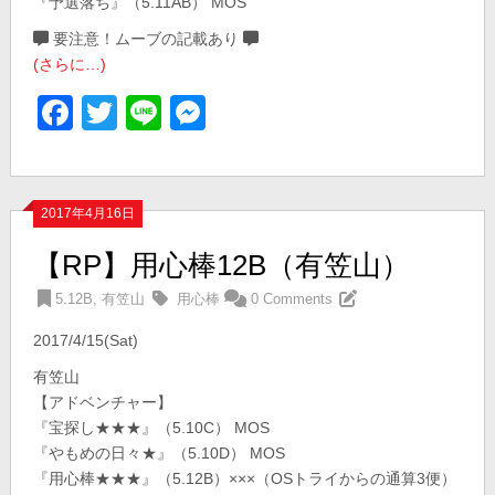
『予選落ち』（5.11AB） MOS
要注意！ムーブの記載あり
(さらに…)
Facebook
Twitter
Line
Messenger
2017年4月16日
【RP】用心棒12B（有笠山）
5.12B
,
有笠山
用心棒
0 Comments
2017/4/15(Sat)
有笠山
【アドベンチャー】
『宝探し★★★』（5.10C） MOS
『やもめの日々★』（5.10D） MOS
『用心棒★★★』（5.12B）×××（OSトライからの通算3便）