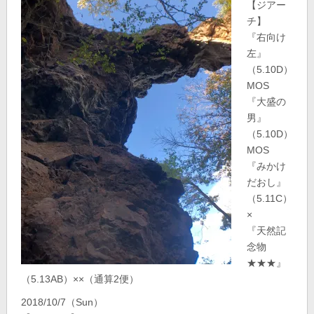
【ジアー
チ】
『右向け
左』
（5.10D）
MOS
『大盛の
男』
（5.10D）
MOS
『みかけ
だおし』
（5.11C）
×
『天然記
念物
★★★』
（5.13AB）××（通算2便）
2018/10/7（Sun）