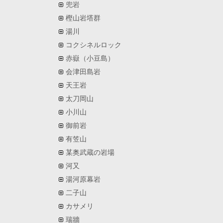
兜岩
樫山岩塔群
湯川
コクシネルロック
赤嶽（小豆島）
会津田島岩
天王岩
太刀岡山
小川山
御前岩
有笠山
某奥武蔵の岩場
河又
湯河原幕岩
二子山
カサメリ
瑞牆