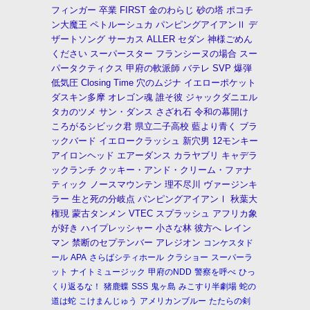
フィンガー
卒業
FIRST
金のわらじ
砂の塔
ポコチ
ン大魔王
ペトルーシュカ
パンピングアイアンⅡ
デ
ザートソング
サーカス
ALLER
セダン
神様ごめん
ください
スーパースター
フランシーヌの場合
スー
パータクティクス
甲府の軟派師
バテレ
SVP
爆弾
低気圧
Closing Time
穴のムジナ
イエローポケット
ダスキン多摩
オレゴン魂
誰そ彼
ジャックダニエル
タカのツメ
サン・ダンス
さざれ石
令和の幕開け
ころがるシビック君
県立二子高校
藍より青く
ブラ
ックバード
イエロークラッシュ
新穴男
12モンキー
アイロンヘッド
エアーダンス
カラヤブリ
キャデラ
ックランチ
クッキー・アンド・クリーム・ファナ
ティック
ノースマウンテン
理不尽川
ヴァージンキ
ラー
生と死の分岐点
パンピングアイアンⅠ
秋葉大
権現
蒙古タンメン
VTEC
スプラッシュ
アフリカ象
が好き
ハイプレッシャー
小さな林
彼方へ
レイン
マン
禁断のセプテンバー
アレジオン
コンケスタド
ール
APA
さらばシティホール
クラショー
スーパーラ
ット
ナイトミュージック
甲府のNDD
警察を呼べ
ひっ
くり返るな！
猪鹿蝶
SSS
鬼ヶ島
みこすり半劇場
蛇の
道は蛇
こけまんじゅう
アメリカンブルー
たたらの剣