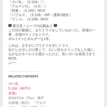
『ガバ丸』（5.10A）〇
『アルマジロ』（5.9）〇
『割箸』（5.10D）MOS
『バブルス』（5.11B）×RP（通算3便目）
『ラッコ』（5.10B）MOS
要注意！ムーブの記載あり
この日の最後に、まだトライをしていなかった、岩場の一
番、左端のラッコをトライ。
ボルト1つとボルダーな1本。
これは、さすがにプリクリせずにトライ。
出だしが少しだけ悪くて、1ピン目をクリップをした後に、
なかなかホールドが悪かったけど、良いガバを発見できて、
MOS。
ふー。
RELATED CONTENTS
ガバ丸
5.10A（神戸の
岩場）
2016/7/14（Thu） 神戸
の岩場（秋川） 『アルマ