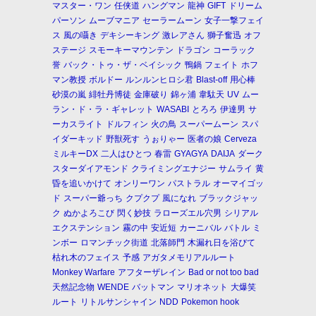
マスター・ワン
任侠道
ハングマン
龍神
GIFT
ドリーム
パーソン
ムーブマニア
セーラームーン
女子一撃フェイ
ス
風の囁き
デキシーキング
激レアさん
獅子奮迅
オフ
ステージ
スモーキーマウンテン
ドラゴン
コーラック
誉
バック・トゥ・ザ・ベイシック
鴨鍋
フェイト
ホフ
マン教授
ボルドー
ルンルンヒロシ君
Blast-off
用心棒
砂漠の嵐
緋牡丹博徒
金庫破り
錦ヶ浦
韋駄天
UV
ムー
ラン・ド・ラ・ギャレット
WASABI
とろろ
伊達男
サ
ーカスライト
ドルフィン
火の鳥
スーパームーン
スパ
イダーキッド
野獣死す
うぉりゃー
医者の娘
Cerveza
ミルキーDX
二人はひとつ
春雷
GYAGYA
DAIJA
ダーク
スターダイアモンド
クライミングエナジー
サムライ
黄
昏を追いかけて
オンリーワン
パストラル
オーマイゴッ
ド
スーパー爺っち
クプクプ
風になれ
ブラックジャッ
ク
ぬかよろこび
閃く妙技
ラローズエル穴男
シリアル
エクステンション
霧の中
安近短
カーニバル
バトル
ミ
ンボー
ロマンチック街道
北落師門
木漏れ日を浴びて
枯れ木のフェイス
予感
アガタメモリアルルート
Monkey Warfare
アフターザレイン
Bad or not too bad
天然記念物
WENDE
バットマン
マリオネット
大爆笑
ルート
リトルサンシャイン
NDD
Pokemon hook