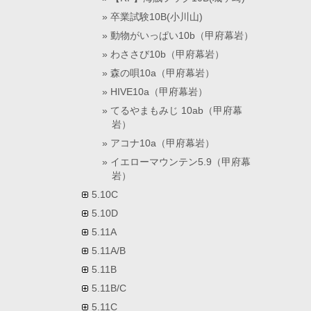
卒業試験10B(小川山)
動物がいっぱい10b（甲府幕岩）
わささび10b（甲府幕岩）
森の唄10a（甲府幕岩）
HIVE10a（甲府幕岩）
てるやまもみじ 10ab（甲府幕
岩）
アコナ10a（甲府幕岩）
イエローマウンテン5.9（甲府幕
岩）
5.10C
5.10D
5.11A
5.11A/B
5.11B
5.11B/C
5.11C