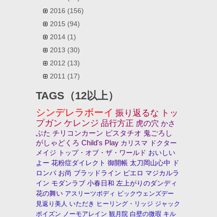
2016
(156)
2015
(94)
2014
(1)
2013
(30)
2012
(13)
2011
(17)
TAGS（12以上）
シンデレラボーイ
振り返るな
トッ
プガン
ケレンジ
品行方正
虎の穴
かさ
ぶた
チリコンカーン
ピスタチオ
鬼ごろし
がしゃどくろ
Child's Play
カリスマ
ドクター
メイジ
トップ・オブ・ザ・ワールド
おいしい
よー
花粉症ダイレクト
御開帳
太刀岡山心中
ド
ロンパ
お尚
ブラッドライン
ピエロ
マジカルラ
イン
モダンラブ
小春日和
左上がりのダンディ
花の舞い
アスリーツボディ
ビックウェンズデー
見返り美人
いただき
ヒーリング・リッジ
ジャック
ポイズン
ノーモアレイン
観月院
白壁の微瑕
キル