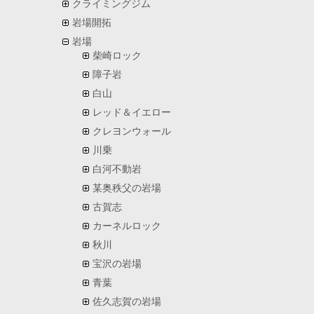
クライミングジム
岩場開拓
岩場
柴崎ロック
障子岩
白山
レッド＆イエロー
クレヨンウォール
川乗
白河不動岩
某奥秩父の岩場
古賀志
カーネルロック
秋川
宝沢の岩場
青葉
佐久志賀の岩場