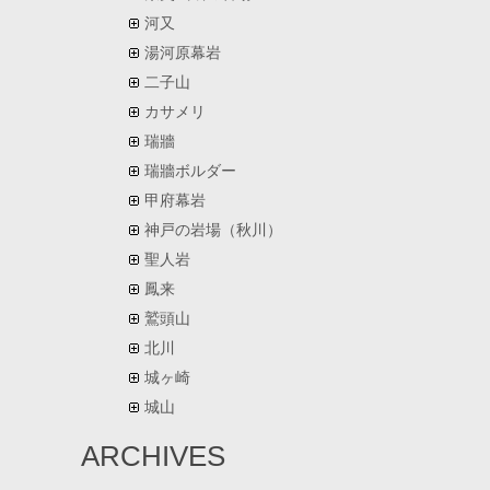
河又
湯河原幕岩
二子山
カサメリ
瑞牆
瑞牆ボルダー
甲府幕岩
神戸の岩場（秋川）
聖人岩
鳳来
鷲頭山
北川
城ヶ崎
城山
ARCHIVES