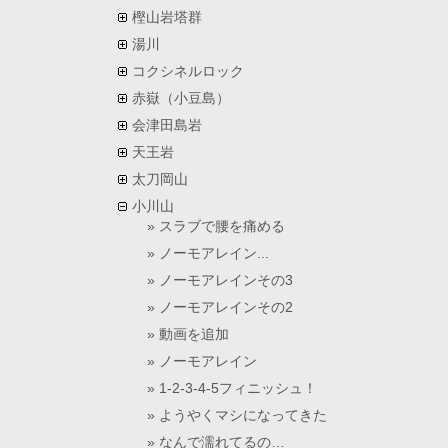
樫山岩塔群
湯川
コクシネルロック
赤嶽（小豆島）
会津田島岩
天王岩
太刀岡山
小川山
スラブで腰を痛める
ノーモアレイン...
ノーモアレインその3
ノーモアレインその2
動画を追加
ノーモアレイン
1-2-3-4-5フィニッシュ！
ようやくマシになってきた
なんで濡れてるの…