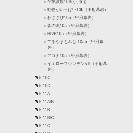
卒業試験10B(小川山)
動物がいっぱい10b（甲府幕岩）
わささび10b（甲府幕岩）
森の唄10a（甲府幕岩）
HIVE10a（甲府幕岩）
てるやまもみじ 10ab（甲府幕
岩）
アコナ10a（甲府幕岩）
イエローマウンテン5.9（甲府幕
岩）
5.10C
5.10D
5.11A
5.11A/B
5.11B
5.11B/C
5.11C