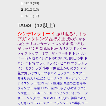
2013
(30)
2012
(13)
2011
(17)
TAGS（12以上）
シンデレラボーイ
振り返るな
トッ
プガン
ケレンジ
品行方正
虎の穴
かさ
ぶた
チリコンカーン
ピスタチオ
鬼ごろし
がしゃどくろ
Child's Play
カリスマ
ドクター
メイジ
トップ・オブ・ザ・ワールド
おいしい
よー
花粉症ダイレクト
御開帳
太刀岡山心中
ド
ロンパ
お尚
ブラッドライン
ピエロ
マジカルラ
イン
モダンラブ
小春日和
左上がりのダンディ
花の舞い
アスリーツボディ
ビックウェンズデー
見返り美人
いただき
ヒーリング・リッジ
ジャック
ポイズン
ノーモアレイン
観月院
白壁の微瑕
キル
フィンガー
卒業
FIRST
金のわらじ
砂の塔
ポコチ
ン大魔王
ペトルーシュカ
パンピングアイアンⅡ
デ
ザートソング
サーカス
ALLER
セダン
神様ごめん
ください
スーパースター
フランシーヌの場合
スー