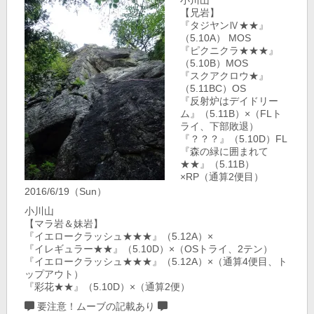
小川山
【兄岩】
『タジヤンⅣ★★』
（5.10A） MOS
『ピクニクラ★★★』
（5.10B）MOS
『スクアクロウ★』
（5.11BC）OS
『反射炉はデイドリー
ム』（5.11B）×（FLト
ライ、下部敗退）
『？？？』（5.10D）FL
『森の緑に囲まれて
★★』（5.11B）
×RP（通算2便目）
2016/6/19（Sun）
小川山
【マラ岩＆妹岩】
『イエロークラッシュ★★★』（5.12A）×
『イレギュラー★★』（5.10D）×（OSトライ、2テン）
『イエロークラッシュ★★★』（5.12A）×（通算4便目、ト
ップアウト）
『彩花★★』（5.10D）×（通算2便）
要注意！ムーブの記載あり