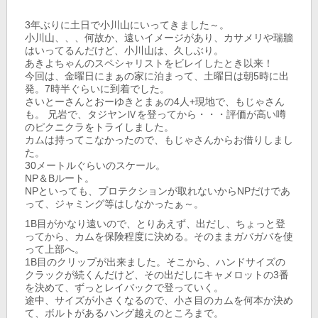
3年ぶりに土日で小川山にいってきました～。
小川山、、、何故か、遠いイメージがあり、カサメリや瑞牆
はいってるんだけど、小川山は、久しぶり。
あきよちゃんのスペシャリストをビレイしたとき以来！
今回は、金曜日にまぁの家に泊まって、土曜日は朝5時に出
発。7時半ぐらいに到着でした。
さいとーさんとおーゆきとまぁの4人+現地で、もじゃさん
も。 兄岩で、タジヤンⅣを登ってから・・・評価が高い噂
のピクニクラをトライしました。
カムは持ってこなかったので、もじゃさんからお借りしまし
た。
30メートルぐらいのスケール。
NP＆Bルート。
NPといっても、プロテクションが取れないからNPだけであ
って、ジャミング等はしなかったぁ～。
1B目がかなり遠いので、とりあえず、出だし、ちょっと登
ってから、カムを保険程度に決める。そのままガバガバを使
って上部へ。
1B目のクリップが出来ました。そこから、ハンドサイズの
クラックが続くんだけど、その出だしにキャメロットの3番
を決めて、ずっとレイバックで登っていく。
途中、サイズが小さくなるので、小さ目のカムを何本か決め
て、ボルトがあるハング越えのところまで。