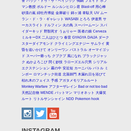
誉
バック・トゥ・ザ・ベイシック
鴨鍋
フェイト
ホフ
マン教授
ボルドー
ルンルンヒロシ君
Blast-off
用心棒
砂漠の嵐
緋牡丹博徒
金庫破り
錦ヶ浦
韋駄天
UV
ムー
ラン・ド・ラ・ギャレット
WASABI
とろろ
伊達男
サ
ーカスライト
ドルフィン
火の鳥
スーパームーン
スパ
イダーキッド
野獣死す
うぉりゃー
医者の娘
Cerveza
ミルキーDX
二人はひとつ
春雷
GYAGYA
DAIJA
ダーク
スターダイアモンド
クライミングエナジー
サムライ
黄
昏を追いかけて
オンリーワン
パストラル
オーマイゴッ
ド
スーパー爺っち
クプクプ
風になれ
ブラックジャッ
ク
ぬかよろこび
閃く妙技
ラローズエル穴男
シリアル
エクステンション
霧の中
安近短
カーニバル
バトル
ミ
ンボー
ロマンチック街道
北落師門
木漏れ日を浴びて
枯れ木のフェイス
予感
アガタメモリアルルート
Monkey Warfare
アフターザレイン
Bad or not too bad
天然記念物
WENDE
バットマン
マリオネット
大爆笑
ルート
リトルサンシャイン
NDD
Pokemon hook
INSTAGRAM