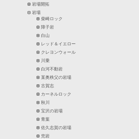
岩場開拓
岩場
柴崎ロック
障子岩
白山
レッド＆イエロー
クレヨンウォール
川乗
白河不動岩
某奥秩父の岩場
古賀志
カーネルロック
秋川
宝沢の岩場
青葉
佐久志賀の岩場
兜岩