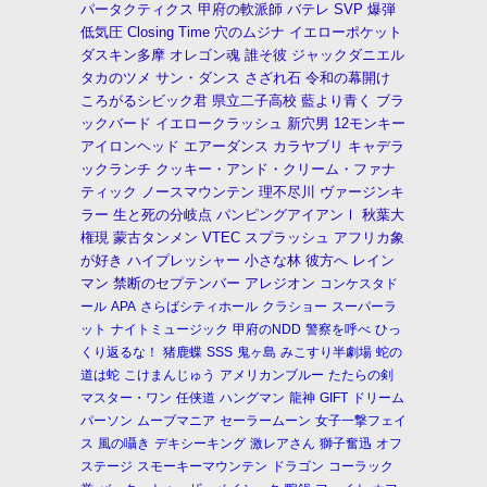
パータクティクス
甲府の軟派師
バテレ
SVP
爆弾
低気圧
Closing Time
穴のムジナ
イエローポケット
ダスキン多摩
オレゴン魂
誰そ彼
ジャックダニエル
タカのツメ
サン・ダンス
さざれ石
令和の幕開け
ころがるシビック君
県立二子高校
藍より青く
ブラ
ックバード
イエロークラッシュ
新穴男
12モンキー
アイロンヘッド
エアーダンス
カラヤブリ
キャデラ
ックランチ
クッキー・アンド・クリーム・ファナ
ティック
ノースマウンテン
理不尽川
ヴァージンキ
ラー
生と死の分岐点
パンピングアイアンⅠ
秋葉大
権現
蒙古タンメン
VTEC
スプラッシュ
アフリカ象
が好き
ハイプレッシャー
小さな林
彼方へ
レイン
マン
禁断のセプテンバー
アレジオン
コンケスタド
ール
APA
さらばシティホール
クラショー
スーパーラ
ット
ナイトミュージック
甲府のNDD
警察を呼べ
ひっ
くり返るな！
猪鹿蝶
SSS
鬼ヶ島
みこすり半劇場
蛇の
道は蛇
こけまんじゅう
アメリカンブルー
たたらの剣
マスター・ワン
任侠道
ハングマン
龍神
GIFT
ドリーム
パーソン
ムーブマニア
セーラームーン
女子一撃フェイ
ス
風の囁き
デキシーキング
激レアさん
獅子奮迅
オフ
ステージ
スモーキーマウンテン
ドラゴン
コーラック