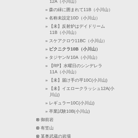
12A（小川山）
森の緑に囲まれて11B（小川山）
名称未設定10D（小川山）
【未】反射炉はデイドリーム
11B（小川山）
スケアクロウ11BC（小川山）
ピクニクラ10B（小川山）
タジヤンⅣ10A（小川山）
【RP】水曜日のシンデレラ
11A（小川山）
【未】届け手の平10C(小川山)
【未】イエロークラッシュ12A(小
川山)
レギュラー10C(小川山)
卒業試験10B(小川山)
御前岩
有笠山
某奥武蔵の岩場