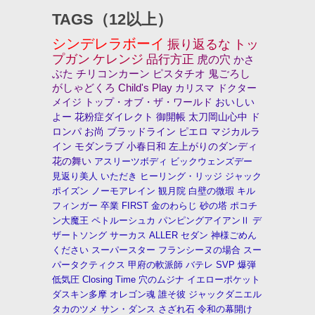
TAGS（12以上）
シンデレラボーイ
振り返るな
トッ
プガン
ケレンジ
品行方正
虎の穴
かさ
ぶた
チリコンカーン
ピスタチオ
鬼ごろし
がしゃどくろ
Child's Play
カリスマ
ドクター
メイジ
トップ・オブ・ザ・ワールド
おいしい
よー
花粉症ダイレクト
御開帳
太刀岡山心中
ド
ロンパ
お尚
ブラッドライン
ピエロ
マジカルラ
イン
モダンラブ
小春日和
左上がりのダンディ
花の舞い
アスリーツボディ
ビックウェンズデー
見返り美人
いただき
ヒーリング・リッジ
ジャック
ポイズン
ノーモアレイン
観月院
白壁の微瑕
キル
フィンガー
卒業
FIRST
金のわらじ
砂の塔
ポコチ
ン大魔王
ペトルーシュカ
パンピングアイアンⅡ
デ
ザートソング
サーカス
ALLER
セダン
神様ごめん
ください
スーパースター
フランシーヌの場合
スー
パータクティクス
甲府の軟派師
バテレ
SVP
爆弾
低気圧
Closing Time
穴のムジナ
イエローポケット
ダスキン多摩
オレゴン魂
誰そ彼
ジャックダニエル
タカのツメ
サン・ダンス
さざれ石
令和の幕開け