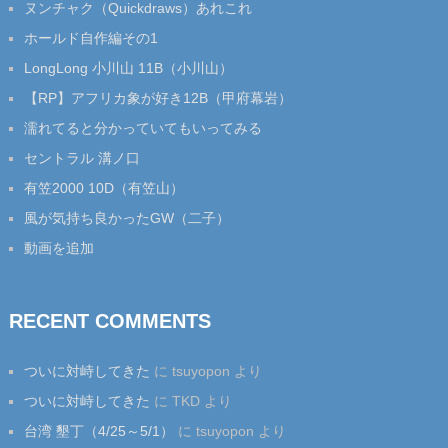
ヌンチャク（Quickdraws）あれこれ
ホールド自作編その1
LongLong 小川山 11B（小川山）
【RP】アフリカ象が好き12B（甲府幕岩）
濡れてると分かっていてもいってみる
セントラル 溝ノ口
有笠2000 10D（有笠山）
風が気持ち良かったGW（二子）
動画を追加
RECENT COMMENTS
ついに対峙してきた
に
tsuyopon
より
ついに対峙してきた
に
TKD
より
台湾 墾丁（4/25～5/1）
に
tsuyopon
より