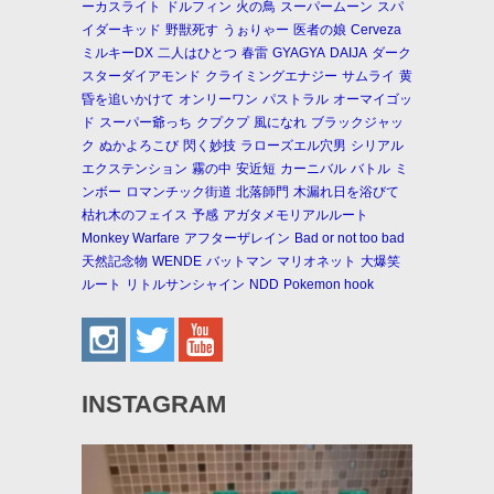
ーカスライト
ドルフィン
火の鳥
スーパームーン
スパ
イダーキッド
野獣死す
うぉりゃー
医者の娘
Cerveza
ミルキーDX
二人はひとつ
春雷
GYAGYA
DAIJA
ダーク
スターダイアモンド
クライミングエナジー
サムライ
黄
昏を追いかけて
オンリーワン
パストラル
オーマイゴッ
ド
スーパー爺っち
クプクプ
風になれ
ブラックジャッ
ク
ぬかよろこび
閃く妙技
ラローズエル穴男
シリアル
エクステンション
霧の中
安近短
カーニバル
バトル
ミ
ンボー
ロマンチック街道
北落師門
木漏れ日を浴びて
枯れ木のフェイス
予感
アガタメモリアルルート
Monkey Warfare
アフターザレイン
Bad or not too bad
天然記念物
WENDE
バットマン
マリオネット
大爆笑
ルート
リトルサンシャイン
NDD
Pokemon hook
INSTAGRAM