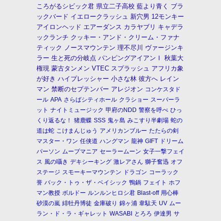
ころがるシビック君
県立二子高校
藍より青く
ブラ
ックバード
イエロークラッシュ
新穴男
12モンキー
アイロンヘッド
エアーダンス
カラヤブリ
キャデラ
ックランチ
クッキー・アンド・クリーム・ファナ
ティック
ノースマウンテン
理不尽川
ヴァージンキ
ラー
生と死の分岐点
パンピングアイアンⅠ
秋葉大
権現
蒙古タンメン
VTEC
スプラッシュ
アフリカ象
が好き
ハイプレッシャー
小さな林
彼方へ
レイン
マン
禁断のセプテンバー
アレジオン
コンケスタド
ール
APA
さらばシティホール
クラショー
スーパーラ
ット
ナイトミュージック
甲府のNDD
警察を呼べ
ひっ
くり返るな！
猪鹿蝶
SSS
鬼ヶ島
みこすり半劇場
蛇の
道は蛇
こけまんじゅう
アメリカンブルー
たたらの剣
マスター・ワン
任侠道
ハングマン
龍神
GIFT
ドリーム
パーソン
ムーブマニア
セーラームーン
女子一撃フェイ
ス
風の囁き
デキシーキング
激レアさん
獅子奮迅
オフ
ステージ
スモーキーマウンテン
ドラゴン
コーラック
誉
バック・トゥ・ザ・ベイシック
鴨鍋
フェイト
ホフ
マン教授
ボルドー
ルンルンヒロシ君
Blast-off
用心棒
砂漠の嵐
緋牡丹博徒
金庫破り
錦ヶ浦
韋駄天
UV
ムー
ラン・ド・ラ・ギャレット
WASABI
とろろ
伊達男
サ