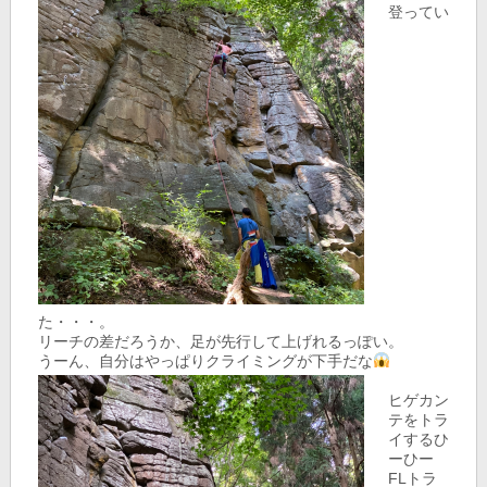
登ってい
た・・・。
リーチの差だろうか、足が先行して上げれるっぽい。
うーん、自分はやっぱりクライミングが下手だな
ヒゲカン
テをトラ
イするひ
ーひー
FLトラ