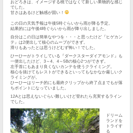
おどろきは、イメージする桃ではなくて新しい果物的な感じ
でした。
甘さはあるけど触感が固い！
この日の天気予報は午後5時ぐらいから雨が降る予定。
結果的には午後4時ぐらいから雨が降り出しました。
自分はこの日は簡単なやつを・・・と思ったけど『ヒゲカン
テ』は2便出して核心のムーブができず。
滑りもあったとは思うけどむず怖い！でした。
ひーひーがトライしている『ダークスターダイアモンド』も
一便出したけど、3～4、4～5Bの核心2つができず。
左手首にもあまり良くないカンテを使うクライミング。
核心を抜けてもレストができるといってもなかなか厳しいク
ライミングが。
ひーひーはリーチ的にも最終クリップから終了点までもが落
ちポイントになっていました。
12Aとは思えないぐらい難しいけど登れたら充実するライン
でした。
ドリーム
ランドを
トライす
る