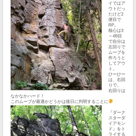
イではア
ウトだっ
たけど2
便目で
RP。
核心は3
～4B目
で自分は
左回りで
ムーブを
作ろうと
してアウ
ト。
ひーひー
は、右回
りで。
右回りは
なかなかハード！
このムーブが最適かどうかは後日に判明することに
『ダーク
スターダ
イアモン
ド』をト
ライする