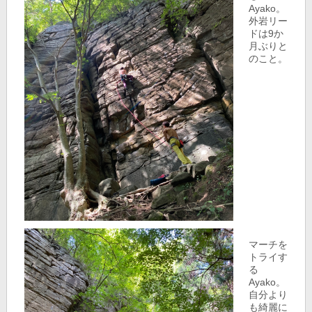
Ayako。
外岩リー
ドは9か
月ぶりと
のこと。
マーチを
トライす
る
Ayako。
自分より
も綺麗に