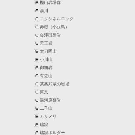
樫山岩塔群
湯川
コクシネルロック
赤嶽（小豆島）
会津田島岩
天王岩
太刀岡山
小川山
御前岩
有笠山
某奥武蔵の岩場
河又
湯河原幕岩
二子山
カサメリ
瑞牆
瑞牆ボルダー