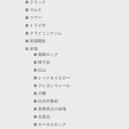
クラック
マルチ
ツアー
トライ中
クライミングジム
岩場開拓
岩場
柴崎ロック
障子岩
白山
レッド＆イエロー
クレヨンウォール
川乗
白河不動岩
某奥秩父の岩場
古賀志
カーネルロック