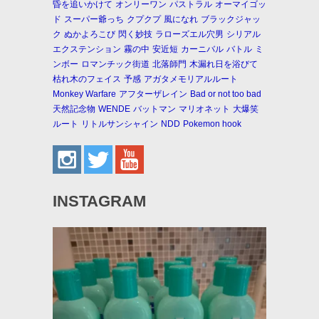
昏を追いかけて
オンリーワン
パストラル
オーマイゴッ
ド
スーパー爺っち
クプクプ
風になれ
ブラックジャッ
ク
ぬかよろこび
閃く妙技
ラローズエル穴男
シリアル
エクステンション
霧の中
安近短
カーニバル
バトル
ミ
ンボー
ロマンチック街道
北落師門
木漏れ日を浴びて
枯れ木のフェイス
予感
アガタメモリアルルート
Monkey Warfare
アフターザレイン
Bad or not too bad
天然記念物
WENDE
バットマン
マリオネット
大爆笑
ルート
リトルサンシャイン
NDD
Pokemon hook
INSTAGRAM