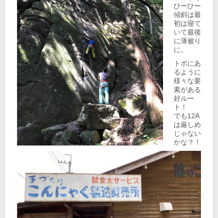
ひーひー
傾斜は最
初は寝て
いて最後
に薄被り
に。
トポにあ
るように
様々な要
素がある
好ルー
ト！
でも12A
は厳しめ
じゃない
かな？！