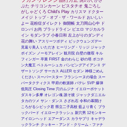
品行方正
虎の穴
かさ
ぶた
チリコンカーン
ピスタチオ
鬼ごろし
がしゃどくろ
Child's Play
カリスマ
ドクター
メイジ
トップ・オブ・ザ・ワールド
おいしい
よー
花粉症ダイレクト
御開帳
太刀岡山心中
ド
ロンパ
お尚
ブラッドライン
ピエロ
マジカルラ
イン
モダンラブ
小春日和
左上がりのダンディ
花の舞い
アスリーツボディ
ビックウェンズデー
見返り美人
いただき
ヒーリング・リッジ
ジャック
ポイズン
ノーモアレイン
観月院
白壁の微瑕
キル
フィンガー
卒業
FIRST
金のわらじ
砂の塔
ポコチ
ン大魔王
ペトルーシュカ
パンピングアイアンⅡ
デ
ザートソング
サーカス
ALLER
セダン
神様ごめん
ください
スーパースター
フランシーヌの場合
スー
パータクティクス
甲府の軟派師
バテレ
SVP
爆弾
低気圧
Closing Time
穴のムジナ
イエローポケット
ダスキン多摩
オレゴン魂
誰そ彼
ジャックダニエル
タカのツメ
サン・ダンス
さざれ石
令和の幕開け
ころがるシビック君
県立二子高校
藍より青く
ブラ
ックバード
イエロークラッシュ
新穴男
12モンキー
アイロンヘッド
エアーダンス
カラヤブリ
キャデラ
ックランチ
クッキー・アンド・クリーム・ファナ