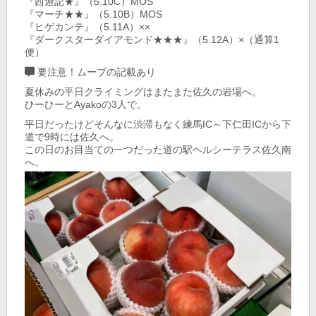
『西遊記★』（5.10C）MOS
『マーチ★★』（5.10B）MOS
『ヒゲカンテ』（5.11A）××
『ダークスターダイアモンド★★★』（5.12A）×（通算1
便）
要注意！ムーブの記載あり
夏休みの平日クライミングはまたまた佐久の岩場へ。
ひーひーとAyakoの3人で。
平日だったけどそんなに渋滞もなく練馬IC～下仁田ICから下
道で9時には佐久へ。
この日のお目当ての一つだった道の駅ヘルシーテラス佐久南
へ。