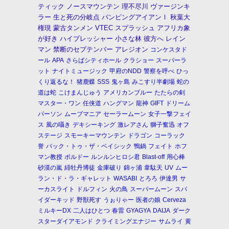
ティック
ノースマウンテン
理不尽川
ヴァージンキ
ラー
生と死の分岐点
パンピングアイアンⅠ
秋葉大
権現
蒙古タンメン
VTEC
スプラッシュ
アフリカ象
が好き
ハイプレッシャー
小さな林
彼方へ
レイン
マン
禁断のセプテンバー
アレジオン
コンケスタド
ール
APA
さらばシティホール
クラショー
スーパーラ
ット
ナイトミュージック
甲府のNDD
警察を呼べ
ひっ
くり返るな！
猪鹿蝶
SSS
鬼ヶ島
みこすり半劇場
蛇の
道は蛇
こけまんじゅう
アメリカンブルー
たたらの剣
マスター・ワン
任侠道
ハングマン
龍神
GIFT
ドリーム
パーソン
ムーブマニア
セーラームーン
女子一撃フェイ
ス
風の囁き
デキシーキング
激レアさん
獅子奮迅
オフ
ステージ
スモーキーマウンテン
ドラゴン
コーラック
誉
バック・トゥ・ザ・ベイシック
鴨鍋
フェイト
ホフ
マン教授
ボルドー
ルンルンヒロシ君
Blast-off
用心棒
砂漠の嵐
緋牡丹博徒
金庫破り
錦ヶ浦
韋駄天
UV
ムー
ラン・ド・ラ・ギャレット
WASABI
とろろ
伊達男
サ
ーカスライト
ドルフィン
火の鳥
スーパームーン
スパ
イダーキッド
野獣死す
うぉりゃー
医者の娘
Cerveza
ミルキーDX
二人はひとつ
春雷
GYAGYA
DAIJA
ダーク
スターダイアモンド
クライミングエナジー
サムライ
黄