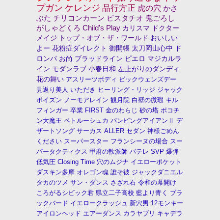
プガン
ケレンジ
品行方正
虎の穴
かさ
ぶた
チリコンカーン
ピスタチオ
鬼ごろし
がしゃどくろ
Child's Play
カリスマ
ドクター
メイジ
トップ・オブ・ザ・ワールド
おいしい
よー
花粉症ダイレクト
御開帳
太刀岡山心中
ド
ロンパ
お尚
ブラッドライン
ピエロ
マジカルラ
イン
モダンラブ
小春日和
左上がりのダンディ
花の舞い
アスリーツボディ
ビックウェンズデー
見返り美人
いただき
ヒーリング・リッジ
ジャック
ポイズン
ノーモアレイン
観月院
白壁の微瑕
キル
フィンガー
卒業
FIRST
金のわらじ
砂の塔
ポコチ
ン大魔王
ペトルーシュカ
パンピングアイアンⅡ
デ
ザートソング
サーカス
ALLER
セダン
神様ごめん
ください
スーパースター
フランシーヌの場合
スー
パータクティクス
甲府の軟派師
バテレ
SVP
爆弾
低気圧
Closing Time
穴のムジナ
イエローポケット
ダスキン多摩
オレゴン魂
誰そ彼
ジャックダニエル
タカのツメ
サン・ダンス
さざれ石
令和の幕開け
ころがるシビック君
県立二子高校
藍より青く
ブラ
ックバード
イエロークラッシュ
新穴男
12モンキー
アイロンヘッド
エアーダンス
カラヤブリ
キャデラ