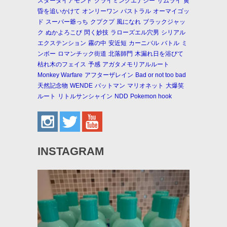
スターダイアモンド
クライミングエナジー
サムライ
黄
昏を追いかけて
オンリーワン
パストラル
オーマイゴッ
ド
スーパー爺っち
クプクプ
風になれ
ブラックジャッ
ク
ぬかよろこび
閃く妙技
ラローズエル穴男
シリアル
エクステンション
霧の中
安近短
カーニバル
バトル
ミ
ンボー
ロマンチック街道
北落師門
木漏れ日を浴びて
枯れ木のフェイス
予感
アガタメモリアルルート
Monkey Warfare
アフターザレイン
Bad or not too bad
天然記念物
WENDE
バットマン
マリオネット
大爆笑
ルート
リトルサンシャイン
NDD
Pokemon hook
INSTAGRAM