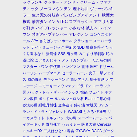
ックランチ
クッキー・アンド・クリーム・ファナ
ティック
ノースマウンテン
理不尽川
ヴァージンキ
ラー
生と死の分岐点
パンピングアイアンⅠ
秋葉大
権現
蒙古タンメン
VTEC
スプラッシュ
アフリカ象
が好き
ハイプレッシャー
小さな林
彼方へ
レイン
マン
禁断のセプテンバー
アレジオン
コンケスタド
ール
APA
さらばシティホール
クラショー
スーパーラ
ット
ナイトミュージック
甲府のNDD
警察を呼べ
ひっ
くり返るな！
猪鹿蝶
SSS
鬼ヶ島
みこすり半劇場
蛇の
道は蛇
こけまんじゅう
アメリカンブルー
たたらの剣
マスター・ワン
任侠道
ハングマン
龍神
GIFT
ドリーム
パーソン
ムーブマニア
セーラームーン
女子一撃フェイ
ス
風の囁き
デキシーキング
激レアさん
獅子奮迅
オフ
ステージ
スモーキーマウンテン
ドラゴン
コーラック
誉
バック・トゥ・ザ・ベイシック
鴨鍋
フェイト
ホフ
マン教授
ボルドー
ルンルンヒロシ君
Blast-off
用心棒
砂漠の嵐
緋牡丹博徒
金庫破り
錦ヶ浦
韋駄天
UV
ムー
ラン・ド・ラ・ギャレット
WASABI
とろろ
伊達男
サ
ーカスライト
ドルフィン
火の鳥
スーパームーン
スパ
イダーキッド
野獣死す
うぉりゃー
医者の娘
Cerveza
ミルキーDX
二人はひとつ
春雷
GYAGYA
DAIJA
ダーク