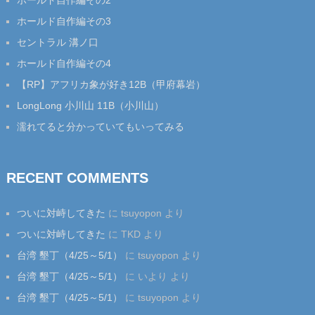
ホールド自作編その2
ホールド自作編その3
セントラル 溝ノ口
ホールド自作編その4
【RP】アフリカ象が好き12B（甲府幕岩）
LongLong 小川山 11B（小川山）
濡れてると分かっていてもいってみる
RECENT COMMENTS
ついに対峙してきた
に
tsuyopon
より
ついに対峙してきた
に
TKD
より
台湾 墾丁（4/25～5/1）
に
tsuyopon
より
台湾 墾丁（4/25～5/1）
に
いより
より
台湾 墾丁（4/25～5/1）
に
tsuyopon
より