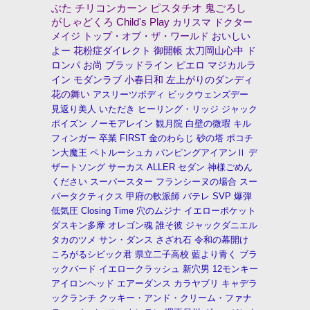
ぶた
チリコンカーン
ピスタチオ
鬼ごろし
がしゃどくろ
Child's Play
カリスマ
ドクター
メイジ
トップ・オブ・ザ・ワールド
おいしい
よー
花粉症ダイレクト
御開帳
太刀岡山心中
ド
ロンパ
お尚
ブラッドライン
ピエロ
マジカルラ
イン
モダンラブ
小春日和
左上がりのダンディ
花の舞い
アスリーツボディ
ビックウェンズデー
見返り美人
いただき
ヒーリング・リッジ
ジャック
ポイズン
ノーモアレイン
観月院
白壁の微瑕
キル
フィンガー
卒業
FIRST
金のわらじ
砂の塔
ポコチ
ン大魔王
ペトルーシュカ
パンピングアイアンⅡ
デ
ザートソング
サーカス
ALLER
セダン
神様ごめん
ください
スーパースター
フランシーヌの場合
スー
パータクティクス
甲府の軟派師
バテレ
SVP
爆弾
低気圧
Closing Time
穴のムジナ
イエローポケット
ダスキン多摩
オレゴン魂
誰そ彼
ジャックダニエル
タカのツメ
サン・ダンス
さざれ石
令和の幕開け
ころがるシビック君
県立二子高校
藍より青く
ブラ
ックバード
イエロークラッシュ
新穴男
12モンキー
アイロンヘッド
エアーダンス
カラヤブリ
キャデラ
ックランチ
クッキー・アンド・クリーム・ファナ