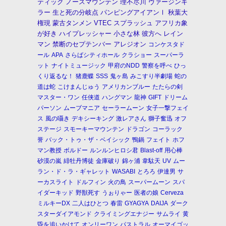
ティック
ノースマウンテン
理不尽川
ヴァージンキ
ラー
生と死の分岐点
パンピングアイアンⅠ
秋葉大
権現
蒙古タンメン
VTEC
スプラッシュ
アフリカ象
が好き
ハイプレッシャー
小さな林
彼方へ
レイン
マン
禁断のセプテンバー
アレジオン
コンケスタド
ール
APA
さらばシティホール
クラショー
スーパーラ
ット
ナイトミュージック
甲府のNDD
警察を呼べ
ひっ
くり返るな！
猪鹿蝶
SSS
鬼ヶ島
みこすり半劇場
蛇の
道は蛇
こけまんじゅう
アメリカンブルー
たたらの剣
マスター・ワン
任侠道
ハングマン
龍神
GIFT
ドリーム
パーソン
ムーブマニア
セーラームーン
女子一撃フェイ
ス
風の囁き
デキシーキング
激レアさん
獅子奮迅
オフ
ステージ
スモーキーマウンテン
ドラゴン
コーラック
誉
バック・トゥ・ザ・ベイシック
鴨鍋
フェイト
ホフ
マン教授
ボルドー
ルンルンヒロシ君
Blast-off
用心棒
砂漠の嵐
緋牡丹博徒
金庫破り
錦ヶ浦
韋駄天
UV
ムー
ラン・ド・ラ・ギャレット
WASABI
とろろ
伊達男
サ
ーカスライト
ドルフィン
火の鳥
スーパームーン
スパ
イダーキッド
野獣死す
うぉりゃー
医者の娘
Cerveza
ミルキーDX
二人はひとつ
春雷
GYAGYA
DAIJA
ダーク
スターダイアモンド
クライミングエナジー
サムライ
黄
昏を追いかけて
オンリーワン
パストラル
オーマイゴッ