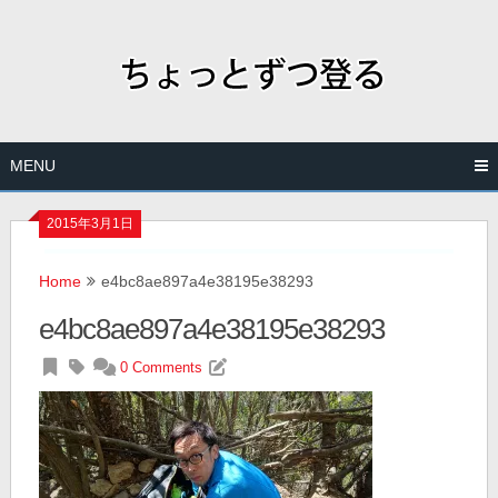
Skip
to
content
MENU
2015年3月1日
Home
e4bc8ae897a4e38195e38293
e4bc8ae897a4e38195e38293
0 Comments