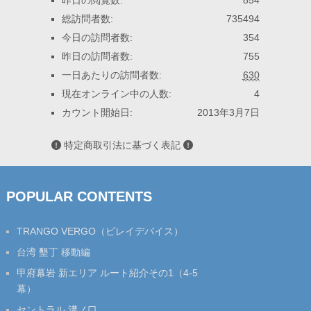
昨日の閲覧数:
854
総訪問者数:
735494
今日の訪問者数:
354
昨日の訪問者数:
755
一日あたりの訪問者数:
630
現在オンライン中の人数:
4
カウント開始日:
2013年3月7日
特定商取引法に基づく表記
POPULAR CONTENTS
TRANGO VERGO（ビレイデバイス）
台湾 墾丁 移動編
甲府幕岩 新エリア ルート紹介その1（4-5
幕）
セントラル 溝ノ口