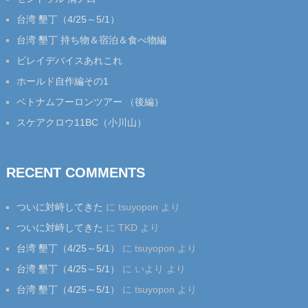
台湾 墾丁（4/25～5/1）
台湾 墾丁 持ち物＆宿泊＆食べ物編
ビレイデバイスあれこれ
ホールド自作編その1
ベトナムフーロンツアー （後編）
スケアクロウ11BC（小川山）
RECENT COMMENTS
ついに対峙してきた
に
tsuyopon
より
ついに対峙してきた
に
TKD
より
台湾 墾丁（4/25～5/1）
に
tsuyopon
より
台湾 墾丁（4/25～5/1）
に
いより
より
台湾 墾丁（4/25～5/1）
に
tsuyopon
より