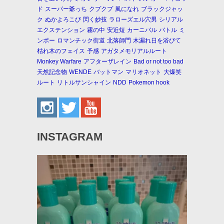
ド
スーパー爺っち
クプクプ
風になれ
ブラックジャッ
ク
ぬかよろこび
閃く妙技
ラローズエル穴男
シリアル
エクステンション
霧の中
安近短
カーニバル
バトル
ミ
ンボー
ロマンチック街道
北落師門
木漏れ日を浴びて
枯れ木のフェイス
予感
アガタメモリアルルート
Monkey Warfare
アフターザレイン
Bad or not too bad
天然記念物
WENDE
バットマン
マリオネット
大爆笑
ルート
リトルサンシャイン
NDD
Pokemon hook
INSTAGRAM