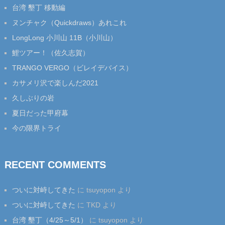
台湾 墾丁 移動編
ヌンチャク（Quickdraws）あれこれ
LongLong 小川山 11B（小川山）
鯉ツアー！（佐久志賀）
TRANGO VERGO（ビレイデバイス）
カサメリ沢で楽しんだ2021
久しぶりの岩
夏日だった甲府幕
今の限界トライ
RECENT COMMENTS
ついに対峙してきた
に
tsuyopon
より
ついに対峙してきた
に
TKD
より
台湾 墾丁（4/25～5/1）
に
tsuyopon
より