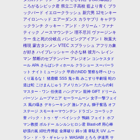
ころがるシビック君
県立二子高校
藍より青く
ブラ
ックバード
イエロークラッシュ
新穴男
12モンキー
アイロンヘッド
エアーダンス
カラヤブリ
キャデラ
ックランチ
クッキー・アンド・クリーム・ファナ
ティック
ノースマウンテン
理不尽川
ヴァージンキ
ラー
生と死の分岐点
パンピングアイアンⅠ
秋葉大
権現
蒙古タンメン
VTEC
スプラッシュ
アフリカ象
が好き
ハイプレッシャー
小さな林
彼方へ
レイン
マン
禁断のセプテンバー
アレジオン
コンケスタド
ール
APA
さらばシティホール
クラショー
スーパーラ
ット
ナイトミュージック
甲府のNDD
警察を呼べ
ひっ
くり返るな！
猪鹿蝶
SSS
鬼ヶ島
みこすり半劇場
蛇の
道は蛇
こけまんじゅう
アメリカンブルー
たたらの剣
マスター・ワン
任侠道
ハングマン
龍神
GIFT
ドリーム
パーソン
ムーブマニア
セーラームーン
女子一撃フェイ
ス
風の囁き
デキシーキング
激レアさん
獅子奮迅
オフ
ステージ
スモーキーマウンテン
ドラゴン
コーラック
誉
バック・トゥ・ザ・ベイシック
鴨鍋
フェイト
ホフ
マン教授
ボルドー
ルンルンヒロシ君
Blast-off
用心棒
砂漠の嵐
緋牡丹博徒
金庫破り
錦ヶ浦
韋駄天
UV
ムー
ラン・ド・ラ・ギャレット
WASABI
とろろ
伊達男
サ