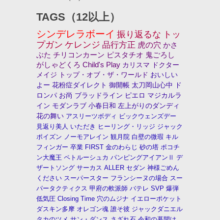
TAGS（12以上）
シンデレラボーイ
振り返るな
トッ
プガン
ケレンジ
品行方正
虎の穴
かさ
ぶた
チリコンカーン
ピスタチオ
鬼ごろし
がしゃどくろ
Child's Play
カリスマ
ドクター
メイジ
トップ・オブ・ザ・ワールド
おいしい
よー
花粉症ダイレクト
御開帳
太刀岡山心中
ド
ロンパ
お尚
ブラッドライン
ピエロ
マジカルラ
イン
モダンラブ
小春日和
左上がりのダンディ
花の舞い
アスリーツボディ
ビックウェンズデー
見返り美人
いただき
ヒーリング・リッジ
ジャック
ポイズン
ノーモアレイン
観月院
白壁の微瑕
キル
フィンガー
卒業
FIRST
金のわらじ
砂の塔
ポコチ
ン大魔王
ペトルーシュカ
パンピングアイアンⅡ
デ
ザートソング
サーカス
ALLER
セダン
神様ごめん
ください
スーパースター
フランシーヌの場合
スー
パータクティクス
甲府の軟派師
バテレ
SVP
爆弾
低気圧
Closing Time
穴のムジナ
イエローポケット
ダスキン多摩
オレゴン魂
誰そ彼
ジャックダニエル
タカのツメ
サン・ダンス
さざれ石
令和の幕開け