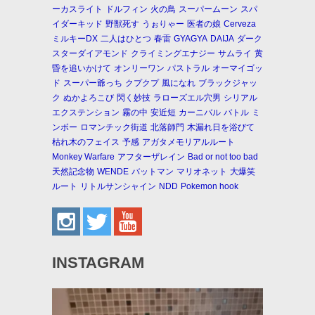
ーカスライト
ドルフィン
火の鳥
スーパームーン
スパ
イダーキッド
野獣死す
うぉりゃー
医者の娘
Cerveza
ミルキーDX
二人はひとつ
春雷
GYAGYA
DAIJA
ダーク
スターダイアモンド
クライミングエナジー
サムライ
黄
昏を追いかけて
オンリーワン
パストラル
オーマイゴッ
ド
スーパー爺っち
クプクプ
風になれ
ブラックジャッ
ク
ぬかよろこび
閃く妙技
ラローズエル穴男
シリアル
エクステンション
霧の中
安近短
カーニバル
バトル
ミ
ンボー
ロマンチック街道
北落師門
木漏れ日を浴びて
枯れ木のフェイス
予感
アガタメモリアルルート
Monkey Warfare
アフターザレイン
Bad or not too bad
天然記念物
WENDE
バットマン
マリオネット
大爆笑
ルート
リトルサンシャイン
NDD
Pokemon hook
INSTAGRAM