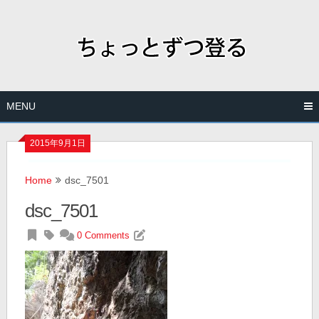
Skip
to
content
MENU
2015年9月1日
Home
dsc_7501
dsc_7501
0 Comments