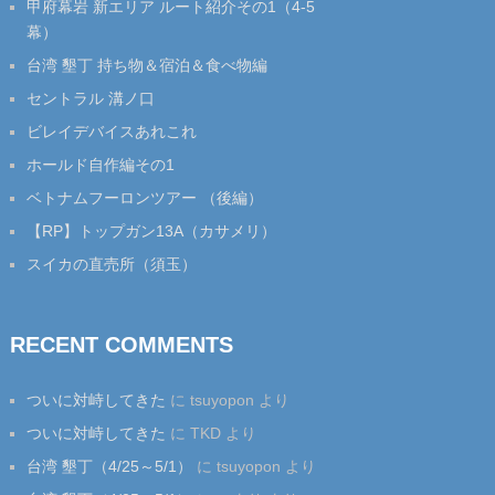
甲府幕岩 新エリア ルート紹介その1（4-5
幕）
台湾 墾丁 持ち物＆宿泊＆食べ物編
セントラル 溝ノ口
ビレイデバイスあれこれ
ホールド自作編その1
ベトナムフーロンツアー （後編）
【RP】トップガン13A（カサメリ）
スイカの直売所（須玉）
RECENT COMMENTS
ついに対峙してきた
に
tsuyopon
より
ついに対峙してきた
に
TKD
より
台湾 墾丁（4/25～5/1）
に
tsuyopon
より