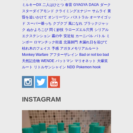
ミルキーDX
二人はひとつ
春雷
GYAGYA
DAIJA
ダーク
スターダイアモンド
クライミングエナジー
サムライ
黄
昏を追いかけて
オンリーワン
パストラル
オーマイゴッ
ド
スーパー爺っち
クプクプ
風になれ
ブラックジャッ
ク
ぬかよろこび
閃く妙技
ラローズエル穴男
シリアル
エクステンション
霧の中
安近短
カーニバル
バトル
ミ
ンボー
ロマンチック街道
北落師門
木漏れ日を浴びて
枯れ木のフェイス
予感
アガタメモリアルルート
Monkey Warfare
アフターザレイン
Bad or not too bad
天然記念物
WENDE
バットマン
マリオネット
大爆笑
ルート
リトルサンシャイン
NDD
Pokemon hook
INSTAGRAM