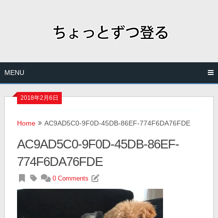
Skip
to
content
MENU
2018年2月6日
Home
AC9AD5C0-9F0D-45DB-86EF-774F6DA76FDE
AC9AD5C0-9F0D-45DB-86EF-
774F6DA76FDE
0 Comments