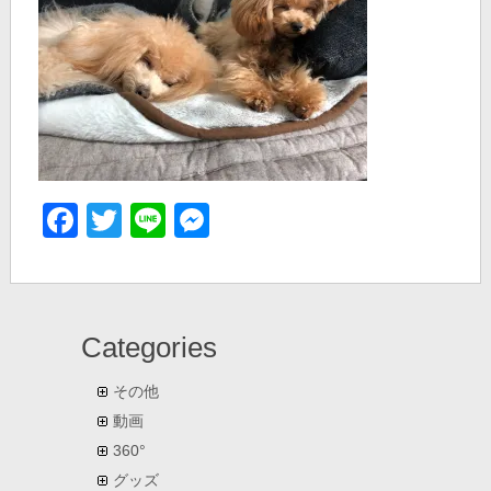
Facebook
Twitter
Line
Messenger
Categories
その他
動画
360°
グッズ