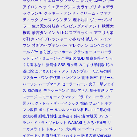
ックバード
イエロークラッシュ
新穴男
12モンキー
アイロンヘッド
エアーダンス
カラヤブリ
キャデラ
ックランチ
クッキー・アンド・クリーム・ファナ
ティック
ノースマウンテン
理不尽川
ヴァージンキ
ラー
生と死の分岐点
パンピングアイアンⅠ
秋葉大
権現
蒙古タンメン
VTEC
スプラッシュ
アフリカ象
が好き
ハイプレッシャー
小さな林
彼方へ
レイン
マン
禁断のセプテンバー
アレジオン
コンケスタド
ール
APA
さらばシティホール
クラショー
スーパーラ
ット
ナイトミュージック
甲府のNDD
警察を呼べ
ひっ
くり返るな！
猪鹿蝶
SSS
鬼ヶ島
みこすり半劇場
蛇の
道は蛇
こけまんじゅう
アメリカンブルー
たたらの剣
マスター・ワン
任侠道
ハングマン
龍神
GIFT
ドリーム
パーソン
ムーブマニア
セーラームーン
女子一撃フェイ
ス
風の囁き
デキシーキング
激レアさん
獅子奮迅
オフ
ステージ
スモーキーマウンテン
ドラゴン
コーラック
誉
バック・トゥ・ザ・ベイシック
鴨鍋
フェイト
ホフ
マン教授
ボルドー
ルンルンヒロシ君
Blast-off
用心棒
砂漠の嵐
緋牡丹博徒
金庫破り
錦ヶ浦
韋駄天
UV
ムー
ラン・ド・ラ・ギャレット
WASABI
とろろ
伊達男
サ
ーカスライト
ドルフィン
火の鳥
スーパームーン
スパ
イダーキッド
野獣死す
うぉりゃー
医者の娘
Cerveza