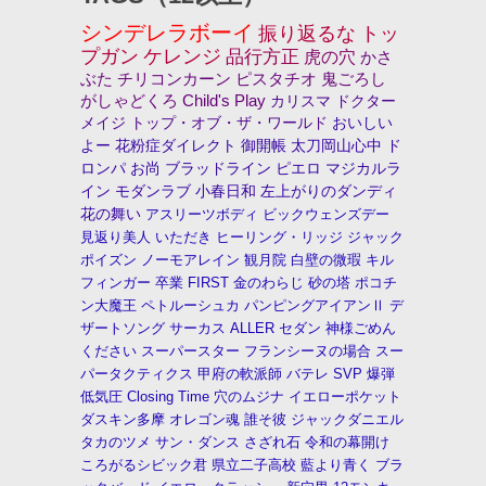
シンデレラボーイ
振り返るな
トッ
プガン
ケレンジ
品行方正
虎の穴
かさ
ぶた
チリコンカーン
ピスタチオ
鬼ごろし
がしゃどくろ
Child's Play
カリスマ
ドクター
メイジ
トップ・オブ・ザ・ワールド
おいしい
よー
花粉症ダイレクト
御開帳
太刀岡山心中
ド
ロンパ
お尚
ブラッドライン
ピエロ
マジカルラ
イン
モダンラブ
小春日和
左上がりのダンディ
花の舞い
アスリーツボディ
ビックウェンズデー
見返り美人
いただき
ヒーリング・リッジ
ジャック
ポイズン
ノーモアレイン
観月院
白壁の微瑕
キル
フィンガー
卒業
FIRST
金のわらじ
砂の塔
ポコチ
ン大魔王
ペトルーシュカ
パンピングアイアンⅡ
デ
ザートソング
サーカス
ALLER
セダン
神様ごめん
ください
スーパースター
フランシーヌの場合
スー
パータクティクス
甲府の軟派師
バテレ
SVP
爆弾
低気圧
Closing Time
穴のムジナ
イエローポケット
ダスキン多摩
オレゴン魂
誰そ彼
ジャックダニエル
タカのツメ
サン・ダンス
さざれ石
令和の幕開け
ころがるシビック君
県立二子高校
藍より青く
ブラ