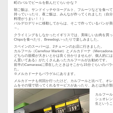
町のバルでビールを飲んだぐらいかな？
朝ご飯は、サンドイッチやヨーグルト、フルーツなどを食べて
持っていったり、夜ご飯は、みんなが作ってくれました（自分
料理がうまい！！）
バルデロデリャに移動してからは、そこで作っているパンが美
～。
クライミングをしなかったイギリスでは、美味しいお肉を買って
Chipsを食べたり、Brewdogいったりで楽しみました。
スペインのスーパーは、2チェーンのお店に行きました。
カルフール（Carrefour Market）とメルカドーナ（Mercadon
どちらの規模が大きいとかは良く分かりませんが、個人的には
ん置いてある）がたくさんあったカルフールがお勧めです。
前半のCamarasaに滞在したときはそこから15分ぐらいのバ
た。
※メルカドーナもバラゲルにあります。
メルカドーナも何回か行ったけど、カルフールと比べて、オレ
ムをその場で切ってくれるサービスがあったり、あとは魚介類
カルフール
シュオレン
生というこ