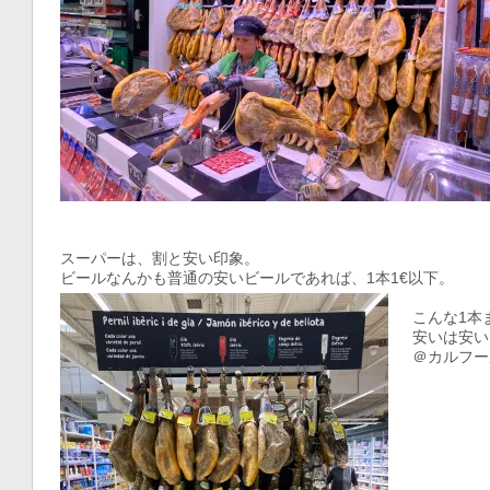
スーパーは、割と安い印象。
ビールなんかも普通の安いビールであれば、1本1€以下。
こんな1本
安いは安い
＠カルフー