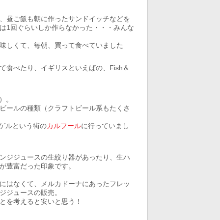
、昼ご飯も朝に作ったサンドイッチなどを
は1回ぐらいしか作らなかった・・・みんな
味しくて、毎朝、買って食べていました
食べたり、イギリスといえばの、Fish＆
a）。
ビールの種類（クラフトビール系もたくさ
ラゲルという街の
カルフール
に行っていまし
ンジジュースの生絞り器があったり、生ハ
が豊富だった印象です。
にはなくて、メルカドーナにあったフレッ
ジジュースの販売。
とを考えると安いと思う！