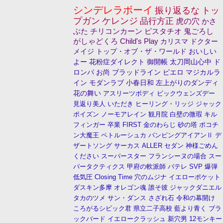
シンデレラボーイ
振り返るな
トッ
プガン
ケレンジ
品行方正
虎の穴
かさ
ぶた
チリコンカーン
ピスタチオ
鬼ごろし
がしゃどくろ
Child's Play
カリスマ
ドクター
メイジ
トップ・オブ・ザ・ワールド
おいしい
よー
花粉症ダイレクト
御開帳
太刀岡山心中
ド
ロンパ
お尚
ブラッドライン
ピエロ
マジカルラ
イン
モダンラブ
小春日和
左上がりのダンディ
花の舞い
アスリーツボディ
ビックウェンズデー
見返り美人
いただき
ヒーリング・リッジ
ジャック
ポイズン
ノーモアレイン
観月院
白壁の微瑕
キル
フィンガー
卒業
FIRST
金のわらじ
砂の塔
ポコチ
ン大魔王
ペトルーシュカ
パンピングアイアンⅡ
デ
ザートソング
サーカス
ALLER
セダン
神様ごめん
ください
スーパースター
フランシーヌの場合
スー
パータクティクス
甲府の軟派師
バテレ
SVP
爆弾
低気圧
Closing Time
穴のムジナ
イエローポケット
ダスキン多摩
オレゴン魂
誰そ彼
ジャックダニエル
タカのツメ
サン・ダンス
さざれ石
令和の幕開け
ころがるシビック君
県立二子高校
藍より青く
ブラ
ックバード
イエロークラッシュ
新穴男
12モンキー