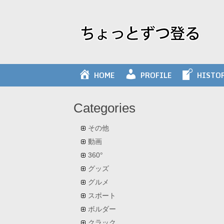
Skip
to
content
HOME
PROFILE
HISTO
Categories
その他
動画
360°
グッズ
グルメ
スポート
ボルダー
クラック