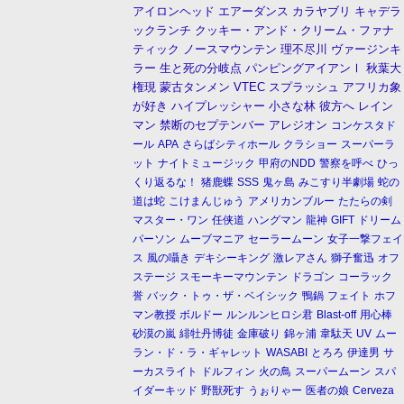
アイロンヘッド
エアーダンス
カラヤブリ
キャデラ
ックランチ
クッキー・アンド・クリーム・ファナ
ティック
ノースマウンテン
理不尽川
ヴァージンキ
ラー
生と死の分岐点
パンピングアイアンⅠ
秋葉大
権現
蒙古タンメン
VTEC
スプラッシュ
アフリカ象
が好き
ハイプレッシャー
小さな林
彼方へ
レイン
マン
禁断のセプテンバー
アレジオン
コンケスタド
ール
APA
さらばシティホール
クラショー
スーパーラ
ット
ナイトミュージック
甲府のNDD
警察を呼べ
ひっ
くり返るな！
猪鹿蝶
SSS
鬼ヶ島
みこすり半劇場
蛇の
道は蛇
こけまんじゅう
アメリカンブルー
たたらの剣
マスター・ワン
任侠道
ハングマン
龍神
GIFT
ドリーム
パーソン
ムーブマニア
セーラームーン
女子一撃フェイ
ス
風の囁き
デキシーキング
激レアさん
獅子奮迅
オフ
ステージ
スモーキーマウンテン
ドラゴン
コーラック
誉
バック・トゥ・ザ・ベイシック
鴨鍋
フェイト
ホフ
マン教授
ボルドー
ルンルンヒロシ君
Blast-off
用心棒
砂漠の嵐
緋牡丹博徒
金庫破り
錦ヶ浦
韋駄天
UV
ムー
ラン・ド・ラ・ギャレット
WASABI
とろろ
伊達男
サ
ーカスライト
ドルフィン
火の鳥
スーパームーン
スパ
イダーキッド
野獣死す
うぉりゃー
医者の娘
Cerveza