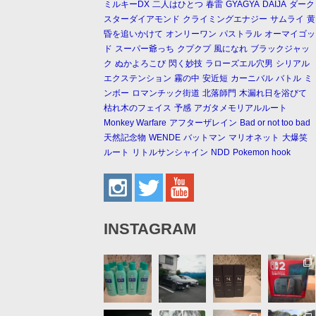
ミルキーDX
二人はひとつ
春雷
GYAGYA
DAIJA
ダーク
スターダイアモンド
クライミングエナジー
サムライ
黄
昏を追いかけて
オンリーワン
パストラル
オーマイゴッ
ド
スーパー爺っち
クプクプ
風になれ
ブラックジャッ
ク
ぬかよろこび
閃く妙技
ラローズエル穴男
シリアル
エクステンション
霧の中
安近短
カーニバル
バトル
ミ
ンボー
ロマンチック街道
北落師門
木漏れ日を浴びて
枯れ木のフェイス
予感
アガタメモリアルルート
Monkey Warfare
アフターザレイン
Bad or not too bad
天然記念物
WENDE
バットマン
マリオネット
大爆笑
ルート
リトルサンシャイン
NDD
Pokemon hook
INSTAGRAM