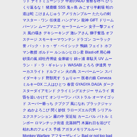
ット
ナイトミュージック
甲府のNDD
警察を呼べ
ひっ
くり返るな！
猪鹿蝶
SSS
鬼ヶ島
みこすり半劇場
蛇の
道は蛇
こけまんじゅう
アメリカンブルー
たたらの剣
マスター・ワン
任侠道
ハングマン
龍神
GIFT
ドリーム
パーソン
ムーブマニア
セーラームーン
女子一撃フェイ
ス
風の囁き
デキシーキング
激レアさん
獅子奮迅
オフ
ステージ
スモーキーマウンテン
ドラゴン
コーラック
誉
バック・トゥ・ザ・ベイシック
鴨鍋
フェイト
ホフ
マン教授
ボルドー
ルンルンヒロシ君
Blast-off
用心棒
砂漠の嵐
緋牡丹博徒
金庫破り
錦ヶ浦
韋駄天
UV
ムー
ラン・ド・ラ・ギャレット
WASABI
とろろ
伊達男
サ
ーカスライト
ドルフィン
火の鳥
スーパームーン
スパ
イダーキッド
野獣死す
うぉりゃー
医者の娘
Cerveza
ミルキーDX
二人はひとつ
春雷
GYAGYA
DAIJA
ダーク
スターダイアモンド
クライミングエナジー
サムライ
黄
昏を追いかけて
オンリーワン
パストラル
オーマイゴッ
ド
スーパー爺っち
クプクプ
風になれ
ブラックジャッ
ク
ぬかよろこび
閃く妙技
ラローズエル穴男
シリアル
エクステンション
霧の中
安近短
カーニバル
バトル
ミ
ンボー
ロマンチック街道
北落師門
木漏れ日を浴びて
枯れ木のフェイス
予感
アガタメモリアルルート
Monkey Warfare
アフターザレイン
Bad or not too bad