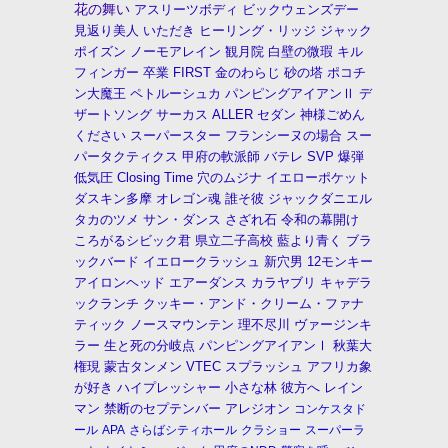
花の舞い
アスリーツボディ
ビックウェンズデー
見返り美人
いただき
ヒーリング・リッジ
ジャック
ポイズン
ノーモアレイン
観月院
白壁の微瑕
キル
フィンガー
卒業
FIRST
金のわらじ
砂の塔
ポコチ
ン大魔王
ペトルーシュカ
パンピングアイアンⅡ
デ
ザートソング
サーカス
ALLER
セダン
神様ごめん
ください
スーパースター
フランシーヌの場合
スー
パータクティクス
甲府の軟派師
バテレ
SVP
爆弾
低気圧
Closing Time
穴のムジナ
イエローポケット
ダスキン多摩
オレゴン魂
誰そ彼
ジャックダニエル
タカのツメ
サン・ダンス
さざれ石
令和の幕開け
ころがるシビック君
県立二子高校
藍より青く
ブラ
ックバード
イエロークラッシュ
新穴男
12モンキー
アイロンヘッド
エアーダンス
カラヤブリ
キャデラ
ックランチ
クッキー・アンド・クリーム・ファナ
ティック
ノースマウンテン
理不尽川
ヴァージンキ
ラー
生と死の分岐点
パンピングアイアンⅠ
秋葉大
権現
蒙古タンメン
VTEC
スプラッシュ
アフリカ象
が好き
ハイプレッシャー
小さな林
彼方へ
レイン
マン
禁断のセプテンバー
アレジオン
コンケスタド
ール
APA
さらばシティホール
クラショー
スーパーラ