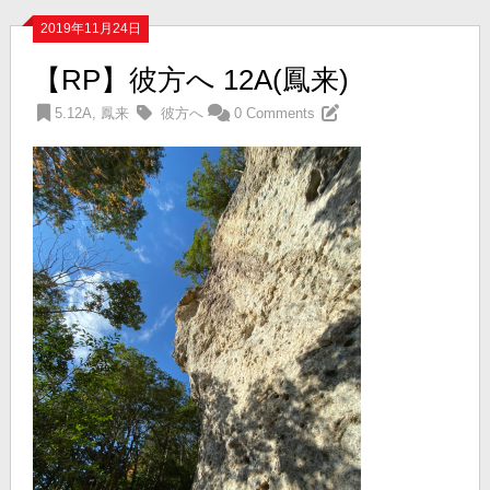
2019年11月24日
【RP】彼方へ 12A(鳳来)
5.12A
,
鳳来
彼方へ
0 Comments