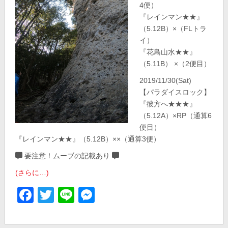
4便）
『レインマン★★』
（5.12B）×（FLトラ
イ）
『花鳥山水★★』
（5.11B） ×（2便目）
2019/11/30(Sat)
【パラダイスロック】
『彼方へ★★★』
（5.12A）×RP（通算6
便目）
『レインマン★★』（5.12B）××（通算3便）
要注意！ムーブの記載あり
(さらに…)
Facebook
Twitter
Line
Messenger