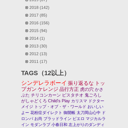
2018
(142)
2017
(85)
2016
(156)
2015
(94)
2014
(1)
2013
(30)
2012
(13)
2011
(17)
TAGS（12以上）
シンデレラボーイ
振り返るな
トッ
プガン
ケレンジ
品行方正
虎の穴
かさ
ぶた
チリコンカーン
ピスタチオ
鬼ごろし
がしゃどくろ
Child's Play
カリスマ
ドクター
メイジ
トップ・オブ・ザ・ワールド
おいしい
よー
花粉症ダイレクト
御開帳
太刀岡山心中
ド
ロンパ
お尚
ブラッドライン
ピエロ
マジカルラ
イン
モダンラブ
小春日和
左上がりのダンディ