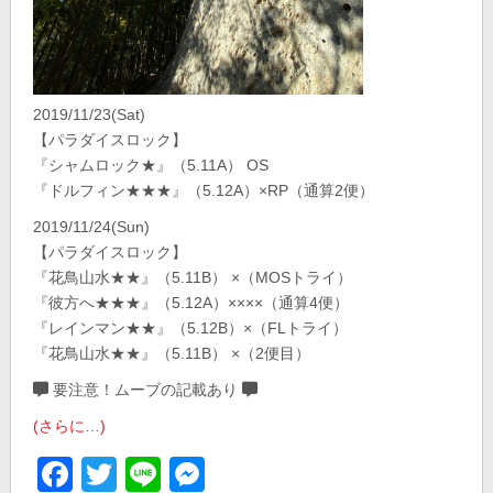
2019/11/23(Sat)
【パラダイスロック】
『シャムロック★』（5.11A） OS
『ドルフィン★★★』（5.12A）×RP（通算2便）
2019/11/24(Sun)
【パラダイスロック】
『花鳥山水★★』（5.11B） ×（MOSトライ）
『彼方へ★★★』（5.12A）××××（通算4便）
『レインマン★★』（5.12B）×（FLトライ）
『花鳥山水★★』（5.11B） ×（2便目）
要注意！ムーブの記載あり
(さらに…)
Facebook
Twitter
Line
Messenger