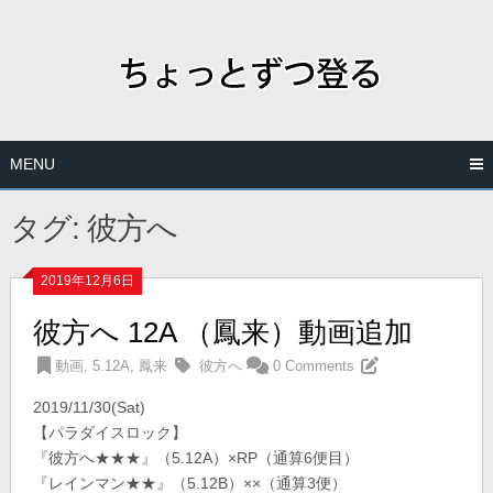
Skip
to
content
MENU
タグ:
彼方へ
2019年12月6日
彼方へ 12A （鳳来）動画追加
動画
,
5.12A
,
鳳来
彼方へ
0 Comments
2019/11/30(Sat)
【パラダイスロック】
『彼方へ★★★』（5.12A）×RP（通算6便目）
『レインマン★★』（5.12B）××（通算3便）