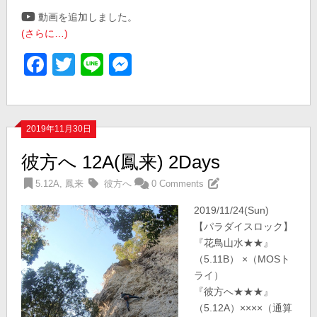
動画を追加しました。
(さらに…)
Facebook
Twitter
Line
Messenger
2019年11月30日
彼方へ 12A(鳳来) 2Days
5.12A
,
鳳来
彼方へ
0 Comments
2019/11/24(Sun)
【パラダイスロック】
『花鳥山水★★』
（5.11B） ×（MOSト
ライ）
『彼方へ★★★』
（5.12A）××××（通算