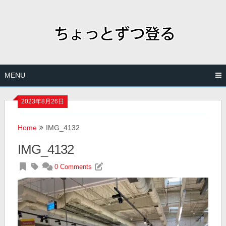
Skip
to
content
MENU
2023年8月26日
Home
IMG_4132
IMG_4132
0 Comments