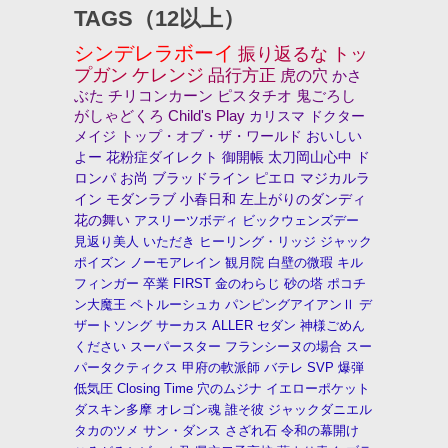
TAGS（12以上）
シンデレラボーイ
振り返るな
トッ
プガン
ケレンジ
品行方正
虎の穴
かさ
ぶた
チリコンカーン
ピスタチオ
鬼ごろし
がしゃどくろ
Child's Play
カリスマ
ドクター
メイジ
トップ・オブ・ザ・ワールド
おいしい
よー
花粉症ダイレクト
御開帳
太刀岡山心中
ド
ロンパ
お尚
ブラッドライン
ピエロ
マジカルラ
イン
モダンラブ
小春日和
左上がりのダンディ
花の舞い
アスリーツボディ
ビックウェンズデー
見返り美人
いただき
ヒーリング・リッジ
ジャック
ポイズン
ノーモアレイン
観月院
白壁の微瑕
キル
フィンガー
卒業
FIRST
金のわらじ
砂の塔
ポコチ
ン大魔王
ペトルーシュカ
パンピングアイアンⅡ
デ
ザートソング
サーカス
ALLER
セダン
神様ごめん
ください
スーパースター
フランシーヌの場合
スー
パータクティクス
甲府の軟派師
バテレ
SVP
爆弾
低気圧
Closing Time
穴のムジナ
イエローポケット
ダスキン多摩
オレゴン魂
誰そ彼
ジャックダニエル
タカのツメ
サン・ダンス
さざれ石
令和の幕開け