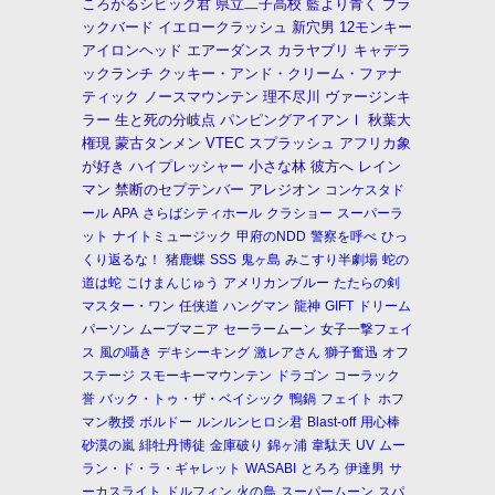
ころがるシビック君
県立二子高校
藍より青く
ブラ
ックバード
イエロークラッシュ
新穴男
12モンキー
アイロンヘッド
エアーダンス
カラヤブリ
キャデラ
ックランチ
クッキー・アンド・クリーム・ファナ
ティック
ノースマウンテン
理不尽川
ヴァージンキ
ラー
生と死の分岐点
パンピングアイアンⅠ
秋葉大
権現
蒙古タンメン
VTEC
スプラッシュ
アフリカ象
が好き
ハイプレッシャー
小さな林
彼方へ
レイン
マン
禁断のセプテンバー
アレジオン
コンケスタド
ール
APA
さらばシティホール
クラショー
スーパーラ
ット
ナイトミュージック
甲府のNDD
警察を呼べ
ひっ
くり返るな！
猪鹿蝶
SSS
鬼ヶ島
みこすり半劇場
蛇の
道は蛇
こけまんじゅう
アメリカンブルー
たたらの剣
マスター・ワン
任侠道
ハングマン
龍神
GIFT
ドリーム
パーソン
ムーブマニア
セーラームーン
女子一撃フェイ
ス
風の囁き
デキシーキング
激レアさん
獅子奮迅
オフ
ステージ
スモーキーマウンテン
ドラゴン
コーラック
誉
バック・トゥ・ザ・ベイシック
鴨鍋
フェイト
ホフ
マン教授
ボルドー
ルンルンヒロシ君
Blast-off
用心棒
砂漠の嵐
緋牡丹博徒
金庫破り
錦ヶ浦
韋駄天
UV
ムー
ラン・ド・ラ・ギャレット
WASABI
とろろ
伊達男
サ
ーカスライト
ドルフィン
火の鳥
スーパームーン
スパ