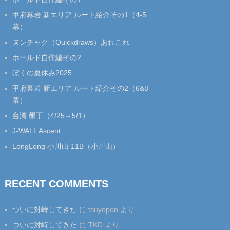
甲府幕岩 新エリア ルート紹介その1（4-5
幕）
ヌンチャク（Quickdraws）あれこれ
ホールド自作編その2
ぼくの夏休み2025
甲府幕岩 新エリア ルート紹介その2（6&8
幕）
台湾 墾丁（4/25～5/1）
J-WALL Ascent
LongLong 小川山 11B（小川山）
RECENT COMMENTS
ついに対峙してきた
に
tsuyopon
より
ついに対峙してきた
に
TKD
より