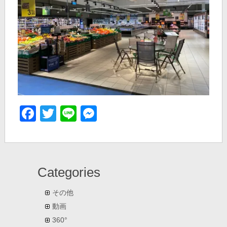
Facebook
Twitter
Line
Messenger
Categories
その他
動画
360°