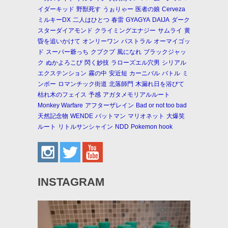
イダーキッド
野獣死す
うぉりゃー
医者の娘
Cerveza
ミルキーDX
二人はひとつ
春雷
GYAGYA
DAIJA
ダーク
スターダイアモンド
クライミングエナジー
サムライ
黄
昏を追いかけて
オンリーワン
パストラル
オーマイゴッ
ド
スーパー爺っち
クプクプ
風になれ
ブラックジャッ
ク
ぬかよろこび
閃く妙技
ラローズエル穴男
シリアル
エクステンション
霧の中
安近短
カーニバル
バトル
ミ
ンボー
ロマンチック街道
北落師門
木漏れ日を浴びて
枯れ木のフェイス
予感
アガタメモリアルルート
Monkey Warfare
アフターザレイン
Bad or not too bad
天然記念物
WENDE
バットマン
マリオネット
大爆笑
ルート
リトルサンシャイン
NDD
Pokemon hook
INSTAGRAM