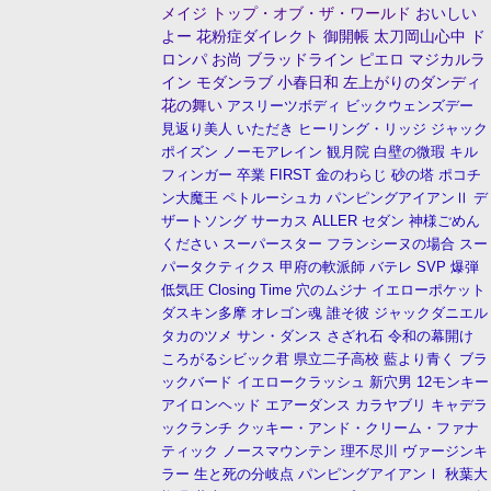
メイジ
トップ・オブ・ザ・ワールド
おいしい
よー
花粉症ダイレクト
御開帳
太刀岡山心中
ド
ロンパ
お尚
ブラッドライン
ピエロ
マジカルラ
イン
モダンラブ
小春日和
左上がりのダンディ
花の舞い
アスリーツボディ
ビックウェンズデー
見返り美人
いただき
ヒーリング・リッジ
ジャック
ポイズン
ノーモアレイン
観月院
白壁の微瑕
キル
フィンガー
卒業
FIRST
金のわらじ
砂の塔
ポコチ
ン大魔王
ペトルーシュカ
パンピングアイアンⅡ
デ
ザートソング
サーカス
ALLER
セダン
神様ごめん
ください
スーパースター
フランシーヌの場合
スー
パータクティクス
甲府の軟派師
バテレ
SVP
爆弾
低気圧
Closing Time
穴のムジナ
イエローポケット
ダスキン多摩
オレゴン魂
誰そ彼
ジャックダニエル
タカのツメ
サン・ダンス
さざれ石
令和の幕開け
ころがるシビック君
県立二子高校
藍より青く
ブラ
ックバード
イエロークラッシュ
新穴男
12モンキー
アイロンヘッド
エアーダンス
カラヤブリ
キャデラ
ックランチ
クッキー・アンド・クリーム・ファナ
ティック
ノースマウンテン
理不尽川
ヴァージンキ
ラー
生と死の分岐点
パンピングアイアンⅠ
秋葉大