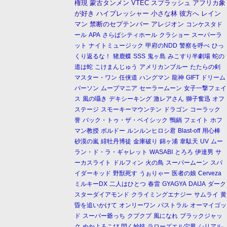
権現
蒙古タンメン
VTEC
スプラッシュ
アフリカ象
が好き
ハイプレッシャー
小さな林
彼方へ
レイン
マン
禁断のセプテンバー
アレジオン
コンケスタド
ール
APA
さらばシティホール
クラショー
スーパーラ
ット
ナイトミュージック
甲府のNDD
警察を呼べ
ひっ
くり返るな！
猪鹿蝶
SSS
鬼ヶ島
みこすり半劇場
蛇の
道は蛇
こけまんじゅう
アメリカンブルー
たたらの剣
マスター・ワン
任侠道
ハングマン
龍神
GIFT
ドリーム
パーソン
ムーブマニア
セーラームーン
女子一撃フェイ
ス
風の囁き
デキシーキング
激レアさん
獅子奮迅
オフ
ステージ
スモーキーマウンテン
ドラゴン
コーラック
誉
バック・トゥ・ザ・ベイシック
鴨鍋
フェイト
ホフ
マン教授
ボルドー
ルンルンヒロシ君
Blast-off
用心棒
砂漠の嵐
緋牡丹博徒
金庫破り
錦ヶ浦
韋駄天
UV
ムー
ラン・ド・ラ・ギャレット
WASABI
とろろ
伊達男
サ
ーカスライト
ドルフィン
火の鳥
スーパームーン
スパ
イダーキッド
野獣死す
うぉりゃー
医者の娘
Cerveza
ミルキーDX
二人はひとつ
春雷
GYAGYA
DAIJA
ダーク
スターダイアモンド
クライミングエナジー
サムライ
黄
昏を追いかけて
オンリーワン
パストラル
オーマイゴッ
ド
スーパー爺っち
クプクプ
風になれ
ブラックジャッ
ク
ぬかよろこび
閃く妙技
ラローズエル穴男
シリアル