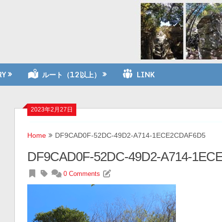
RY
ルート（12以上）
LINK
2023年2月27日
Home
DF9CAD0F-52DC-49D2-A714-1ECE2CDAF6D5
DF9CAD0F-52DC-49D2-A714-1EC
0 Comments