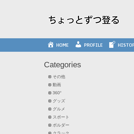
Skip
to
content
HOME
PROFILE
HISTO
Categories
その他
動画
360°
グッズ
グルメ
スポート
ボルダー
クラック