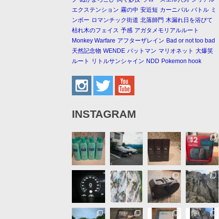
エクステンション
霧の中
安近短
カーニバル
バトル
ミ
ンボー
ロマンチック街道
北落師門
木漏れ日を浴びて
枯れ木のフェイス
予感
アガタメモリアルルート
Monkey Warfare
アフターザレイン
Bad or not too bad
天然記念物
WENDE
バットマン
マリオネット
大爆笑
ルート
リトルサンシャイン
NDD
Pokemon hook
INSTAGRAM