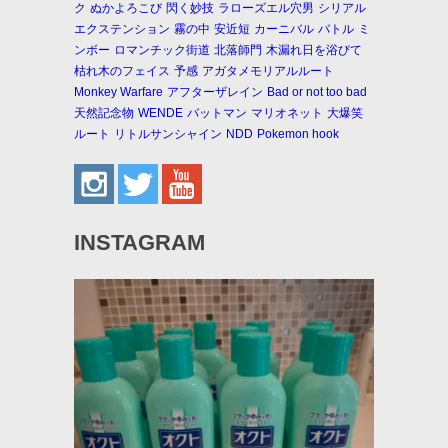
ク
ぬかよろこび
閃く妙技
ラローズエル穴男
シリアル
エクステンション
霧の中
安近短
カーニバル
バトル
ミ
ンボー
ロマンチック街道
北落師門
木漏れ日を浴びて
枯れ木のフェイス
予感
アガタメモリアルルート
Monkey Warfare
アフターザレイン
Bad or not too bad
天然記念物
WENDE
バットマン
マリオネット
大爆笑
ルート
リトルサンシャイン
NDD
Pokemon hook
INSTAGRAM