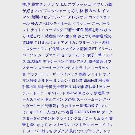
権現
蒙古タンメン
VTEC
スプラッシュ
アフリカ象
が好き
ハイプレッシャー
小さな林
彼方へ
レイン
マン
禁断のセプテンバー
アレジオン
コンケスタド
ール
APA
さらばシティホール
クラショー
スーパーラ
ット
ナイトミュージック
甲府のNDD
警察を呼べ
ひっ
くり返るな！
猪鹿蝶
SSS
鬼ヶ島
みこすり半劇場
蛇の
道は蛇
こけまんじゅう
アメリカンブルー
たたらの剣
マスター・ワン
任侠道
ハングマン
龍神
GIFT
ドリーム
パーソン
ムーブマニア
セーラームーン
女子一撃フェイ
ス
風の囁き
デキシーキング
激レアさん
獅子奮迅
オフ
ステージ
スモーキーマウンテン
ドラゴン
コーラック
誉
バック・トゥ・ザ・ベイシック
鴨鍋
フェイト
ホフ
マン教授
ボルドー
ルンルンヒロシ君
Blast-off
用心棒
砂漠の嵐
緋牡丹博徒
金庫破り
錦ヶ浦
韋駄天
UV
ムー
ラン・ド・ラ・ギャレット
WASABI
とろろ
伊達男
サ
ーカスライト
ドルフィン
火の鳥
スーパームーン
スパ
イダーキッド
野獣死す
うぉりゃー
医者の娘
Cerveza
ミルキーDX
二人はひとつ
春雷
GYAGYA
DAIJA
ダーク
スターダイアモンド
クライミングエナジー
サムライ
黄
昏を追いかけて
オンリーワン
パストラル
オーマイゴッ
ド
スーパー爺っち
クプクプ
風になれ
ブラックジャッ