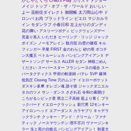
がしゃどくろ
Child's Play
カリスマ
ドクター
メイジ
トップ・オブ・ザ・ワールド
おいしい
よー
花粉症ダイレクト
御開帳
太刀岡山心中
ド
ロンパ
お尚
ブラッドライン
ピエロ
マジカルラ
イン
モダンラブ
小春日和
左上がりのダンディ
花の舞い
アスリーツボディ
ビックウェンズデー
見返り美人
いただき
ヒーリング・リッジ
ジャック
ポイズン
ノーモアレイン
観月院
白壁の微瑕
キル
フィンガー
卒業
FIRST
金のわらじ
砂の塔
ポコチ
ン大魔王
ペトルーシュカ
パンピングアイアンⅡ
デ
ザートソング
サーカス
ALLER
セダン
神様ごめん
ください
スーパースター
フランシーヌの場合
スー
パータクティクス
甲府の軟派師
バテレ
SVP
爆弾
低気圧
Closing Time
穴のムジナ
イエローポケット
ダスキン多摩
オレゴン魂
誰そ彼
ジャックダニエル
タカのツメ
サン・ダンス
さざれ石
令和の幕開け
ころがるシビック君
県立二子高校
藍より青く
ブラ
ックバード
イエロークラッシュ
新穴男
12モンキー
アイロンヘッド
エアーダンス
カラヤブリ
キャデラ
ックランチ
クッキー・アンド・クリーム・ファナ
ティック
ノースマウンテン
理不尽川
ヴァージンキ
ラー
生と死の分岐点
パンピングアイアンⅠ
秋葉大