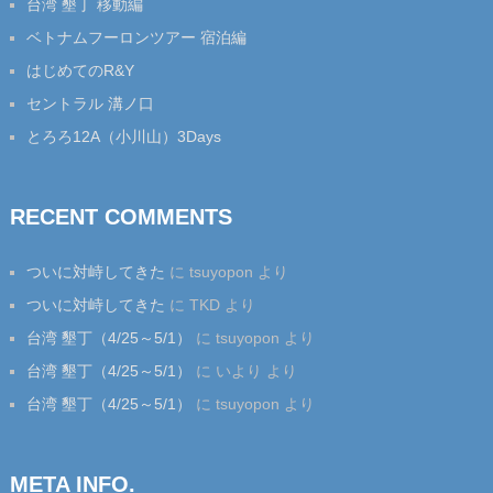
台湾 墾丁 移動編
ベトナムフーロンツアー 宿泊編
はじめてのR&Y
セントラル 溝ノ口
とろろ12A（小川山）3Days
RECENT COMMENTS
ついに対峙してきた
に
tsuyopon
より
ついに対峙してきた
に
TKD
より
台湾 墾丁（4/25～5/1）
に
tsuyopon
より
台湾 墾丁（4/25～5/1）
に
いより
より
台湾 墾丁（4/25～5/1）
に
tsuyopon
より
META INFO.