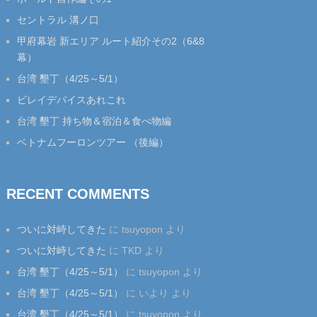
セントラル 溝ノ口
甲府幕岩 新エリア ルート紹介その2（6&8
幕）
台湾 墾丁（4/25～5/1）
ビレイデバイスあれこれ
台湾 墾丁 持ち物＆宿泊＆食べ物編
ベトナムフーロンツアー （後編）
RECENT COMMENTS
ついに対峙してきた
に
tsuyopon
より
ついに対峙してきた
に
TKD
より
台湾 墾丁（4/25～5/1）
に
tsuyopon
より
台湾 墾丁（4/25～5/1）
に
いより
より
台湾 墾丁（4/25～5/1）
に
tsuyopon
より