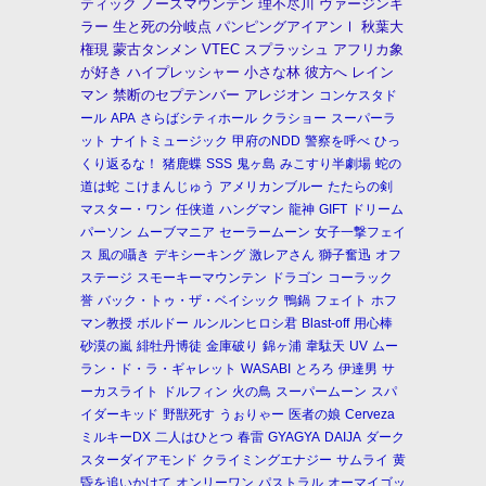
ティック
ノースマウンテン
理不尽川
ヴァージンキ
ラー
生と死の分岐点
パンピングアイアンⅠ
秋葉大
権現
蒙古タンメン
VTEC
スプラッシュ
アフリカ象
が好き
ハイプレッシャー
小さな林
彼方へ
レイン
マン
禁断のセプテンバー
アレジオン
コンケスタド
ール
APA
さらばシティホール
クラショー
スーパーラ
ット
ナイトミュージック
甲府のNDD
警察を呼べ
ひっ
くり返るな！
猪鹿蝶
SSS
鬼ヶ島
みこすり半劇場
蛇の
道は蛇
こけまんじゅう
アメリカンブルー
たたらの剣
マスター・ワン
任侠道
ハングマン
龍神
GIFT
ドリーム
パーソン
ムーブマニア
セーラームーン
女子一撃フェイ
ス
風の囁き
デキシーキング
激レアさん
獅子奮迅
オフ
ステージ
スモーキーマウンテン
ドラゴン
コーラック
誉
バック・トゥ・ザ・ベイシック
鴨鍋
フェイト
ホフ
マン教授
ボルドー
ルンルンヒロシ君
Blast-off
用心棒
砂漠の嵐
緋牡丹博徒
金庫破り
錦ヶ浦
韋駄天
UV
ムー
ラン・ド・ラ・ギャレット
WASABI
とろろ
伊達男
サ
ーカスライト
ドルフィン
火の鳥
スーパームーン
スパ
イダーキッド
野獣死す
うぉりゃー
医者の娘
Cerveza
ミルキーDX
二人はひとつ
春雷
GYAGYA
DAIJA
ダーク
スターダイアモンド
クライミングエナジー
サムライ
黄
昏を追いかけて
オンリーワン
パストラル
オーマイゴッ