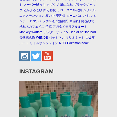
ド
スーパー爺っち
クプクプ
風になれ
ブラックジャッ
ク
ぬかよろこび
閃く妙技
ラローズエル穴男
シリアル
エクステンション
霧の中
安近短
カーニバル
バトル
ミ
ンボー
ロマンチック街道
北落師門
木漏れ日を浴びて
枯れ木のフェイス
予感
アガタメモリアルルート
Monkey Warfare
アフターザレイン
Bad or not too bad
天然記念物
WENDE
バットマン
マリオネット
大爆笑
ルート
リトルサンシャイン
NDD
Pokemon hook
INSTAGRAM