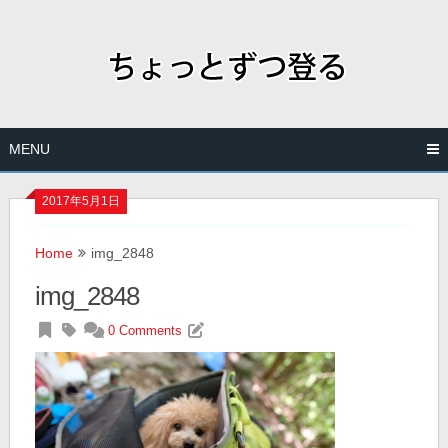
Skip
to
content
MENU
2017年5月1日
Home
img_2848
img_2848
0 Comments