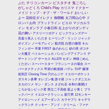
ぶた
チリコンカーン
ピスタチオ
鬼ごろし
がしゃどくろ
Child's Play
カリスマ
ドクター
メイジ
トップ・オブ・ザ・ワールド
おいしい
よー
花粉症ダイレクト
御開帳
太刀岡山心中
ド
ロンパ
お尚
ブラッドライン
ピエロ
マジカルラ
イン
モダンラブ
小春日和
左上がりのダンディ
花の舞い
アスリーツボディ
ビックウェンズデー
見返り美人
いただき
ヒーリング・リッジ
ジャック
ポイズン
ノーモアレイン
観月院
白壁の微瑕
キル
フィンガー
卒業
FIRST
金のわらじ
砂の塔
ポコチ
ン大魔王
ペトルーシュカ
パンピングアイアンⅡ
デ
ザートソング
サーカス
ALLER
セダン
神様ごめん
ください
スーパースター
フランシーヌの場合
スー
パータクティクス
甲府の軟派師
バテレ
SVP
爆弾
低気圧
Closing Time
穴のムジナ
イエローポケット
ダスキン多摩
オレゴン魂
誰そ彼
ジャックダニエル
タカのツメ
サン・ダンス
さざれ石
令和の幕開け
ころがるシビック君
県立二子高校
藍より青く
ブラ
ックバード
イエロークラッシュ
新穴男
12モンキー
アイロンヘッド
エアーダンス
カラヤブリ
キャデラ
ックランチ
クッキー・アンド・クリーム・ファナ