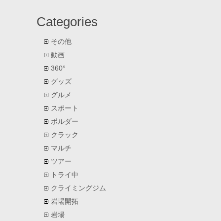
Categories
その他
動画
360°
グッズ
グルメ
スポート
ボルダー
クラック
マルチ
ツアー
トライ中
クライミングジム
岩場開拓
岩場