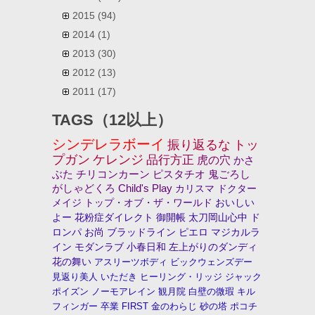
2015
(94)
2014
(1)
2013
(30)
2012
(13)
2011
(17)
TAGS（12以上）
シンデレラボーイ
振り返るな
トッ
プガン
ケレンジ
品行方正
虎の穴
かさ
ぶた
チリコンカーン
ピスタチオ
鬼ごろし
がしゃどくろ
Child's Play
カリスマ
ドクター
メイジ
トップ・オブ・ザ・ワールド
おいしい
よー
花粉症ダイレクト
御開帳
太刀岡山心中
ド
ロンパ
お尚
ブラッドライン
ピエロ
マジカルラ
イン
モダンラブ
小春日和
左上がりのダンディ
花の舞い
アスリーツボディ
ビックウェンズデー
見返り美人
いただき
ヒーリング・リッジ
ジャック
ポイズン
ノーモアレイン
観月院
白壁の微瑕
キル
フィンガー
卒業
FIRST
金のわらじ
砂の塔
ポコチ