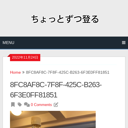
Skip
to
content
MENU
2022年11月24日
Home
8FC8AF8C-7F8F-425C-B263-6F3E0FF81851
8FC8AF8C-7F8F-425C-B263-
6F3E0FF81851
0 Comments