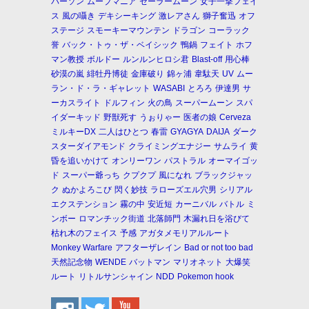
パーソン
ムーブマニア
セーラームーン
女子一撃フェイ
ス
風の囁き
デキシーキング
激レアさん
獅子奮迅
オフ
ステージ
スモーキーマウンテン
ドラゴン
コーラック
誉
バック・トゥ・ザ・ベイシック
鴨鍋
フェイト
ホフ
マン教授
ボルドー
ルンルンヒロシ君
Blast-off
用心棒
砂漠の嵐
緋牡丹博徒
金庫破り
錦ヶ浦
韋駄天
UV
ムー
ラン・ド・ラ・ギャレット
WASABI
とろろ
伊達男
サ
ーカスライト
ドルフィン
火の鳥
スーパームーン
スパ
イダーキッド
野獣死す
うぉりゃー
医者の娘
Cerveza
ミルキーDX
二人はひとつ
春雷
GYAGYA
DAIJA
ダーク
スターダイアモンド
クライミングエナジー
サムライ
黄
昏を追いかけて
オンリーワン
パストラル
オーマイゴッ
ド
スーパー爺っち
クプクプ
風になれ
ブラックジャッ
ク
ぬかよろこび
閃く妙技
ラローズエル穴男
シリアル
エクステンション
霧の中
安近短
カーニバル
バトル
ミ
ンボー
ロマンチック街道
北落師門
木漏れ日を浴びて
枯れ木のフェイス
予感
アガタメモリアルルート
Monkey Warfare
アフターザレイン
Bad or not too bad
天然記念物
WENDE
バットマン
マリオネット
大爆笑
ルート
リトルサンシャイン
NDD
Pokemon hook