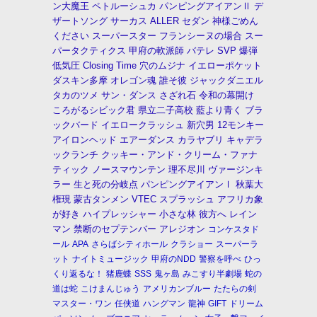
ン大魔王
ペトルーシュカ
パンピングアイアンⅡ
デ
ザートソング
サーカス
ALLER
セダン
神様ごめん
ください
スーパースター
フランシーヌの場合
スー
パータクティクス
甲府の軟派師
バテレ
SVP
爆弾
低気圧
Closing Time
穴のムジナ
イエローポケット
ダスキン多摩
オレゴン魂
誰そ彼
ジャックダニエル
タカのツメ
サン・ダンス
さざれ石
令和の幕開け
ころがるシビック君
県立二子高校
藍より青く
ブラ
ックバード
イエロークラッシュ
新穴男
12モンキー
アイロンヘッド
エアーダンス
カラヤブリ
キャデラ
ックランチ
クッキー・アンド・クリーム・ファナ
ティック
ノースマウンテン
理不尽川
ヴァージンキ
ラー
生と死の分岐点
パンピングアイアンⅠ
秋葉大
権現
蒙古タンメン
VTEC
スプラッシュ
アフリカ象
が好き
ハイプレッシャー
小さな林
彼方へ
レイン
マン
禁断のセプテンバー
アレジオン
コンケスタド
ール
APA
さらばシティホール
クラショー
スーパーラ
ット
ナイトミュージック
甲府のNDD
警察を呼べ
ひっ
くり返るな！
猪鹿蝶
SSS
鬼ヶ島
みこすり半劇場
蛇の
道は蛇
こけまんじゅう
アメリカンブルー
たたらの剣
マスター・ワン
任侠道
ハングマン
龍神
GIFT
ドリーム