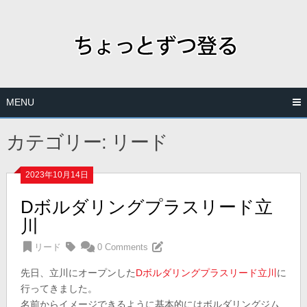
Skip
to
content
MENU
カテゴリー:
リード
2023年10月14日
Dボルダリングプラスリード立
川
リード
0 Comments
先日、立川にオープンした
Dボルダリングプラスリード立川
に
行ってきました。
名前からイメージできるように基本的にはボルダリングジム