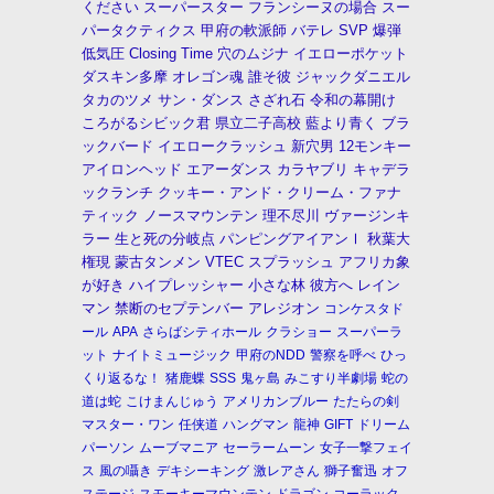
ください
スーパースター
フランシーヌの場合
スー
パータクティクス
甲府の軟派師
バテレ
SVP
爆弾
低気圧
Closing Time
穴のムジナ
イエローポケット
ダスキン多摩
オレゴン魂
誰そ彼
ジャックダニエル
タカのツメ
サン・ダンス
さざれ石
令和の幕開け
ころがるシビック君
県立二子高校
藍より青く
ブラ
ックバード
イエロークラッシュ
新穴男
12モンキー
アイロンヘッド
エアーダンス
カラヤブリ
キャデラ
ックランチ
クッキー・アンド・クリーム・ファナ
ティック
ノースマウンテン
理不尽川
ヴァージンキ
ラー
生と死の分岐点
パンピングアイアンⅠ
秋葉大
権現
蒙古タンメン
VTEC
スプラッシュ
アフリカ象
が好き
ハイプレッシャー
小さな林
彼方へ
レイン
マン
禁断のセプテンバー
アレジオン
コンケスタド
ール
APA
さらばシティホール
クラショー
スーパーラ
ット
ナイトミュージック
甲府のNDD
警察を呼べ
ひっ
くり返るな！
猪鹿蝶
SSS
鬼ヶ島
みこすり半劇場
蛇の
道は蛇
こけまんじゅう
アメリカンブルー
たたらの剣
マスター・ワン
任侠道
ハングマン
龍神
GIFT
ドリーム
パーソン
ムーブマニア
セーラームーン
女子一撃フェイ
ス
風の囁き
デキシーキング
激レアさん
獅子奮迅
オフ