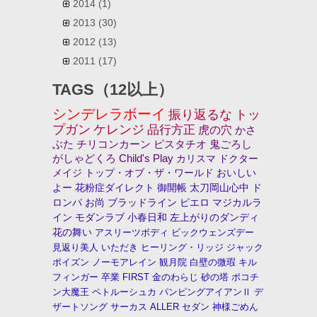
2014
(1)
2013
(30)
2012
(13)
2011
(17)
TAGS（12以上）
シンデレラボーイ
振り返るな
トッ
プガン
ケレンジ
品行方正
虎の穴
かさ
ぶた
チリコンカーン
ピスタチオ
鬼ごろし
がしゃどくろ
Child's Play
カリスマ
ドクター
メイジ
トップ・オブ・ザ・ワールド
おいしい
よー
花粉症ダイレクト
御開帳
太刀岡山心中
ド
ロンパ
お尚
ブラッドライン
ピエロ
マジカルラ
イン
モダンラブ
小春日和
左上がりのダンディ
花の舞い
アスリーツボディ
ビックウェンズデー
見返り美人
いただき
ヒーリング・リッジ
ジャック
ポイズン
ノーモアレイン
観月院
白壁の微瑕
キル
フィンガー
卒業
FIRST
金のわらじ
砂の塔
ポコチ
ン大魔王
ペトルーシュカ
パンピングアイアンⅡ
デ
ザートソング
サーカス
ALLER
セダン
神様ごめん