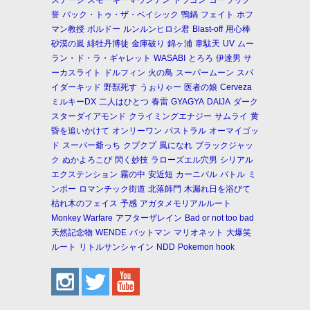
ステージ
スモーキーマウンテン
ドラゴン
コーラック
誉
バック・トゥ・ザ・ベイシック
鴨鍋
フェイト
ホフ
マン教授
ボルドー
ルンルンヒロシ君
Blast-off
用心棒
砂漠の嵐
緋牡丹博徒
金庫破り
錦ヶ浦
韋駄天
UV
ムー
ラン・ド・ラ・ギャレット
WASABI
とろろ
伊達男
サ
ーカスライト
ドルフィン
火の鳥
スーパームーン
スパ
イダーキッド
野獣死す
うぉりゃー
医者の娘
Cerveza
ミルキーDX
二人はひとつ
春雷
GYAGYA
DAIJA
ダーク
スターダイアモンド
クライミングエナジー
サムライ
黄
昏を追いかけて
オンリーワン
パストラル
オーマイゴッ
ド
スーパー爺っち
クプクプ
風になれ
ブラックジャッ
ク
ぬかよろこび
閃く妙技
ラローズエル穴男
シリアル
エクステンション
霧の中
安近短
カーニバル
バトル
ミ
ンボー
ロマンチック街道
北落師門
木漏れ日を浴びて
枯れ木のフェイス
予感
アガタメモリアルルート
Monkey Warfare
アフターザレイン
Bad or not too bad
天然記念物
WENDE
バットマン
マリオネット
大爆笑
ルート
リトルサンシャイン
NDD
Pokemon hook