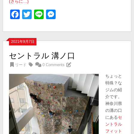
(さらに…)
Facebook
Twitter
Line
Messenger
2021年9月7日
セントラル 溝ノ口
リード
0 Comments
ちょっと
特殊？な
ジムの紹
介です。
神奈川県
の溝の口
にある
セ
ントラル
フィット