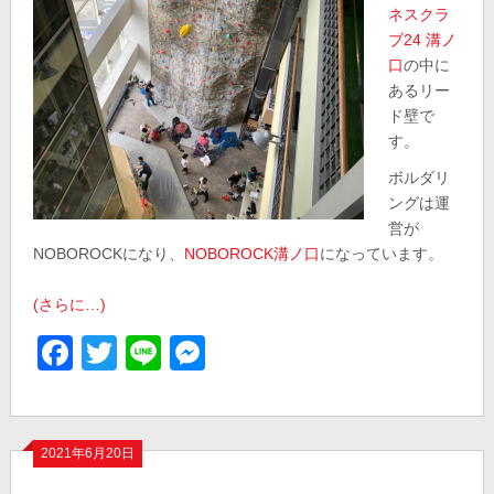
ネスクラ
ブ24 溝ノ
口
の中に
あるリー
ド壁で
す。
ボルダリ
ングは運
営が
NOBOROCKになり、
NOBOROCK溝ノ口
になっています。
(さらに…)
Facebook
Twitter
Line
Messenger
2021年6月20日