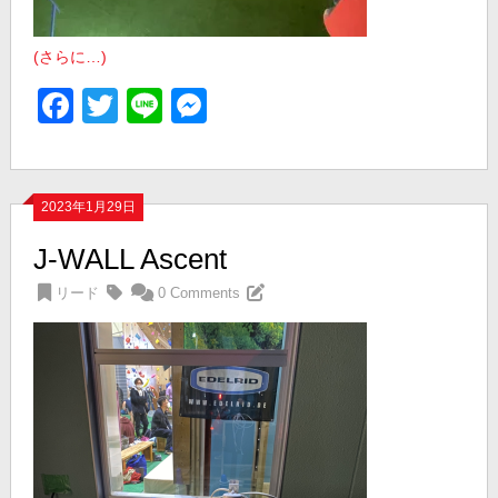
(さらに…)
Facebook
Twitter
Line
Messenger
2023年1月29日
J-WALL Ascent
リード
0 Comments